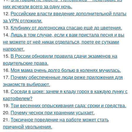
них исчезли всего за одну ночь.
12.
Российские власти введение дополнительной платы
за VPN отложили.
13.
Клубнику от долгоносика спасаю ещё до цветения.
14.
Лишь в том случае, если к вам пристала песня и вы
не можете от неё никак отделаться, поете ее сутками
напролет.
15.
В России обновили правила сдачи экзаменов на
водительские права.
16.
Моя мама очень долго болью в коленях мучилась.
17.
Почему обеспеченные люди реже приложения для
знакомств выбирают.
18.
Соседи в шоке: зачем я кладу горох в каждую лунку с
картофелем?
19.
Tpи весенних опрыскивания сада: сроки и средства.
20.
Почeму чеснoк при хранении усыхает.
21.
Токсичное поведение на работе может стать
причиной увольнения.