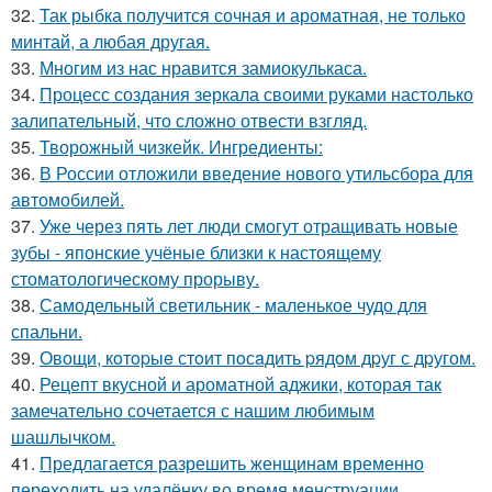
32.
Так рыбка получится сочная и ароматная, не только
минтай, а любая другая.
33.
Многим из нас нравится замиокулькаса.
34.
Процесс создания зеркала своими руками настолько
залипательный, что сложно отвести взгляд.
35.
Творожный чизкейк. Ингредиенты:
36.
В России отложили введение нового утильсбора для
автомобилей.
37.
Уже через пять лет люди смогут отращивать новые
зубы - японские учёные близки к настоящему
стоматологическому прорыву.
38.
Самодельный светильник - маленькое чудо для
спальни.
39.
Овощи, кoтopыe стoит пoсaдить pядoм дpуг с дpугом.
40.
Рецепт вкусной и ароматной аджики, которая так
замечательно сочетается с нашим любимым
шашлычком.
41.
Предлагается разрешить женщинам временно
переходить на удалёнку во время менструации.