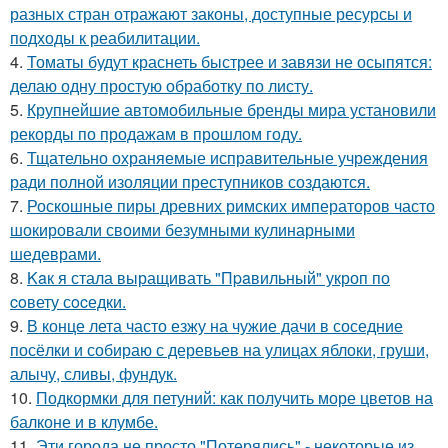
разных стран отражают законы, доступные ресурсы и
подходы к реабилитации.
4.
Томаты будут краснеть быстрее и завязи не осыпятся:
делаю одну простую обработку по листу.
5.
Крупнейшие автомобильные бренды мира установили
рекорды по продажам в прошлом году.
6.
Тщательно охраняемые исправительные учреждения
ради полной изоляции преступников создаются.
7.
Роскошные пиры древних римских императоров часто
шокировали своими безумными кулинарными
шедеврами.
8.
Kaк я стала выращивать "Пpaвильный" укроп по
coвету сocедки.
9.
В конце лета часто езжу на чужие дачи в соседние
посёлки и собираю с деревьев на улицах яблоки, груши,
алычу, сливы, фундук.
10.
Подкормки для петуний: как получить море цветов на
балконе и в клумбе.
11.
Эти города не просто "Потерялись" - некоторые из