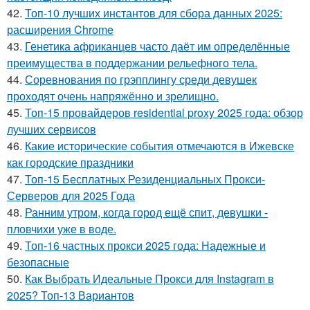
42.
Топ-10 лучших инстантов для сбора данных 2025:
расширения Chrome
43.
Генетика африканцев часто даёт им определённые
преимущества в поддержании рельефного тела.
44.
Соревнования по грэпплингу среди девушек
проходят очень напряжённо и зрелищно.
45.
Топ-15 провайдеров residential proxy 2025 года: обзор
лучших сервисов
46.
Какие исторические события отмечаются в Ижевске
как городские праздники
47.
Топ-15 Бесплатных Резиденциальных Прокси-
Серверов для 2025 Года
48.
Ранним утром, когда город ещё спит, девушки -
пловчихи уже в воде.
49.
Топ-16 частных прокси 2025 года: Надежные и
безопасные
50.
Как Выбрать Идеальные Прокси для Instagram в
2025? Топ-13 Вариантов