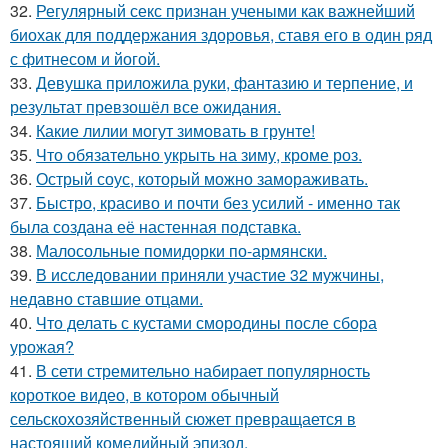
32.
Регулярный секс признан учеными как важнейший
биохак для поддержания здоровья, ставя его в один ряд
с фитнесом и йогой.
33.
Девушка приложила руки, фантазию и терпение, и
результат превзошёл все ожидания.
34.
Какие лилии могут зимовать в грунте!
35.
Что обязательно укрыть на зиму, кроме роз.
36.
Острый соус, который можно замораживать.
37.
Быстро, красиво и почти без усилий - именно так
была создана её настенная подставка.
38.
Малосольные помидорки по-армянски.
39.
В исследовании приняли участие 32 мужчины,
недавно ставшие отцами.
40.
Что делать с кустами смородины после сбора
урожая?
41.
В сети стремительно набирает популярность
короткое видео, в котором обычный
сельскохозяйственный сюжет превращается в
настоящий комедийный эпизод.