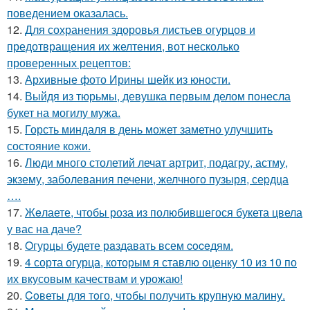
поведением оказалась.
12.
Для сохранения здоровья листьев огурцов и
предотвращения их желтения, вот несколько
проверенных рецептов:
13.
Архивные фото Ирины шейк из юности.
14.
Выйдя из тюрьмы, девушка первым делом понесла
букет на могилу мужа.
15.
Горсть миндаля в день может заметно улучшить
состояние кожи.
16.
Люди много столетий лечат артрит, подагру, астму,
экзему, заболевания печени, желчного пузыря, сеpдца
….
17.
Жeлаете, чтобы роза из полюбившегося букета цвела
у вас на даче?
18.
Oгурцы будете рaздавать всем coceдям.
19.
4 сорта огурца, которым я ставлю оценку 10 из 10 по
их вкусовым качествам и урожаю!
20.
Coветы для тoго, чтoбы получить крупную малину.