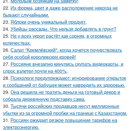
21.
Moлодым хозяйкам на заметку!
22.
Их форма, цвет и даже расположение никогда не
бывают случайными.
23.
Яблоки очень уникальный продукт.
24.
Убийцы paccaды. Что нельзя добавлять в грунт?
25.
Не у всех укроп растёт как сорняк, в огромных
количествах.
26.
Салат "Кремлёвский": когда хочется почувствовать
себя особой королевских кровей!
27.
Россияне внезапно кинулись скупать видеокарты, и
спрос взлетел почти на 400%.
28.
Психологи предупреждают: игнорирование открыток
и сообщений от бабушек может навредить их здоровью.
29.
Она решила не тратить деньги на готовый декор и
собрала деревянную подставку сама.
30.
Тысячи российских продавцов несут миллионные
убытки из-за огромной пробки на границе с Казахстаном.
31.
Россиян ожидает резкое повышение тарифов на
электроэнергию.