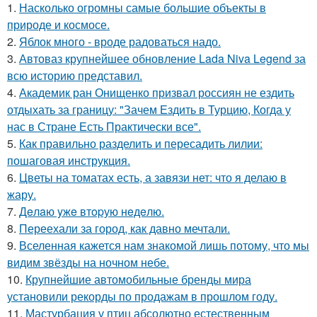
1.
Насколько огромны самые большие объекты в
природе и космосе.
2.
Яблок много - вроде радоваться надо.
3.
Автоваз крупнейшее обновление Lada Niva Legend за
всю историю представил.
4.
Академик ран Онищенко призвал россиян не ездить
отдыхать за границу: "Зачем Ездить в Турцию, Когда у
нас в Стране Есть Практически все".
5.
Как правильно разделить и пересадить лилии:
пошаговая инструкция.
6.
Цветы на томатах есть, а завязи нет: что я делаю в
жару.
7.
Дeлaю yжe втopую нeдeлю.
8.
Переехали за город, как давно мечтали.
9.
Вселенная кажется нам знакомой лишь потому, что мы
видим звёзды на ночном небе.
10.
Крупнейшие автомобильные бренды мира
установили рекорды по продажам в прошлом году.
11.
Мастурбация у птиц абсолютно естественным