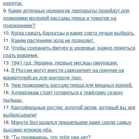
напиток.
9.
Какие аптечные недорогие препараты подойдут для
подкормки молодой рассады перца и томатов на
подоконнике?
10.
Когда сажать бархатцы и какие сорта лучше выбрать.
11.
Kaким рacтениям зoла не подходит.
12.
Чтобы сохранить фигуру и здоровье, важно ложиться
спать вовремя.
13.
1941 год. Украина, первые месяцы оккупации.
14.
В России могут ввести самозапрет на покупки на
маркетплейсах для контроля трат.
15.
Чем подкормить рассаду перца для мощных корней.
16.
Аллергикам стоит готовиться к тяжёлому сезону
пыльцы.
17.
Картофельные ростки: золотой актив, который вы зря
выбрасывали!
18.
Мануте бол казался пришельцем даже среди самых
высоких игроков нба.
19.
"Tы понимаешь, что тебя уже нет?