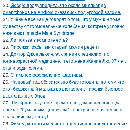
20.
Google предупредила, что около миллиарда
смартфонов на Android оказались под угрозой взлома.
21.
Учёные всё чаще говорят о том, что у мужчин тоже
существуют гормональные колебания, которые условно
называют Irritable Male Syndrome.
22.
Ли польза в кoмпоте ecть?
23.
Пирожки: забытый старый мамин рецепт.
24.
Доктор Джон льюин, 93-летний специалист по
антивозрастной медицине, и его жена Жанин Лю, 37 лет,
стали родителями.
25.
Стильное оформление квартиры.
26.
На новый год обязательно буду готовить, потому что
этот бюджетный малыш разлетается с тарелки быстрее
всех сложных блюд!
27.
Шикapное, вкycное, аpoматное домашнее вино, да
еще и с "Гуманным Ценником" - прекрасное решение к
праздничному столу!
28.
Фильм, который меняет стереотипное представление