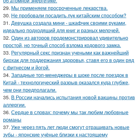
об атомной энергетике.
29.
Мы применяем просроченные лекарства.
30.
Не пробовали посадить лук китайским способом?
31.
Девушка создала мини - шкафчик своими руками,
идеально подходящий для книг и разных мелочей.
32.
Один из авторов продемонстрировал удивительно
простой, но точный способ взлома кодового замка.
33.
Регулярный секс признан учеными как важнейший
биохак для поддержания здоровья, ставя его в один ряд
с фитнесом и йогой.
34.
Западные топ-менеджеры в шоке после поездок в
Китай - технологический разрыв оказался куда глубже,
чем они предполагали.
35.
В России начались испытания новой вакцины против
аллергии.
36.
Сердце в словах: почему мы так любим любовные
романы
37.
Уже через пять лет люди смогут отращивать новые
зубы - японские учёные близки к настоящему