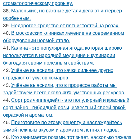
стоматологическому прорыву.
38.
Маленькие, но важные детали делают интерьер
особенным.
39.
Недорогое средство от пятнистостей на розах.
40.
В московских клиниках лечение на современном
оборудовании нормой стало.
41.
Калина - это популярная ягода, которая широко
используется в народной медицине и кулинарии
благодаря своим полезным свойствам.
42.
Учёные выяснили, что качки сильнее других
страдают от укусов комаров.
43.
Учёные выяснили, что в процессе работы мы
задействуем всего около 40% умственных ресурсов.
44.
Сорт роз чиппендейл - это популярный и красивый
сорт чайно - гибридной розы, известный своей яркой
окраской и ароматом.
45.
Приготовьте по этому рецепту и наслаждайтесь
зимой нежным вкусом и ароматом летних плодов.
46.
Кто занимается розами, тот знает, насколько тяжела