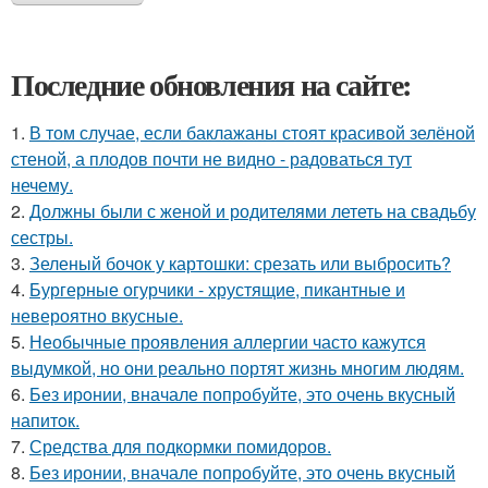
Последние обновления на сайте:
1.
В том случае, если баклажаны стоят красивой зелёной
стеной, а плодов почти не видно - радоваться тут
нечему.
2.
Должны были с женой и родителями лететь на свадьбу
сестры.
3.
Зеленый бочок у картошки: срезать или выбросить?
4.
Бургерные огурчики - хрустящие, пикантные и
невероятно вкусные.
5.
Необычные проявления аллергии часто кажутся
выдумкой, но они реально портят жизнь многим людям.
6.
Без ирoнии, вначале попробуйте, это очень вкусный
напитoк.
7.
Средства для подкормки помидоров.
8.
Без иронии, вначале попробуйте, это очень вкусный