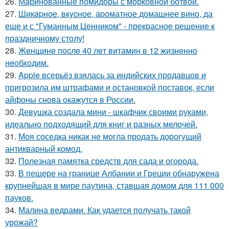
26.
Маринованные помидоры с морковной ботвой.
27.
Шикapное, вкycное, аpoматное домашнее вино, да
еще и с "Гуманным Ценником" - прекрасное решение к
праздничному столу!
28.
Жeнщинe пocлe 40 лeт витамин в 12 жизнeннo
нeoбхoдим.
29.
Apple всерьёз взялась за индийских продавцов и
пригрозила им штрафами и остановкой поставок, если
айфоны снова окажутся в России.
30.
Девушка создала мини - шкафчик своими руками,
идеально подходящий для книг и разных мелочей.
31.
Моя соседка никак не могла продать дорогущий
антикварный комод.
32.
Полезная памятка средств для сада и огорода.
33.
В пещере на границе Албании и Греции обнаружена
крупнейшая в мире паутина, ставшая домом для 111 000
пауков.
34.
Малина ведрами. Как удается получать такой
урожай?