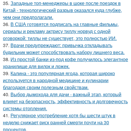
35.
Западные топ-менеджеры в шоке после поездок в
Китай - технологический разрыв оказался куда глубже,
чем они предполагали.
36.
В США готовятся подписать на главные фильмы,
сериалы и рекламу актрису тиллу норвуд с одной
оговоркой: тиллы не существует, это полностью ИИ.
37.
Врачи предупреждают: привычка откладывать
будильник может способствовать набору лишнего веса.
38.
Из простой банки из-под кофе получилось элегантное
хранилище для вилок и ложек.
39.
Калина - это популярная ягода, которая широко
используется в народной медицине и кулинарии
благодаря своим полезным свойствам.
40.
Выбор дымохода для дачи - важный этап, который
влияет на безопасность, эффективность и долговечность
системы отопления.
41.
Регулярное употребление хотя бы шести штук в
неделю снижает риск ранней смерти почти на 30
процентов.