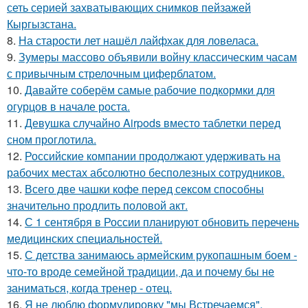
сеть серией захватывающих снимков пейзажей
Кыргызстана.
8.
На старости лет нашёл лайфхак для ловеласа.
9.
Зумеры массово объявили войну классическим часам
с привычным стрелочным циферблатом.
10.
Давайте соберём самые рабочие подкормки для
огурцов в начале роста.
11.
Девушка случайно Airpods вместо таблетки перед
сном проглотила.
12.
Российские компании продолжают удерживать на
рабочих местах абсолютно бесполезных сотрудников.
13.
Всего две чашки кофе перед сексом способны
значительно продлить половой акт.
14.
С 1 сентября в России планируют обновить перечень
медицинских специальностей.
15.
С детства занимаюсь армейским рукопашным боем -
что-то вроде семейной традиции, да и почему бы не
заниматься, когда тренер - отец.
16.
Я не люблю формулировку "мы Встречаемся".