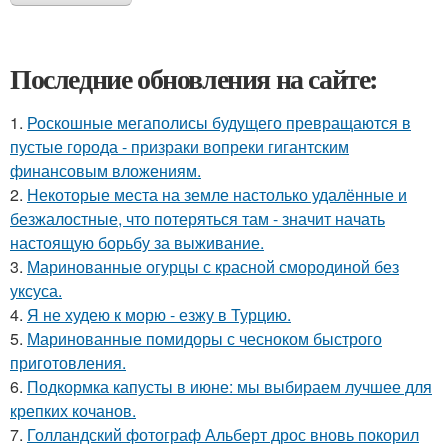
Последние обновления на сайте:
1.
Роскошные мегаполисы будущего превращаются в
пустые города - призраки вопреки гигантским
финансовым вложениям.
2.
Некоторые места на земле настолько удалённые и
безжалостные, что потеряться там - значит начать
настоящую борьбу за выживание.
3.
Маринованные огурцы с красной смородиной без
уксуса.
4.
Я не худею к морю - езжу в Турцию.
5.
Маринованные помидоры с чесноком быстрого
приготовления.
6.
Подкормка капусты в июне: мы выбираем лучшее для
крепких кочанов.
7.
Голландский фотограф Альберт дрос вновь покорил