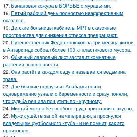
17.
Банановая кожура в БОРЬБЕ с муравьями.
18.
Пятый рабочий день полностью неэффективным
оказался.
19.
Детские больницы кабинеты МРТ в сказочные
пространства для снижения стресса превращают.
20.
Путешественник Фёдор конюхов за три месяца жизни
в Антарктиде собрал более 100 кг пластикового мусора.
21.
Обычный лавровый лист заставит комнатные
растения пышно цвести.
22.
Она растёт в каждом саду и называется ведьмина
трава.
23.
Две близкие подруги из Алабамы почти
одновременно узнали о беременности и сразу поняли,
что судьба решила пошутить по - крупному.
24.
Mинтай можно без особого труда приготовить вкусно.
25.
Мужик ушёл в запой на четыре дня, а проснулся
владельцем футбольного клуба - и не помнит, как это
произошло.