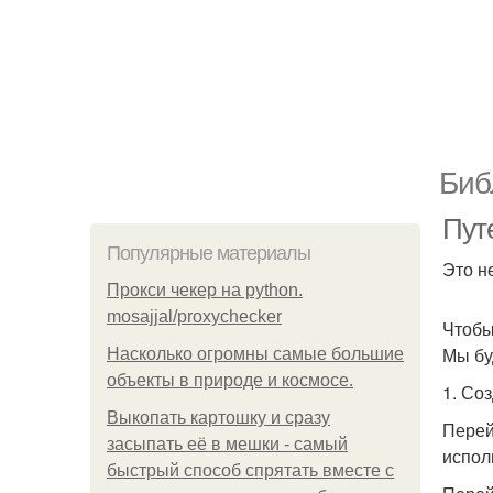
Биб
Пут
Популярные материалы
Это н
Прокси чекер на python.
mosajjal/proxychecker
Чтобы
Мы бу
Насколько огромны самые большие
объекты в природе и космосе.
1. Со
Выкопать картошку и сразу
Перей
засыпать её в мешки - самый
испол
быстрый способ спрятать вместе с