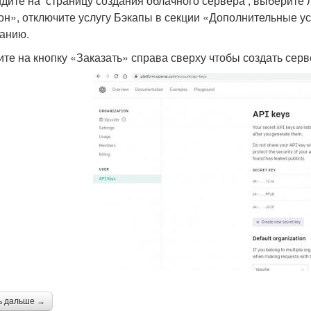
дите на страницу создания облачного сервера , выберите 
он», отключите услугу Бэкапы в секции «Дополнительные ус
анию.
те на кнопку «Заказать» справа сверху чтобы создать серв
ь дальше →