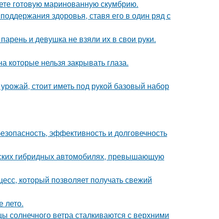
кете готовую маринованную скумбрию.
поддержания здоровья, ставя его в один ряд с
 парень и девушка не взяли их в свои руки.
а которые нельзя закрывать глаза.
урожай, стоит иметь под рукой базовый набор
безопасность, эффективность и долговечность
йских гибридных автомобилях, превышающую
есс, который позволяет получать свежий
е лето.
цы солнечного ветра сталкиваются с верхними