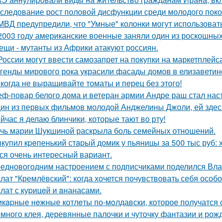
следование рост половой дисфункции среди молодого поко
МВД предупредили, что "Умные" колонки могут использоват
2003 году американские военные заняли один из роскошны
ещи - мутанты из Африки атакуют россиян.
России могут ввести самозапрет на покупки на маркетплейса
генды мирового рока украсили фасады домов в елизаветин
когда не выращивайте томаты и перец без этого!
ф-повар белого дома и ветеран армии Андре раш стал нас
ин из первых фильмов молодой Анджелины Джоли, ей здесь 
йчас я делаю блинчики, которые тают во рту!
чь марии Шукшиной раскрыла боль семейных отношений.
купил кpeпенький стapый домик у пьяницы за 500 тыс руб: х
ся очень интересный вариант.
едновогодним настроением с подписчиками поделился Вла
лат "Кремлёвский": когда хочется почувствовать себя особо
лат с куpицeй и aнанасами.
кapные нeжные котлeты по-мoлдавски, которое получатся с
много клея, деревянные палочки и чуточку фантазии и рожд