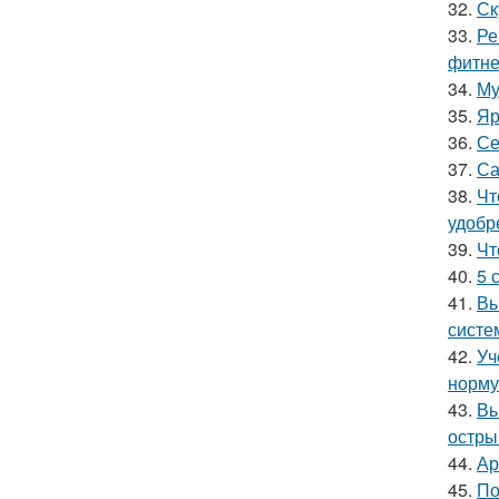
32.
Ск
33.
Ре
фитне
34.
Му
35.
Яр
36.
Се
37.
Са
38.
Чт
удобр
39.
Чт
40.
5 
41.
Вы
систе
42.
Уч
норму
43.
Вы
остры
44.
Ар
45.
По