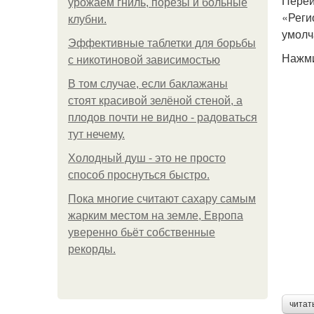
Перей
урожаем гниль, порезы и больные
«Реги
клубни.
умолч
Эффективные таблетки для борьбы
Нажми
с никотиновой зависимостью
В том случае, если баклажаны
стоят красивой зелёной стеной, а
плодов почти не видно - радоваться
тут нечему.
Холодный душ - это не просто
способ проснуться быстро.
Пока многие считают сахару самым
жарким местом на земле, Европа
уверенно бьёт собственные
рекорды.
читат