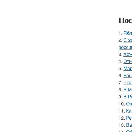
Пос
1.
Ябл
2.
С 2
росси
3.
Хож
4.
Эти
5.
Мар
6.
Ран
7.
Что
8.
В М
9.
В Р
10.
Оп
11.
Ка
12.
Ре
13.
Ва
14.
ОА