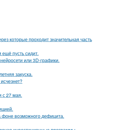
рез которые проходит значительная часть
и ещё пусть сидит.
 нейросети или 3D-графики.
етняя закуска.
 исчезнет?
 с 27 мая.
ицией.
а фоне возможного дефицита.
ключая инвестиционные программы.