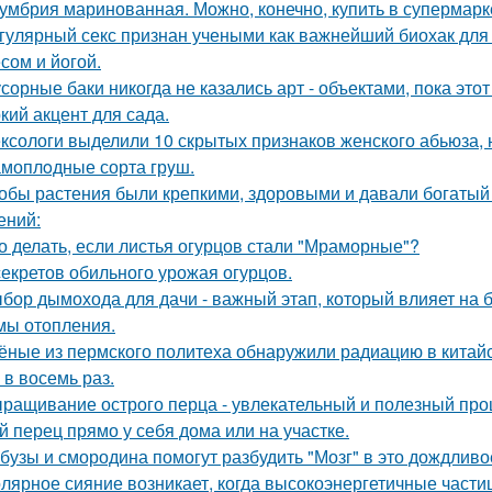
умбрия маринованная. Можно, конечно, купить в супермар
гулярный секс признан учеными как важнейший биохак для 
сом и йогой.
сорные баки никогда не казались арт - объектами, пока этот
кий акцент для сада.
ксологи выделили 10 скрытых признаков женского абьюза, н
моплoдные сорта грyш.
обы растения были крепкими, здоровыми и давали богатый 
ений:
о делать, если листья огурцов стали "Мраморные"?
секретов обильного урожая огурцов.
бор дымохода для дачи - важный этап, который влияет на 
мы отопления.
ёные из пермского политеха обнаружили радиацию в кита
 в восемь раз.
ращивание острого перца - увлекательный и полезный проц
й перец прямо у себя дома или на участке.
бузы и смородина помогут разбудить "Мозг" в это дождливо
лярное сияние возникает, когда высокоэнергетичные части