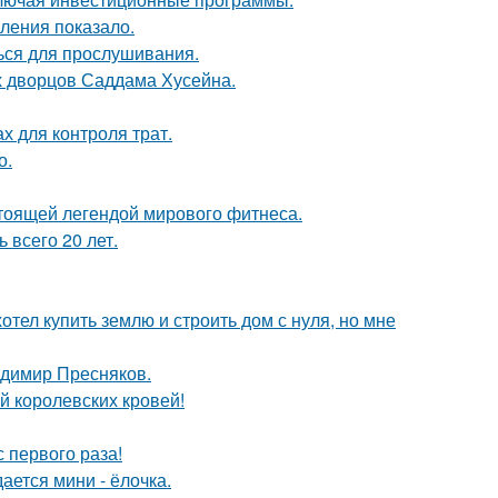
ления показало.
ься для прослушивания.
х дворцов Саддама Хусейна.
х для контроля трат.
о.
тоящей легендой мирового фитнеса.
всего 20 лет.
отел купить землю и строить дом с нуля, но мне
димир Пресняков.
й королевских кровей!
 первого раза!
ается мини - ёлочка.