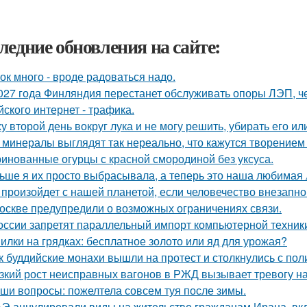
ледние обновления на сайте:
ок много - вроде радоваться надо.
027 года Финляндия перестанет обслуживать опоры ЛЭП, че
йского интернет - трафика.
у второй день вокруг лука и не могу решить, убирать его ил
 минералы выглядят так нереально, что кажутся творением
инованные огурцы с красной смородиной без уксуса.
ьше я их просто выбрасывала, а теперь это наша любимая л
 произойдет с нашей планетой, если человечество внезапно
оскве предупредили о возможных ограничениях связи.
оссии запретят параллельный импорт компьютерной техники
илки на грядках: бесплатное золото или яд для урожая?
к буддийские монахи вышли на протест и столкнулись с пол
зкий рост неисправных вагонов в РЖД вызывает тревогу н
ши вопросы: пожелтела совсем туя после зимы.
Э аннулировали виды на жительство гражданам Ирана, в