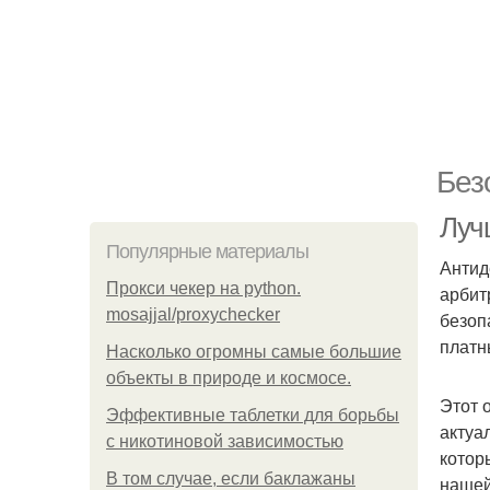
Без
Луч
Популярные материалы
Антид
Прокси чекер на python.
арбит
mosajjal/proxychecker
безоп
платн
Насколько огромны самые большие
объекты в природе и космосе.
Этот 
Эффективные таблетки для борьбы
актуа
с никотиновой зависимостью
котор
В том случае, если баклажаны
нашей