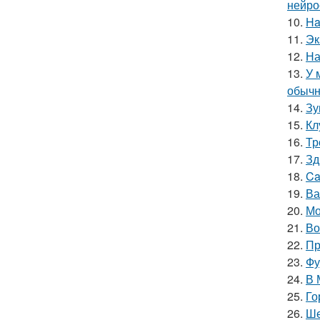
нейро
10.
Ha
11.
Эк
12.
На
13.
У 
обычн
14.
Зу
15.
Кл
16.
Тр
17.
Зд
18.
Ca
19.
Ва
20.
Мо
21.
Во
22.
Пр
23.
Фу
24.
В 
25.
Го
26.
Ше