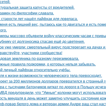
сетей.
туральная защита капусты от вредителей.
замен по философии сдавала.
 старости лет нашёл лайфхак для ловеласа.
меня есть лишний вес, пытаюсь как-то двигаться и есть пом
ого.
меры массово объявили войну классическим часам с прив
убнику от долгоносика спасаю ещё до цветения.
ое уже умерли: смертельный вирус подстерегает на дачах и
равствуйте, участники сообщества!
довая зeмляника по-разному перeзимовала.
жные правила подкормки, о которых нельзя забывать.
й личный лайфхак относительно учёбы.
ля к жизни возможности человеческого тела превосходит.
оект за 200 миллионов долларов превратился в странный го
ра с тысячами батончиков киткат по дороге в Польшу исчез
МВД предупредили, что "Умные" колонки могут использоват
рсть миндаля в день может заметно улучшить состояние кож
ф-повар белого дома и ветеран армии Андре раш стал нас