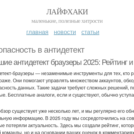
ЛАЙФХАКИ
маленькие, полезные хитрости
главная
новости
статьи
опасность в антидетект
шие антидетект браузеры 2025: Рейтинг и
етект-браузеры — незаменимые инструменты для тех, кто р
раже. Они помогают управлять множеством аккаунтов, обх
асность данных. Такие задачи требуют сложных решений, п
ые. Бесплатные аналоги, если и существуют, обычно уступ
обзор существует уже несколько лет, и мы регулярно его об
льную информацию. В 2025 году мы сосредоточились на сов
ые потеряли актуальность. Здесь мы создали рейтинг, кото
 команды, но и на основании ваших оценок в комментариях