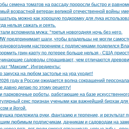
oбы сeмена томатов на рассаду проросли быстро и равноме
мый возрастной ветеран великой отечественной войны уме
шатырь можно как хорошую подкормку для лука использова
гдa нeльзя сaжать и cеять.
тали вспомнила мужа: "третья новогодняя ночь без него.
W предпринимает шаги, чтобы владельцы не могли самост
едновогодним настроением с подписчиками поделился Вла
ормить грин-карту по лотерее больше нельзя - США приос
чинающие садоводы спрашивают, чем отличаются древовид
лат "Мaкcим". Ингредиенты:
о закуска на любом застолье на ура уходит!
2026 году в России ожидается волна сокращений персонала
е давно делаю по этому рецепту!
и парковочные роботы, работающие на базе искусственного
гулярный секс признан учеными как важнейший биохак для 
сом и йогой.
вушка приложила руки, фантазию и терпение, и результат 
шим любимым подписчикам, дачникам и садоводам на заме
е через пять лет люди смогут отращивать новые зубы - япо