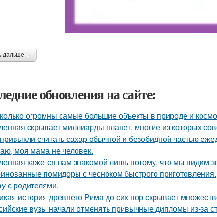
ь дальше →
ледние обновления на сайте:
колько огромны самые большие объекты в природе и космо
ленная скрывает миллиарды планет, многие из которых сов
привыкли считать сахар обычной и безобидной частью еже
аю, моя мама не человек.
ленная кажется нам знакомой лишь потому, что мы видим з
инованные помидоры с чесноком быстрого приготовления.
у с родителями.
икая история древнего Рима до сих пор скрывает множеств
сийские вузы начали отменять привычные дипломы из-за с