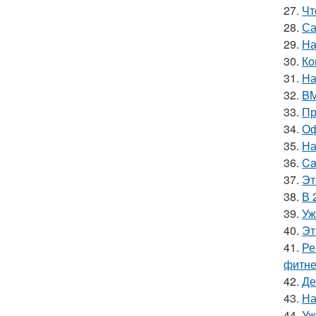
27.
Чт
28.
Са
29.
На
30.
Ко
31.
На
32.
BM
33.
Пр
34.
Оф
35.
На
36.
Ca
37.
Эт
38.
В 
39.
Уж
40.
Эт
41.
Ре
фитне
42.
Де
43.
На
44.
Уж