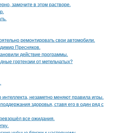
рно, замочите в этом растворе.
р.
ть.
оятельно ремонтировать свои автомобили.
димир Пресняков.
тановили действие программы.
ные гортензии от метельчатых?
.
 интеллекта, незаметно меняют правила игры.
поддержания здоровья, ставя его в один ряд с
превзошёл все ожидания.
тку.
нские учёные близки к настоящему