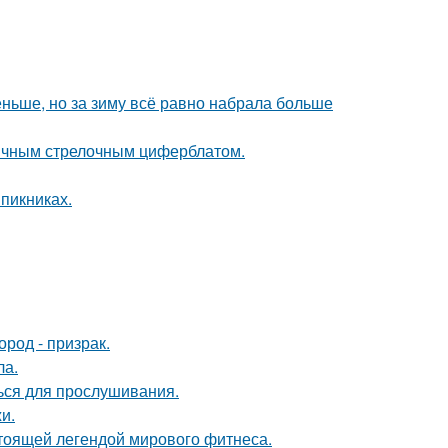
еньше, но за зиму всё равно набрала больше
ычным стрелочным циферблатом.
 пикниках.
род - призрак.
ла.
ься для прослушивания.
и.
тоящей легендой мирового фитнеса.