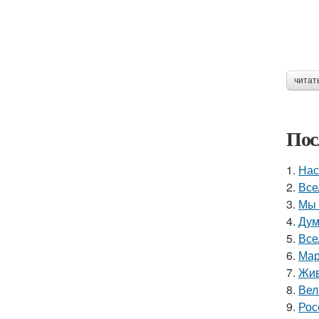
читат
Пос
1.
Нас
2.
Все
3.
Мы 
4.
Дум
5.
Все
6.
Мар
7.
Жив
8.
Вел
9.
Рос