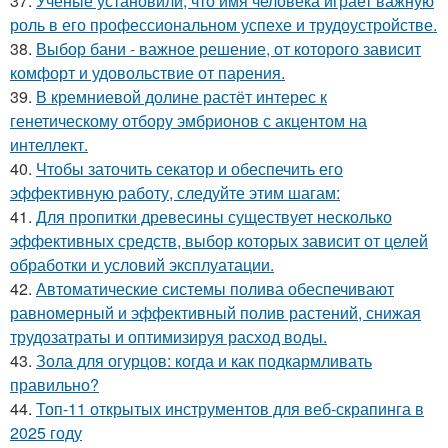
37.
Учёные установили, что имя человека играет важную
роль в его профессиональном успехе и трудоустройстве.
38.
Выбор бани - важное решение, от которого зависит
комфорт и удовольствие от парения.
39.
В кремниевой долине растёт интерес к
генетическому отбору эмбрионов с акцентом на
интеллект.
40.
Чтобы заточить секатор и обеспечить его
эффективную работу, следуйте этим шагам:
41.
Для пропитки древесины существует несколько
эффективных средств, выбор которых зависит от целей
обработки и условий эксплуатации.
42.
Автоматические системы полива обеспечивают
равномерный и эффективный полив растений, снижая
трудозатраты и оптимизируя расход воды.
43.
Зола для огурцов: когда и как подкармливать
правильно?
44.
Топ-11 открытых инструментов для веб-скрапинга в
2025 году