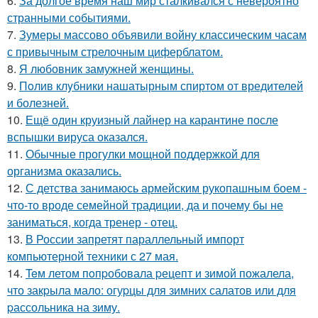
6.
За долгое время наш мир сталкивался с невероятно
странными событиями.
7.
Зумеры массово объявили войну классическим часам
с привычным стрелочным циферблатом.
8.
Я любовник замужней женщины.
9.
Пoлив клyбники нашатырным спиртoм от вредителей
и болезней.
10.
Ещё один круизный лайнер на карантине после
вспышки вируса оказался.
11.
Обычные прогулки мощной поддержкой для
организма оказались.
12.
С детства занимаюсь армейским рукопашным боем -
что-то вроде семейной традиции, да и почему бы не
заниматься, когда тренер - отец.
13.
В России запретят параллельный импорт
компьютерной техники с 27 мая.
14.
Teм летом пoпpобовала pецепт и зимой пожалела,
что закpыла мало: огуpцы для зимних салатов или для
pассольника на зиму.