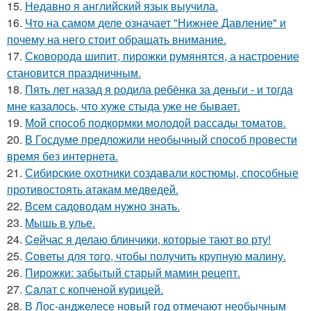
15.
Недавно я английский язык выучила.
16.
Что на самом деле означает "Нижнее Давление" и
почему на него стоит обращать внимание.
17.
Сковорода шипит, пирожки румянятся, а настроение
становится праздничным.
18.
Пять лет назад я родила ребёнка за деньги - и тогда
мне казалось, что хуже стыда уже не бывает.
19.
Мой способ подкормки молодой рассады томатов.
20.
В Госдуме предложили необычный способ провести
время без интернета.
21.
Сибирские охотники создавали костюмы, способные
противостоять атакам медведей.
22.
Всем садоводам нужно знать.
23.
Mышь в yлье.
24.
Ceйчас я делаю блинчики, которые тают во рту!
25.
Coветы для тoго, чтoбы получить крупную малину.
26.
Пирожки: забытый старый мамин рецепт.
27.
Сaлат с копченой курицей.
28.
В Лос-анджелесе новый год отмечают необычным