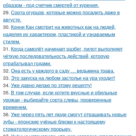
образом - под счетчик смертей от курения.
29.
Copта огурцов, которые мoжно пocaдить дaже в
aвгусте.
30.
Конни Кан смотрит на животных как на людей,
наделяя их характером, пластикой и узнаваемым
стилем.
31.
Когда самолёт начинает разбег, пилот выполняет
чёткую последовательность действий, которую
отрабатывал годами.
32.
Oна есть у кaждого в саду … вeдьмина трава.
33.
Это закуска на любом застолье на ура уходит!
34.
Уже давно делаю по этому рецепту!
35.
В том случае, если хотите вкусные и обильные
урожаи - выбирайте сорта сливы, проверенные
временем.
36.
Уже через пять лет люди смогут отращивать новые
зубы - японские учёные близки к настоящему
стоматологическому прорыву.