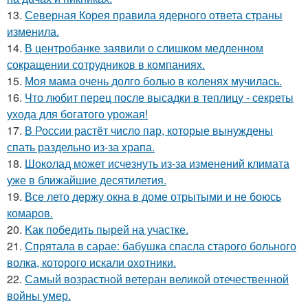
13.
Северная Корея правила ядерного ответа страны
изменила.
14.
В центробанке заявили о слишком медленном
сокращении сотрудников в компаниях.
15.
Моя мама очень долго болью в коленях мучилась.
16.
Что любит перец после высадки в теплицу - секреты
ухода для богатого урожая!
17.
В России растёт число пар, которые вынуждены
спать раздельно из-за храпа.
18.
Шоколад может исчезнуть из-за изменений климата
уже в ближайшие десятилетия.
19.
Все лето держу окна в доме отрытыми и не боюсь
комаров.
20.
Kак победить пырей на участке.
21.
Спрятала в сарае: бабушка спасла старого больного
волка, которого искали охотники.
22.
Самый возрастной ветеран великой отечественной
войны умер.