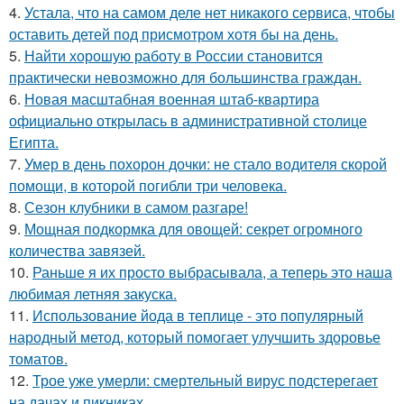
4.
Устала, что на самом деле нет никакого сервиса, чтобы
оставить детей под присмотром хотя бы на день.
5.
Найти хорошую работу в России становится
практически невозможно для большинства граждан.
6.
Новая масштабная военная штаб-квартира
официально открылась в административной столице
Египта.
7.
Умер в день похорон дочки: не стало водителя скорой
помощи, в которой погибли три человека.
8.
Сезон клубники в самом разгаре!
9.
Мощная подкормка для овощей: секрет огромного
количества завязей.
10.
Раньше я их просто выбрасывала, а теперь это наша
любимая летняя закуска.
11.
Использование йода в теплице - это популярный
народный метод, который помогает улучшить здоровье
томатов.
12.
Трое уже умерли: смертельный вирус подстерегает
на дачах и пикниках.