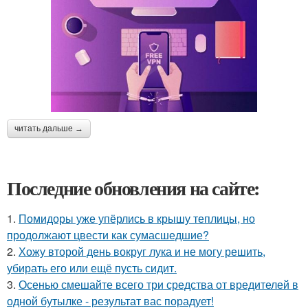
читать дальше →
Последние обновления на сайте:
1.
Помидоры уже упёрлись в крышу теплицы, но
продолжают цвести как сумасшедшие?
2.
Хожу второй день вокруг лука и не могу решить,
убирать его или ещё пусть сидит.
3.
Осенью смешайте всего три средства от вредителей в
одной бутылке - результат вас порадует!