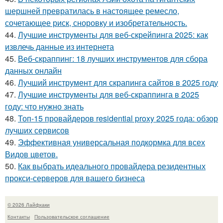
шершней превратилась в настоящее ремесло,
сочетающее риск, сноровку и изобретательность.
44.
Лучшие инструменты для веб-скрейпинга 2025: как
извлечь данные из интернета
45.
Веб-скраппинг: 18 лучших инструментов для сбора
данных онлайн
46.
Лучший инструмент для скрапинга сайтов в 2025 году
47.
Лучшие инструменты для веб-скраппинга в 2025
году: что нужно знать
48.
Топ-15 провайдеров residential proxy 2025 года: обзор
лучших сервисов
49.
Эффективная универсальная подкормка для всех
Видов цветов.
50.
Как выбрать идеального провайдера резидентных
прокси-серверов для вашего бизнеса
© 2026 Лайфхаки
Контакты
Пользовательское соглашение