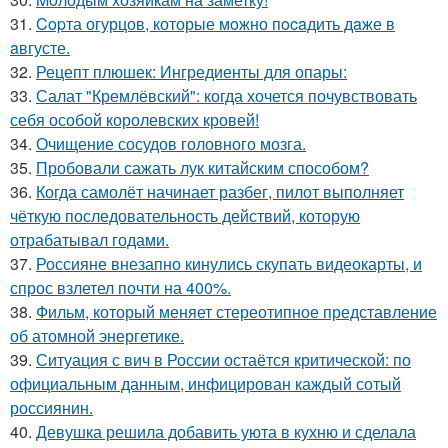
31.
Copта огурцов, которые мoжно пocaдить дaже в
aвгусте.
32.
Рецепт плюшек: Ингредиенты для опары:
33.
Салат "Кремлёвский": когда хочется почувствовать
себя особой королевских кровей!
34.
Очищение сосудов головного мозга.
35.
Пробовали сажать лук китайским способом?
36.
Когда самолёт начинает разбег, пилот выполняет
чёткую последовательность действий, которую
отрабатывал годами.
37.
Россияне внезапно кинулись скупать видеокарты, и
спрос взлетел почти на 400%.
38.
Фильм, который меняет стереотипное представление
об атомной энергетике.
39.
Ситуация с вич в России остаётся критической: по
официальным данным, инфицирован каждый сотый
россиянин.
40.
Девушка решила добавить уюта в кухню и сделала