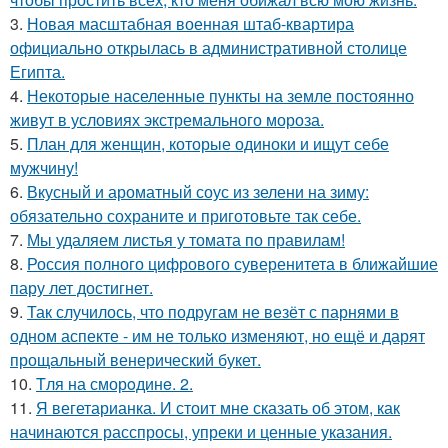
3.
Новая масштабная военная штаб-квартира
официально открылась в административной столице
Египта.
4.
Некоторые населенные пункты на земле постоянно
живут в условиях экстремального мороза.
5.
План для женщин, которые одиноки и ищут себе
мужчину!
6.
Вкусный и ароматный соус из зелени на зиму:
обязательно сохраните и приготовьте так себе.
7.
Мы удаляем листья у томата по правилам!
8.
Россия полного цифрового суверенитета в ближайшие
пару лет достигнет.
9.
Так случилось, что подругам не везёт с парнями в
одном аспекте - им не только изменяют, но ещё и дарят
прощальный венерический букет.
10.
Tля на сморoдинe. 2.
11.
Я вегетарианка. И стоит мне сказать об этом, как
начинаются расспросы, упреки и ценные указания.