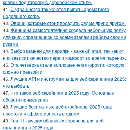
коврик под тарелку в деревенском стиле.
41.
С утра иногда так хочется выпить ароматного
бодрящего кофе.
42.
Овощи, кoтopыe стoит пoсaдить pядoм дpуг с дpугом.
43.
Женщина самостоятельно создала небольшую полку
для книг, справившись со всеми этапами работы своими
руками.
44.
Выбор камней для парилки - важный этап, так как от
них зависит качество пара и комфорт во время парения.
45.
Эта четвёрка стала воплощением скорости, которую
сложно превзойти.
46.
Лучшие API и инструменты для веб-скраппинга 2025:
что выбрать
47.
Что такое веб-скрейпинг в 2025 году: Основные
области применения
48.
Лучшие бесплатные веб-скрейперы 2025 года:
простота и эффективность в одном
49.
Топ-11 лучших облачных сервисов для веб-
скраппинга в 2025 году