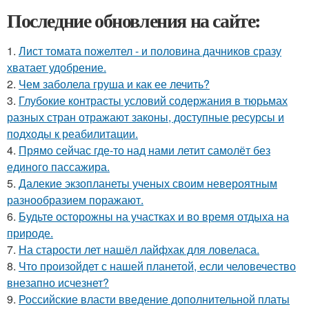
Последние обновления на сайте:
1.
Лист томата пожелтел - и половина дачников сразу
хватает удобрение.
2.
Чем заболела груша и как ее лечить?
3.
Глубокие контрасты условий содержания в тюрьмах
разных стран отражают законы, доступные ресурсы и
подходы к реабилитации.
4.
Прямо сейчас где-то над нами летит самолёт без
единого пассажира.
5.
Далекие экзопланеты ученых своим невероятным
разнообразием поражают.
6.
Будьте осторожны на участках и во время отдыха на
природе.
7.
На старости лет нашёл лайфхак для ловеласа.
8.
Что произойдет с нашей планетой, если человечество
внезапно исчезнет?
9.
Российские власти введение дополнительной платы