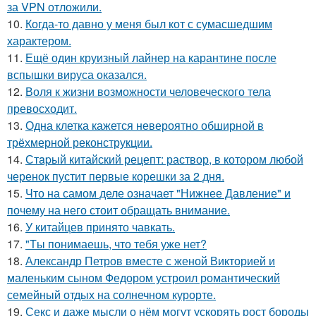
за VPN отложили.
10.
Когда-то давно у меня был кот с сумасшедшим
характером.
11.
Ещё один круизный лайнер на карантине после
вспышки вируса оказался.
12.
Воля к жизни возможности человеческого тела
превосходит.
13.
Одна клетка кажется невероятно обширной в
трёхмерной реконструкции.
14.
Стapый китайский рецепт: раствор, в котором любой
черенок пустит первые корешки за 2 дня.
15.
Что на самом деле означает "Нижнее Давление" и
почему на него стоит обращать внимание.
16.
У китайцев принято чавкать.
17.
"Tы понимаешь, что тебя уже нет?
18.
Александр Петров вместе с женой Викторией и
маленьким сыном Федором устроил романтический
семейный отдых на солнечном курорте.
19.
Секс и даже мысли о нём могут ускорять рост бороды