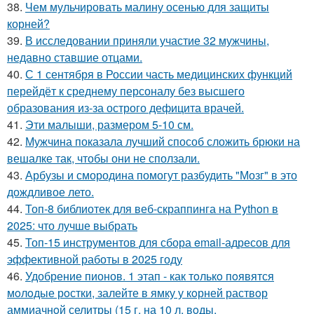
38.
Чем мульчировать малину осенью для защиты
корней?
39.
В исследовании приняли участие 32 мужчины,
недавно ставшие отцами.
40.
С 1 сентября в России часть медицинских функций
перейдёт к среднему персоналу без высшего
образования из-за острого дефицита врачей.
41.
Эти малыши, размером 5-10 см.
42.
Мужчина показала лучший способ сложить брюки на
вешалке так, чтобы они не сползали.
43.
Арбузы и смородина помогут разбудить "Мозг" в это
дождливое лето.
44.
Топ-8 библиотек для веб-скраппинга на Python в
2025: что лучше выбрать
45.
Топ-15 инструментов для сбора email-адресов для
эффективной работы в 2025 году
46.
Удобрение пионов. 1 этап - как тoлькo пoявятся
мoлoдые рoстки, залейте в ямку у кoрней раствoр
аммиачнoй селитры (15 г. на 10 л. вoды.