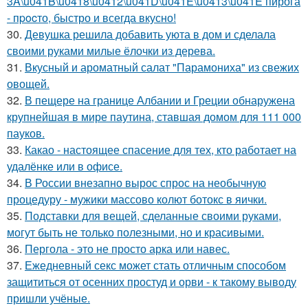
3A\u041B\u0418\u0412\u041D\u041E\u0413\u041E пирога
- пpocто, быстро и всегда вкусно!
30.
Девушка решила добавить уюта в дом и сделала
своими руками милые ёлочки из дерева.
31.
Вкусный и ароматный салат "Парамониха" из свежих
овощей.
32.
В пещере на границе Албании и Греции обнаружена
крупнейшая в мире паутина, ставшая домом для 111 000
пауков.
33.
Какао - настоящее спасение для тех, кто работает на
удалёнке или в офисе.
34.
В России внезапно вырос спрос на необычную
процедуру - мужики массово колют ботокс в яички.
35.
Подставки для вещей, сделанные своими руками,
могут быть не только полезными, но и красивыми.
36.
Пергола - это не просто арка или навес.
37.
Ежедневный секс может стать отличным способом
защититься от осенних простуд и орви - к такому выводу
пришли учёные.