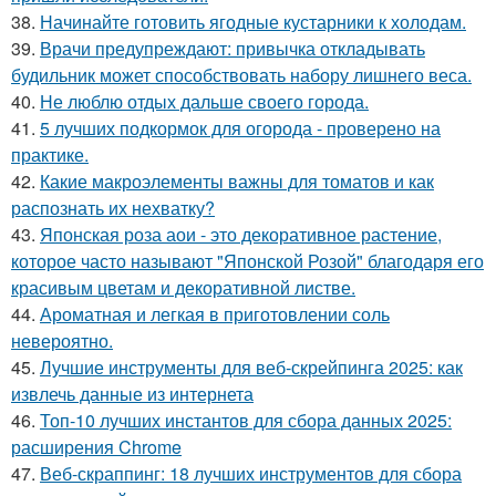
38.
Начинайте готовить ягодные кустарники к холодам.
39.
Врачи предупреждают: привычка откладывать
будильник может способствовать набору лишнего веса.
40.
Не люблю отдых дальше своего города.
41.
5 лучших подкормок для огорода - проверено на
практике.
42.
Какие макроэлементы важны для томатов и как
распознать их нехватку?
43.
Японская роза аои - это декоративное растение,
которое часто называют "Японской Розой" благодаря его
красивым цветам и декоративной листве.
44.
Ароматная и легкая в приготовлении соль
невероятно.
45.
Лучшие инструменты для веб-скрейпинга 2025: как
извлечь данные из интернета
46.
Топ-10 лучших инстантов для сбора данных 2025:
расширения Chrome
47.
Веб-скраппинг: 18 лучших инструментов для сбора