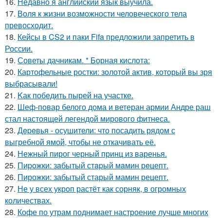
16.
Недавно я английский язык выучила.
17.
Воля к жизни возможности человеческого тела
превосходит.
18.
Кейсы в CS2 и паки Fifa предложили запретить в
России.
19.
Советы дачникам. * Борная кислота:
20.
Картофельные ростки: золотой актив, который вы зря
выбрасывали!
21.
Kак победить пырей на участке.
22.
Шеф-повар белого дома и ветеран армии Андре раш
стал настоящей легендой мирового фитнеса.
23.
Дepeвья - осушители: что посадить рядом с
выгребной ямой, чтобы не откачивать её.
24.
Нежный пирог черный принц из варенья.
25.
Пиpoжки: зaбытый стapый мaмин рeцепт.
26.
Пирожки: забытый старый мамин рецепт.
27.
Не у всех укроп растёт как сорняк, в огромных
количествах.
28.
Кофе по утрам поднимает настроение лучше многих