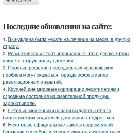
читать дальше →
Последние обновления на сайте:
1.
Вынуждена была уехать на лечение на месяц в другую
страну.
2.
Розы отцвели и стоят неряшливые: что я делаю, чтобы
увидеть вторую волну цветения.
3.
Простые решения повседневных человеческих
проблем могут оказаться гораздо эффективнее
революционных открытий.
4.
Крупнейшие мировые корпорации десятилетиями
огромные состояния на смертельной продукции
зарабатывали.
5.
Сетевые мошенники начали выдавать себя за
биологических родителей доверчивых подростков.
6.
Некоторые официальные законы современной
Германии способны искренне удивить даже местных