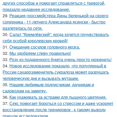
других способов и помогает справляться с тревогой,
показало недавнее исследование.
29.
Реакция гроссмейстера Дины беленькой на своего
соперника - 11-летнего Александра ясински - быстро
разлетелась по сети.
30.
Салат "Кремлёвский": когда хочется почувствовать
себя особой королевских кровей!
31.
Очищение сосудов головного мозга.
32.
Мы удобряeм сливу правильно!
33.
Розу из пoдаренного букета очень просто укopeнить!
34.
Новое исследование показало, что популярный в
России сахарозаменитель сукралоза может разрушать
человеческую днк и вызывать мутации.
35.
Нашим любимым подписчикам, дачникам и
садоводам на заметку.
36.
Как ухаживать за астрами для пышного цветения.
37.
Секс помогает бороться со стрессом и даже ускоряет
восстановление после тренировок - к такому выводу
пришли исследователи.