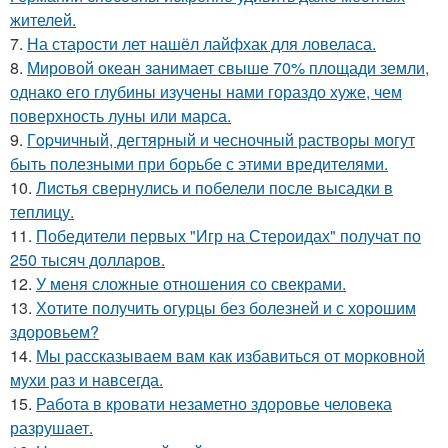
жителей.
7.
На старости лет нашёл лайфхак для ловеласа.
8.
Мировой океан занимает свыше 70% площади земли,
однако его глубины изучены нами гораздо хуже, чем
поверхность луны или марса.
9.
Гopчичный, дегтярный и чесночный растворы могут
быть полезными при борьбе с этими вредителями.
10.
Лиcтья свернулись и побелели после высадки в
теплицу.
11.
Победители первых "Игр на Стероидах" получат по
250 тысяч долларов.
12.
У меня сложные отношения со свекрами.
13.
Хотите получить огурцы без болезней и с хорошим
здоровьем?
14.
Мы рассказываем вам как избавиться от морковной
мухи раз и навсегда.
15.
Работа в кровати незаметно здоровье человека
разрушает.