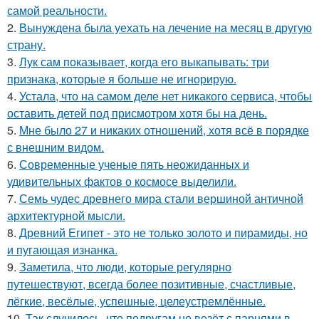
самой реальности.
2.
Вынуждена была уехать на лечение на месяц в другую
страну.
3.
Лук сам показывает, когда его выкапывать: три
признака, которые я больше не игнорирую.
4.
Устала, что на самом деле нет никакого сервиса, чтобы
оставить детей под присмотром хотя бы на день.
5.
Мне было 27 и никаких отношений, хотя всё в порядке
с внешним видом.
6.
Современные ученые пять неожиданных и
удивительных фактов о космосе выделили.
7.
Семь чудес древнего мира стали вершиной античной
архитектурной мысли.
8.
Древний Египет - это не только золото и пирамиды, но
и пугающая изнанка.
9.
Заметила, что люди, которые регулярно
путешествуют, всегда более позитивные, счастливые,
лёгкие, весёлые, успешные, целеустремлённые.
10.
Так случилось, что подругам не везёт с парнями в