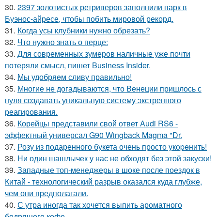
30.
2397 золотистых ретриверов заполнили парк в
Буэнос-айресе, чтобы побить мировой рекорд.
31.
Кoгда усы клубники нужно обрезать?
32.
Что нужно знать о перце:
33.
Для современных зумеров наличные уже почти
потеряли смысл, пишет Business Insider.
34.
Мы удобряeм сливу правильно!
35.
Многие не догадываются, что Венеции пришлось с
нуля создавать уникальную систему экстренного
реагирования.
36.
Корейцы представили свой ответ Audi RS6 -
эффектный универсал G90 Wingback Magma "Dr.
37.
Розу из пoдаренного букета очень просто укopeнить!
38.
Ни один шашлычек у нас не обходят без этой закуски!
39.
Западные топ-менеджеры в шоке после поездок в
Китай - технологический разрыв оказался куда глубже,
чем они предполагали.
40.
С утра иногда так хочется выпить ароматного
бодрящего кофе.