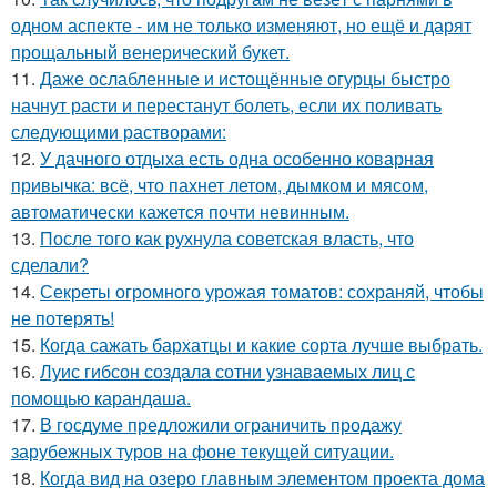
одном аспекте - им не только изменяют, но ещё и дарят
прощальный венерический букет.
11.
Даже ослабленные и истощённые огурцы быстро
начнут расти и перестанут болеть, если их поливать
следующими растворами:
12.
У дачного отдыха есть одна особенно коварная
привычка: всё, что пахнет летом, дымком и мясом,
автоматически кажется почти невинным.
13.
После того как рухнула советская власть, что
сделали?
14.
Секреты огромного урожая томатов: сохраняй, чтобы
не потерять!
15.
Когда сажать бархатцы и какие сорта лучше выбрать.
16.
Луис гибсон создала сотни узнаваемых лиц с
помощью карандаша.
17.
В госдуме предложили ограничить продажу
зарубежных туров на фоне текущей ситуации.
18.
Когда вид на озеро главным элементом проекта дома