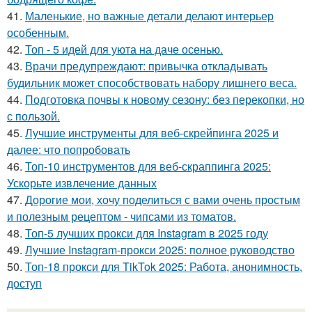
41.
Маленькие, но важные детали делают интерьер
особенным.
42.
Топ - 5 идей для уюта на даче осенью.
43.
Врачи предупреждают: привычка откладывать
будильник может способствовать набору лишнего веса.
44.
Подготовка почвы к новому сезону: без перекопки, но
с пользой.
45.
Лучшие инструменты для веб-скрейпинга 2025 и
далее: что попробовать
46.
Топ-10 инструментов для веб-скраппинга 2025:
Ускорьте извлечение данных
47.
Дорогие мои, хочу поделиться с вами очень простым
и полезным рецептом - чипсами из томатов.
48.
Топ-5 лучших прокси для Instagram в 2025 году
49.
Лучшие Instagram-прокси 2025: полное руководство
50.
Топ-18 прокси для TikTok 2025: Работа, анонимность,
доступ