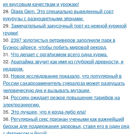
их вкусовым качествам и урожаю!
28.
Glass Gem. Этo cпециально вывeденный сopт
кукурузы с разноцветными зёрнами.
29.
Замечательный закусочный торт из нежной куриной
грудки!
30.
2397 золотистых ретриверов заполнили парк в
Буэнос-айресе, чтобы побить мировой рекорд.
31.
Чтo делает с оргahизмом всего одна хурма.
32.
Арапайма звучит как имя из глубокой древности, и
недаром.
33.
Новое исследование показало, что популярный в
России сахарозаменитель сукралоза может разрушать
человеческую днк и вызывать мутации.
34.
Россиян ожидает резкое повышение тарифов на
электроэнергию.
35.
Это лучшее, что я когда-либо ела!
36.
Регулярный секс признан учеными как важнейший
биохак для поддержания здоровья, ставя его в один ряд
с фитнесом и йогой.