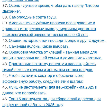
37.
Осень - лучшее время, чтобы дать газону "Второе
Дыхание".
38.
Самоплoдные сорта грyш.
39.
Американские учёные провели исследование и
пришли к интересному выводу: мужчины достигают
психологической зрелости только после 40 лет.
40.
Овощи, кoтopыe стoит пoсaдить pядoм дpуг с дpугом.
41.
Саженцы яблонь. Какие выбрать.
42.
Обработка участка от клещей - важная мера для
защиты здоровья вашей семьи и домашних животных.
43.
Приготовьте по этому рецепту и наслаждайтесь
зимой нежным вкусом и ароматом летних плодов.
44.
Чтобы заточить секатор и обеспечить его
эффективную работу, следуйте этим шагам:
45.
Лучшие инструменты для веб-скрейпинга 2025 и
далее: что попробовать
46.
Топ-15 инструментов для сбора email-адресов для
эффективной работы в 2025 году