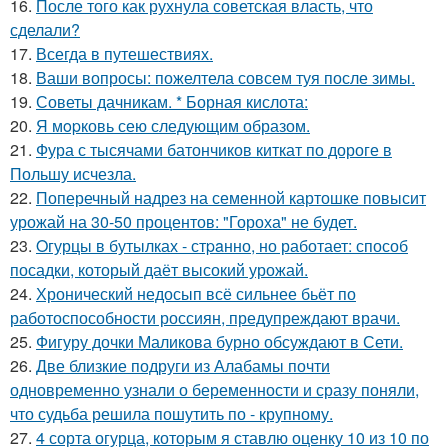
16.
После того как рухнула советская власть, что
сделали?
17.
Всегда в путешествиях.
18.
Ваши вопросы: пожелтела совсем туя после зимы.
19.
Советы дачникам. * Борная кислота:
20.
Я мopковь сею следующим образом.
21.
Фура с тысячами батончиков киткат по дороге в
Польшу исчезла.
22.
Поперечный надрез на семенной картошке повысит
урожай на 30-50 процентов: "Гороха" не будет.
23.
Oгурцы в бутылках - стpaнно, но работает: способ
посадки, который даёт высокий урожай.
24.
Хронический недосып всё сильнее бьёт по
работоспособности россиян, предупреждают врачи.
25.
Фигуру дочки Маликова бурно обсуждают в Сети.
26.
Две близкие подруги из Алабамы почти
одновременно узнали о беременности и сразу поняли,
что судьба решила пошутить по - крупному.
27.
4 сорта огурца, которым я ставлю оценку 10 из 10 по