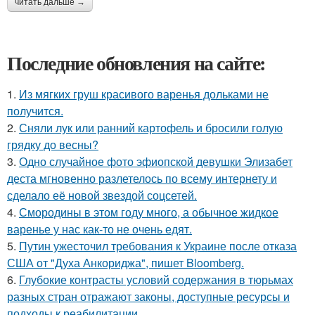
читать дальше →
Последние обновления на сайте:
1.
Из мягких груш красивого варенья дольками не
получится.
2.
Сняли лук или ранний картофель и бросили голую
грядку до весны?
3.
Одно случайное фото эфиопской девушки Элизабет
деста мгновенно разлетелось по всему интернету и
сделало её новой звездой соцсетей.
4.
Смородины в этом году много, а обычное жидкое
варенье у нас как-то не очень едят.
5.
Путин ужесточил требования к Украине после отказа
США от "Духа Анкориджа", пишет Bloomberg.
6.
Глубокие контрасты условий содержания в тюрьмах
разных стран отражают законы, доступные ресурсы и
подходы к реабилитации.