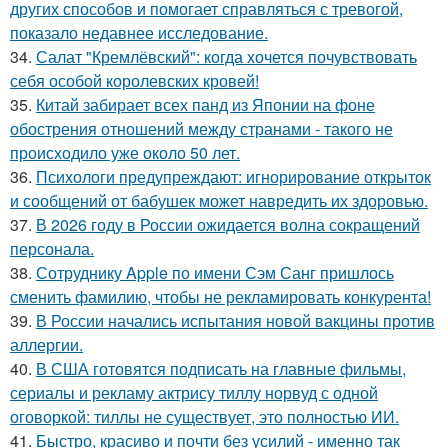
других способов и помогает справляться с тревогой,
показало недавнее исследование.
34.
Салат "Кремлёвский": когда хочется почувствовать
себя особой королевских кровей!
35.
Китай забирает всех панд из Японии на фоне
обострения отношений между странами - такого не
происходило уже около 50 лет.
36.
Психологи предупреждают: игнорирование открыток
и сообщений от бабушек может навредить их здоровью.
37.
В 2026 году в России ожидается волна сокращений
персонала.
38.
Сотруднику Apple по имени Сэм Санг пришлось
сменить фамилию, чтобы не рекламировать конкурента!
39.
В России начались испытания новой вакцины против
аллергии.
40.
В США готовятся подписать на главные фильмы,
сериалы и рекламу актрису тиллу норвуд с одной
оговоркой: тиллы не существует, это полностью ИИ.
41.
Быстро, красиво и почти без усилий - именно так