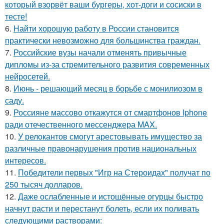
который взорвёт ваши бургеры, хот-доги и сосиски в
тесте!
6.
Найти хорошую работу в России становится
практически невозможно для большинства граждан.
7.
Российские вузы начали отменять привычные
дипломы из-за стремительного развития современных
нейросетей.
8.
Июнь - решающий месяц в борьбе с монилиозом в
саду.
9.
Россияне массово откажутся от смартфонов Iphone
ради отечественного мессенджера MAX.
10.
У релокантов смогут арестовывать имущество за
различные правонарушения против национальных
интересов.
11.
Победители первых "Игр на Стероидах" получат по
250 тысяч долларов.
12.
Даже ослабленные и истощённые огурцы быстро
начнут расти и перестанут болеть, если их поливать
следующими растворами: