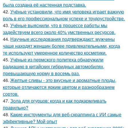
была создана её настенная подставка.
42.
Учёные установили, что имя человека играет важную
роль в его профессиональном успехе и трудоустройстве.
43.
Учёные выяснили, что в процессе работы мы
задействуем всего около 40% умственных ресурсов.
44.
Научные исследования подтверждают: мужчины
чаще находят женщин более привлекательными, когда
те используют умеренное количество косметики.
45.
Учёные из пермского политеха обнаружили
радиацию в китайских гибридных автомобилях,
превышающую норму в восемь раз.
46.
Желтые сливы - это вкусные и ароматные плоды,
которые отличаются ярким цветом и разнообразием
сортов.
47.
Зола для огурцов: когда и как подкармливать
правильно?
48.
Какие инструменты для веб-скраппинга с ИИ самые
эффективные? Мой опыт