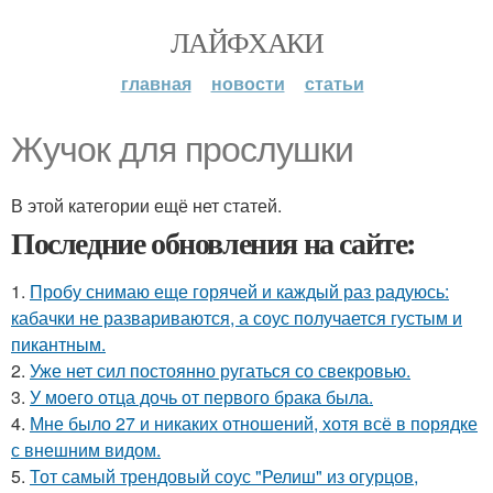
ЛАЙФХАКИ
главная
новости
статьи
Жучок для прослушки
В этой категории ещё нет статей.
Последние обновления на сайте:
1.
Пробу снимаю еще горячей и каждый раз радуюсь:
кабачки не развариваются, а соус получается густым и
пикантным.
2.
Уже нет сил постоянно ругаться со свекровью.
3.
У моего отца дочь от первого брака была.
4.
Мне было 27 и никаких отношений, хотя всё в порядке
с внешним видом.
5.
Тот самый трендовый соус "Релиш" из огурцов,