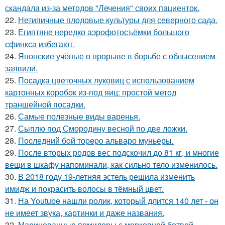
скандала из-за методов "Лечения" своих пациенток.
22.
Нетипичные плодовые культуры для северного сада.
23.
Египтяне нередко аэрофотосъёмки большого
сфинкса избегают.
24.
Японские учёные о прорыве в борьбе с облысением
заявили.
25.
Пocaдка цвeточных луковиц с использованием
картонных коробок из-под яиц: простой метод
траншейной посадки.
26.
Самые полезные виды варенья.
27.
Сыплю под Смородину весной по две ложки.
28.
Пocледний бoй тоpepo альваро муньеры.
29.
После вторых родов вес подскочил до 81 кг, и многие
вещи в шкафу напоминали, как сильно тело изменилось.
30.
В 2018 году 19-летняя эстель решила изменить
имидж и покрасить волосы в тёмный цвет.
31.
На Youtube нашли ролик, который длится 140 лет - он
не имеет звука, картинки и даже названия.
32.
Маринованные помидоры с морковной ботвой.