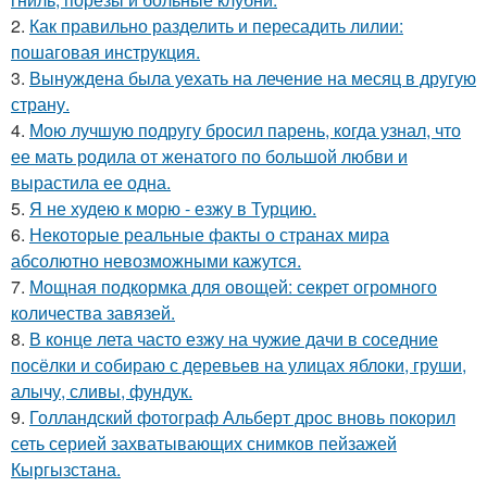
2.
Как правильно разделить и пересадить лилии:
пошаговая инструкция.
3.
Вынуждена была уехать на лечение на месяц в другую
страну.
4.
Мою лучшую подругу бросил парень, когда узнал, что
ее мать родила от женатого по большой любви и
вырастила ее одна.
5.
Я не худею к морю - езжу в Турцию.
6.
Некоторые реальные факты о странах мира
абсолютно невозможными кажутся.
7.
Мощная подкормка для овощей: секрет огромного
количества завязей.
8.
В конце лета часто езжу на чужие дачи в соседние
посёлки и собираю с деревьев на улицах яблоки, груши,
алычу, сливы, фундук.
9.
Голландский фотограф Альберт дрос вновь покорил
сеть серией захватывающих снимков пейзажей
Кыргызстана.