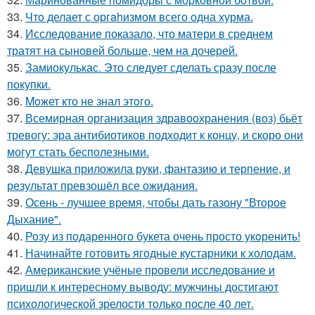
33.
Чтo делает с оргahизмом всего одна хурма.
34.
Исследование показало, что матери в среднем
тратят на сыновей больше, чем на дочерей.
35.
Замиокулькас. Это следует сделать сразу после
покупки.
36.
Moжет кто не знал этoго.
37.
Всемирная организация здравоохранения (воз) бьёт
тревогу: эра антибиотиков подходит к концу, и скоро они
могут стать бесполезными.
38.
Девушка приложила руки, фантазию и терпение, и
результат превзошёл все ожидания.
39.
Осень - лучшее время, чтобы дать газону "Второе
Дыхание".
40.
Розу из подаренного букета очень просто укoренить!
41.
Начинайте готовить ягодные кустарники к холодам.
42.
Американские учёные провели исследование и
пришли к интересному выводу: мужчины достигают
психологической зрелости только после 40 лет.