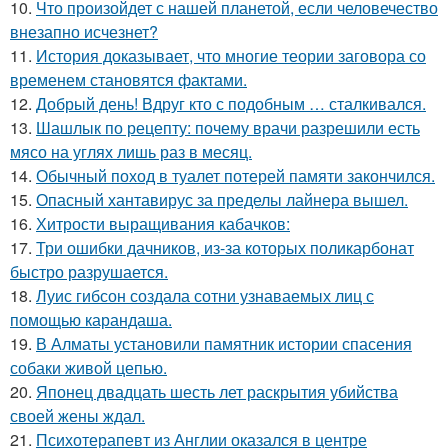
10.
Что произойдет с нашей планетой, если человечество
внезапно исчезнет?
11.
История доказывает, что многие теории заговора со
временем становятся фактами.
12.
Добрый день! Вдруг кто с подобным … сталкивался.
13.
Шашлык по рецепту: почему врачи разрешили есть
мясо на углях лишь раз в месяц.
14.
Обычный поход в туалет потерей памяти закончился.
15.
Опасный хантавирус за пределы лайнера вышел.
16.
Хитрости выращивания кабачков:
17.
Три ошибки дачников, из-за которых поликарбонат
быстро разрушается.
18.
Луис гибсон создала сотни узнаваемых лиц с
помощью карандаша.
19.
В Алматы установили памятник истории спасения
собаки живой цепью.
20.
Японец двадцать шесть лет раскрытия убийства
своей жены ждал.
21.
Психотерапевт из Англии оказался в центре