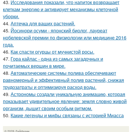
43.
Исследования показали, что напиток возвращает
клеткам энергию и активирует механизмы клеточной
уборки.
44.
Аптечка для ваших растений.
45.
Йосинори осуми - японский биолог, лауреат
нобелевской премии по физиологии или медицине 2016
года.
46.
Как спасти огурцы от мучнистой росы.
47.
Гора кайлас - одна из самых загадочных и
почитаемых вершин в мире.
48.
Автоматические системы полива обеспечивают
равномерный и эффективный полив растений, снижая
трудозатраты и оптимизируя расход воды.
49.
Астрономы создали уникальную анимацию, которая
показывает удивительное явление: земля словно живой
организм, дышит своим особым ритмом.
50.
Какие легенды и мифы связаны с историей Миасса
© 2026 Лайфхаки