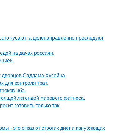
осто кусают, а целенаправленно преследуют
одой на дачах россиян.
ицией.
х дворцов Саддама Хусейна.
х для контроля трат.
гроков нба.
тоящей легендой мирового фитнеса.
осит готовить только так.
мы - это отказ от строгих диет и изнуряющих