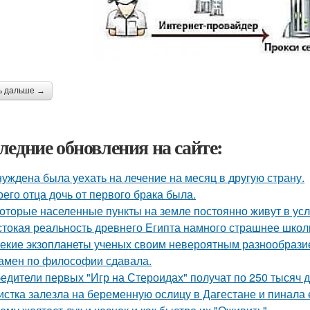
ь дальше →
ледние обновления на сайте:
уждена была уехать на лечение на месяц в другую страну.
оего отца дочь от первого брака была.
оторые населенные пункты на земле постоянно живут в усл
токая реальность древнего Египта намного страшнее школ
екие экзопланеты ученых своим невероятным разнообрази
амен по философии сдавала.
едители первых "Игр на Стероидах" получат по 250 тысяч 
истка залезла на беременную ослицу в Дагестане и пинала 