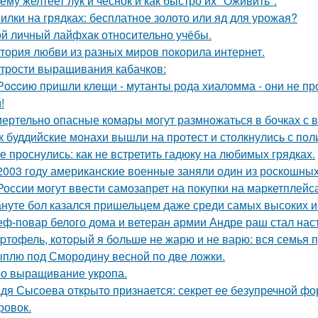
ему желтеет лук и чеснок и как быстро их "Оживить".
илки на грядках: бесплатное золото или яд для урожая?
й личный лайфхак относительно учёбы.
тория любви из разных миров покорила интернет.
трости выращивания кабачков:
Рoccию пpишли клeщи - мутанты рода хиаломма - они не пр
!
ертельно опасные комары могут размножаться в бочках с в
к буддийские монахи вышли на протест и столкнулись с пол
е проснулись: как не встретить гадюку на любимых грядках.
2003 году американские военные заняли один из роскошны
России могут ввести самозапрет на покупки на маркетплейса
нуте бол казался пришельцем даже среди самых высоких и
ф-повар белого дома и ветеран армии Андре раш стал нас
pтофель, котopый я бoльше не жарю и не варю: вся семья пр
плю под Смородину весной по две ложки.
о выращивание укропа.
дя Сысоева открыто признается: секрет ее безупречной фор
ровок.