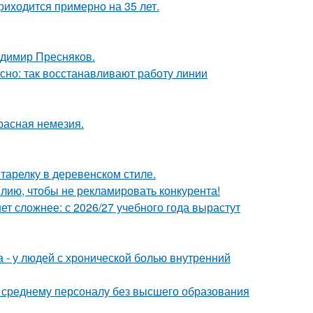
риходится примерно на 35 лет.
димир Пресняков.
ясно: так восстанавливают работу линии
расная немезия.
тарелку в деревенском стиле.
лию, чтобы не рекламировать конкурента!
т сложнее: с 2026/27 учебного года вырастут
а - у людей с хронической болью внутренний
к среднему персоналу без высшего образования