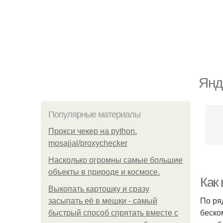
Янд
Популярные материалы
Прокси чекер на python.
mosajjal/proxychecker
Насколько огромны самые большие
объекты в природе и космосе.
Как
Выкопать картошку и сразу
По ря
засыпать её в мешки - самый
беско
быстрый способ спрятать вместе с