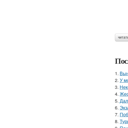
читат
Пос
1.
Вын
2.
У м
3.
Нек
4.
Жес
5.
Дал
6.
Экз
7.
Поб
8.
Тур