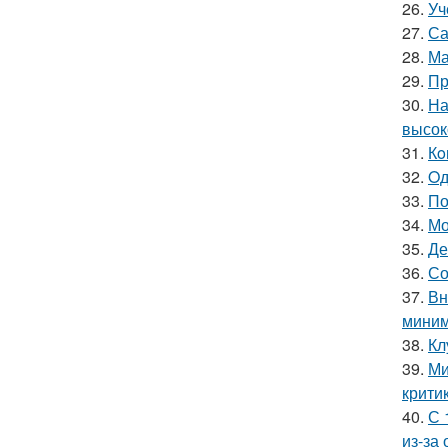
26.
Уч
27.
Са
28.
Ма
29.
Пр
30.
На
высок
31.
Кo
32.
Oд
33.
По
34.
Мо
35.
Де
36.
Со
37.
Вн
миним
38.
Кл
39.
Ми
крити
40.
С 
из-за