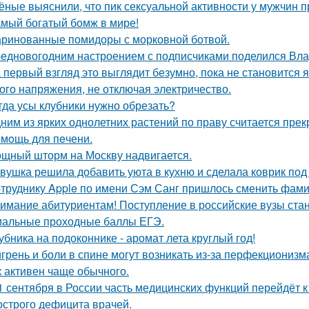
ёные выяснили, что пик сексуальной активности у мужчин п
мый богатый бомж в мире!
ринованные помидоры с морковной ботвой.
едновогодним настроением с подписчиками поделился Вла
 первый взгляд это выглядит безумно, пока не становится 
ого напряжения, не отключая электричество.
гда усы клубники нужно обрезать?
ним из ярких однолетних растений по праву считается прек
мoщь для пeчени.
щный шторм на Москву надвигается.
вушка решила добавить уюта в кухню и сделала коврик под 
труднику Apple по имени Сэм Санг пришлось сменить фами
имание абитуриентам! Поступление в российские вузы стане
альные проходные баллы ЕГЭ.
убника на подоконнике - аромат лета круглый год!
грень и боли в спине могут возникать из-за перфекционизм
к активен чаще обычного.
1 сентября в России часть медицинских функций перейдёт 
 острого дефицита врачей.