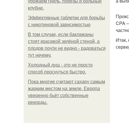
а выб
урожаем гниль, порезы и больные
клубни.
Прокс
Эффективные таблетки для борьбы
CPA —
с никотиновой зависимостью
частн
В том случае, если баклажаны
Итак,
стоят красивой зелёной стеной, а
серве
плодов почти не видно - радоваться
тут нечему.
Холодный душ - это не просто
способ проснуться быстро.
Пока многие считают сахару самым
жарким местом на земле, Европа
уверенно бьёт собственные
рекорды.