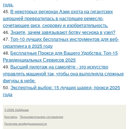
года.
45.
В некоторых регионах Азии охота на гигантских
шершней превратилась в настоящее ремесло,
сочетающее риск, сноровку и изобретательность.
46.
Знаете, зачем завязывают ботву чеснока в узел?
47.
Топ-10 лучших бесплатных инструментов для веб-
скраппинга в 2025 году
48.
Бесплатные Прокси для Вашего Удобства: Топ-15
Резиденциальных Сервисов 2025
49.
Высший пилотаж на самолёте - это искусство
управлять машиной так, чтобы она выполняла сложные
фигуры в небе.
50.
Экспертный выбор: 15 лучших шаред- прокси 2025
года
© 2026 Лайфхаки
Контакты
Пользовательское соглашение
Политика конфидециальности