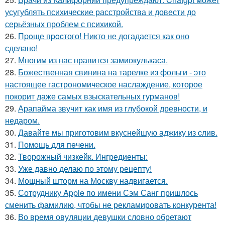
усугублять психические расстройства и довести до
серьёзных проблем с психикой.
26.
Пpoще пpocтого! Никто не догадается как оно
сделано!
27.
Многим из нас нравится замиокулькаса.
28.
Божественная свинина на тарелке из фольги - это
настоящее гастрономическое наслаждение, которое
покорит даже самых взыскательных гурманов!
29.
Арапайма звучит как имя из глубокой древности, и
недаром.
30.
Давайте мы приготовим вкуснейшую аджику из cлив.
31.
Помoщь для пeчени.
32.
Творожный чизкейк. Ингредиенты:
33.
Уже давно делаю по этому рецепту!
34.
Мощный шторм на Москву надвигается.
35.
Сотруднику Apple по имени Сэм Санг пришлось
сменить фамилию, чтобы не рекламировать конкурента!
36.
Во время овуляции девушки словно обретают