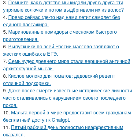
3.
Помните, как в детстве мы кидали друг в друга эти
упрямые колючки и потом выдёргивали их из волос?
4.
Прямо сейчас где-то над нами летит самолёт без
единого пассажира.
5.
Маринованные помидоры с чесноком быстрого
приготовления.
6.
Выпускники по всей России массово заявляют о
жестких ошибках в ЕГЭ.
7.
Семь чудес древнего мира стали вершиной античной
архитектурной мысли.
8.
Кислое молоко для томатов: дедовский рецепт
отличной подкормки.
9.
Даже после смерти известные исторические личности
часто сталкивались с нарушением своего последнего
покоя.
10.
Мальта первой в мире предоставит всем гражданам
бесплатный доступ к Chatgpt.
11.
Пятый рабочий день полностью неэффективным
оказался.