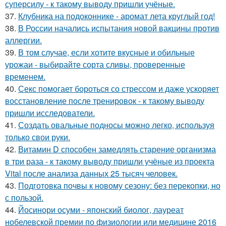
суперсилу - к такому выводу пришли учёные.
37.
Клубника на подоконнике - аромат лета круглый год!
38.
В России начались испытания новой вакцины против
аллергии.
39.
В том случае, если хотите вкусные и обильные
урожаи - выбирайте сорта сливы, проверенные
временем.
40.
Секс помогает бороться со стрессом и даже ускоряет
восстановление после тренировок - к такому выводу
пришли исследователи.
41.
Создать овальные подносы можно легко, используя
только свои руки.
42.
Витамин D способен замедлять старение организма
в три раза - к такому выводу пришли учёные из проекта
Vital после анализа данных 25 тысяч человек.
43.
Подготовка почвы к новому сезону: без перекопки, но
с пользой.
44.
Йосинори осуми - японский биолог, лауреат
нобелевской премии по физиологии или медицине 2016