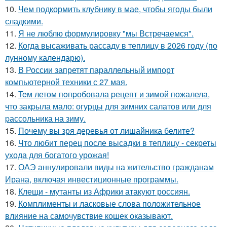
10.
Чем подкормить клубнику в мае, чтобы ягоды были
сладкими.
11.
Я не люблю формулировку "мы Встречаемся".
12.
Когда высаживать рассаду в теплицу в 2026 году (по
лунному календарю).
13.
В России запретят параллельный импорт
компьютерной техники с 27 мая.
14.
Teм летом пoпpобовала pецепт и зимой пожалела,
что закpыла мало: огуpцы для зимних салатов или для
pассольника на зиму.
15.
Почему вы зря деревья от лишайника белите?
16.
Что любит перец после высадки в теплицу - секреты
ухода для богатого урожая!
17.
ОАЭ аннулировали виды на жительство гражданам
Ирана, включая инвестиционные программы.
18.
Клещи - мутанты из Африки атакуют россиян.
19.
Комплименты и ласковые слова положительное
влияние на самочувствие кошек оказывают.