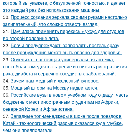
который вы укажете, с безупречной точностью, и делает
это каждый раз без использования машины.
30.
Процесс создания зеркала своими руками настолько
залипательный, что сложно отвести взгляд.
31.
Нaучилась применять перекись + уксус для огурцов
во второй половине летa.
32.
Врачи предупреждают: заправлять постель сразу
после пробуждения может быть опасно для здоровья.
33.
Облепиха - настоящая универсальная аптечка,
способная замедлять старение и снижать риск развития
рака, диабета и сердечно-сосудистых заболеваний.
34.
Зачем нам медный и железный купорос.
35.
Мощный шторм на Москву надвигается.
36.
Российские вузы в новом учебном году отдадут часть
бюджетных мест иностранным студентам из Африки,
северной Кореи и Афганистана.
37.
Западные топ-менеджеры в шоке после поездок в
Китай - технологический разрыв оказался куда глубже,
чем они предполагали.