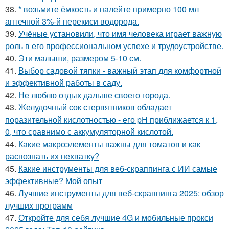
38.
* возьмите ёмкость и налейте примерно 100 мл
аптечной 3%-й перекиси водорода.
39.
Учёные установили, что имя человека играет важную
роль в его профессиональном успехе и трудоустройстве.
40.
Эти малыши, размером 5-10 см.
41.
Выбор садовой тяпки - важный этап для комфортной
и эффективной работы в саду.
42.
Не люблю отдых дальше своего города.
43.
Желудочный сок стервятников обладает
поразительной кислотностью - его pH приближается к 1,
0, что сравнимо с аккумуляторной кислотой.
44.
Какие макроэлементы важны для томатов и как
распознать их нехватку?
45.
Какие инструменты для веб-скраппинга с ИИ самые
эффективные? Мой опыт
46.
Лучшие инструменты для веб-скраппинга 2025: обзор
лучших программ
47.
Откройте для себя лучшие 4G и мобильные прокси