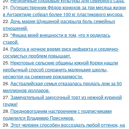
20.
Нетипичные плодовые культуры для северного сада.
21.
Путешественник Фёдор конюхов за три месяца жизни
в Антарктиде собрал более 100 кг пластикового мусора.
22.
Дочь марии Шукшиной раскрыла боль семейных
отношений.
23.
"Фишка моей внешности в том, что я родилась
старой.
24.
Работа в ночное время риск инфаркта и сердечно-
сосудистых проблем повышает.
25.
Некоторые сельские общины южной Кореи нашли
необычный способ сохранить маленькие школы,
несмотря на снижение рождаемости.
26.
Австралийская семья отказалась продать дом за 50
миллионов долларов.
27.
Замечательный закусочный торт из нежной куриной
грудки!
28.
Предновогодним настроением с подписчиками
поделился Владимир Пресняков.
29.
Этот человек способен воссоздать любой оттенок, на