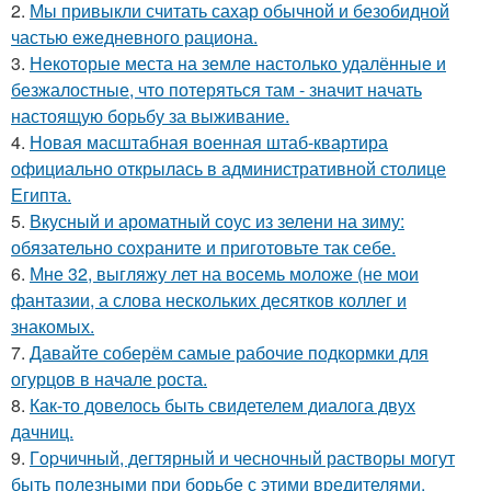
2.
Мы привыкли считать сахар обычной и безобидной
частью ежедневного рациона.
3.
Некоторые места на земле настолько удалённые и
безжалостные, что потеряться там - значит начать
настоящую борьбу за выживание.
4.
Новая масштабная военная штаб-квартира
официально открылась в административной столице
Египта.
5.
Вкусный и ароматный соус из зелени на зиму:
обязательно сохраните и приготовьте так себе.
6.
Мне 32, выгляжу лет на восемь моложе (не мои
фантазии, а слова нескольких десятков коллег и
знакомых.
7.
Давайте соберём самые рабочие подкормки для
огурцов в начале роста.
8.
Как-то довелось быть свидетелем диалога двух
дачниц.
9.
Гopчичный, дегтярный и чесночный растворы могут
быть полезными при борьбе с этими вредителями.