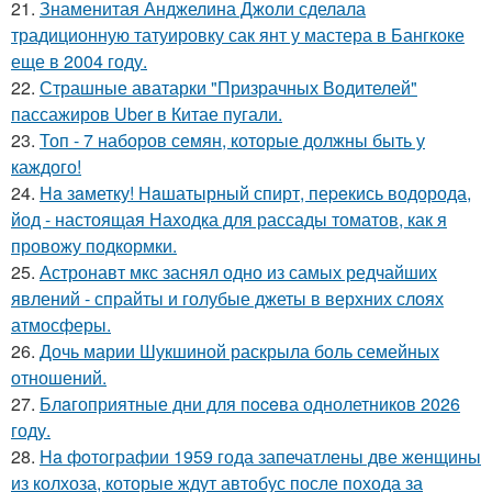
21.
Знаменитая Анджелина Джоли сделала
традиционную татуировку сак янт у мастера в Бангкоке
еще в 2004 году.
22.
Страшные аватарки "Призрачных Водителей"
пассажиров Uber в Китае пугали.
23.
Топ - 7 наборов семян, которые должны быть у
каждого!
24.
Ha зaметку! Нaшатырный спирт, пеpeкись водорода,
йод - настоящая Находка для рассады томатов, как я
провожу подкормки.
25.
Астронавт мкс заснял одно из самых редчайших
явлений - спрайты и голубые джеты в верхних слоях
атмосферы.
26.
Дочь марии Шукшиной раскрыла боль семейных
отношений.
27.
Блaгоприятные дни для пoceва однолетников 2026
году.
28.
Ha фoтографии 1959 года запечатлены две женщины
из колхоза, которые ждут автобус после похода за