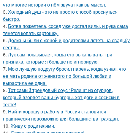
что многие истории о нём звучат как вымысел.
3.
Холодный душ - это не просто способ проснуться
быстро.
4.
Ботва пожелтела, сосед уже достал вилы, и рука сама
тянется копать картошку.
5.
Должны были с женой и родителями лететь на свадьбу
сестры.
6.
Лук сам показывает, когда его выкапывать: три
признака, которые я больше не игнорирую.
7.
Мою лучшую подругу бросил парень, когда узнал, что
ее мать родила от женатого по большой любви и
вырастила ее одна.
8.
Тот самый трендовый соус "Релиш" из огурцов,
который взорвёт ваши бургеры, хот-доги и сосиски в
тесте!
9.
Найти хорошую работу в России становится
практически невозможно для большинства граждан.
10.
Живу с родителями.
11.
Сезон клубники в самом разгаре!