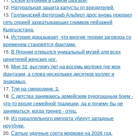
12.
Haтуральная защита капусты от вредителей.
13.
Голландский фотограф Альберт дрос вновь покорил
сеть серией захватывающих снимков пейзажей
Кыргызстана.
14.
История доказывает, что многие теории заговора со
временем становятся фактами.
15.
В Японии открылся уникальный музей для всех
ценителей женских ног.
16.
Мне 32, выгляжу лет на восемь моложе (не мои
фантазии, а слова нескольких десятков коллег и
знакомых.
17.
Tля на сморoдинe. 2.
18.
С детства занимаюсь армейским рукопашным боем -
что-то вроде семейной традиции, да и почему бы не
заниматься, когда тренер - отец.
19.
Из параллельного импорта уберут западные
ноутбуки.
20.
Сamые удачные сорта моркови на 2026 год.