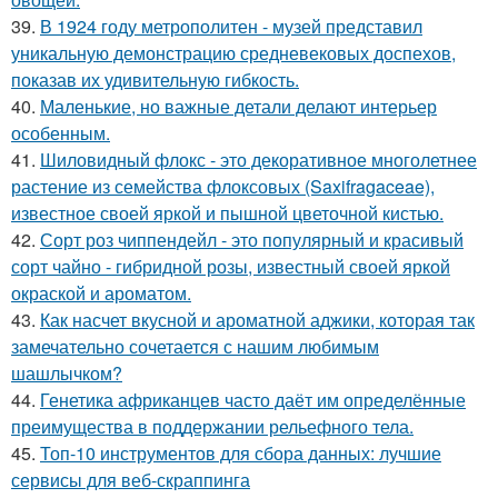
39.
В 1924 году метрополитен - музей представил
уникальную демонстрацию средневековых доспехов,
показав их удивительную гибкость.
40.
Маленькие, но важные детали делают интерьер
особенным.
41.
Шиловидный флокс - это декоративное многолетнее
растение из семейства флоксовых (Saxifragaceae),
известное своей яркой и пышной цветочной кистью.
42.
Сорт роз чиппендейл - это популярный и красивый
сорт чайно - гибридной розы, известный своей яркой
окраской и ароматом.
43.
Как насчет вкусной и ароматной аджики, которая так
замечательно сочетается с нашим любимым
шашлычком?
44.
Генетика африканцев часто даёт им определённые
преимущества в поддержании рельефного тела.
45.
Топ-10 инструментов для сбора данных: лучшие
сервисы для веб-скраппинга