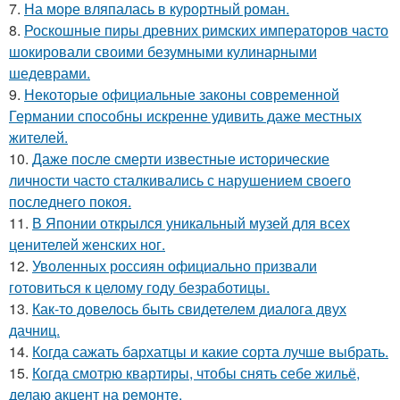
7.
На море вляпалась в курортный роман.
8.
Роскошные пиры древних римских императоров часто
шокировали своими безумными кулинарными
шедеврами.
9.
Некоторые официальные законы современной
Германии способны искренне удивить даже местных
жителей.
10.
Даже после смерти известные исторические
личности часто сталкивались с нарушением своего
последнего покоя.
11.
В Японии открылся уникальный музей для всех
ценителей женских ног.
12.
Уволенных россиян официально призвали
готовиться к целому году безработицы.
13.
Как-то довелось быть свидетелем диалога двух
дачниц.
14.
Когда сажать бархатцы и какие сорта лучше выбрать.
15.
Когда смотрю квартиры, чтобы снять себе жильё,
делаю акцент на ремонте.