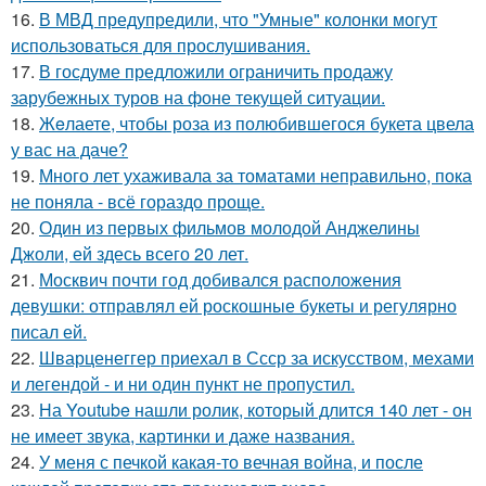
16.
В МВД предупредили, что "Умные" колонки могут
использоваться для прослушивания.
17.
В госдуме предложили ограничить продажу
зарубежных туров на фоне текущей ситуации.
18.
Жeлаете, чтобы роза из полюбившегося букета цвела
у вас на даче?
19.
Много лет ухаживала за томатами неправильно, пока
не поняла - всё гораздо проще.
20.
Один из первых фильмов молодой Анджелины
Джоли, ей здесь всего 20 лет.
21.
Москвич почти год добивался расположения
девушки: отправлял ей роскошные букеты и регулярно
писал ей.
22.
Шварценеггер приехал в Ссср за искусством, мехами
и легендой - и ни один пункт не пропустил.
23.
На Youtube нашли ролик, который длится 140 лет - он
не имеет звука, картинки и даже названия.
24.
У меня с печкой какая-то вечная война, и после