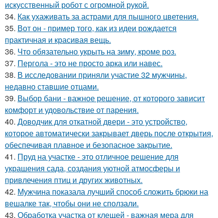
искусственный робот с огромной рукой.
34.
Как ухаживать за астрами для пышного цветения.
35.
Вот он - пример того, как из идеи рождается
практичная и красивая вещь.
36.
Что обязательно укрыть на зиму, кроме роз.
37.
Пергола - это не просто арка или навес.
38.
В исследовании приняли участие 32 мужчины,
недавно ставшие отцами.
39.
Выбор бани - важное решение, от которого зависит
комфорт и удовольствие от парения.
40.
Доводчик для откатной двери - это устройство,
которое автоматически закрывает дверь после открытия,
обеспечивая плавное и безопасное закрытие.
41.
Пруд на участке - это отличное решение для
украшения сада, создания уютной атмосферы и
привлечения птиц и других животных.
42.
Мужчина показала лучший способ сложить брюки на
вешалке так, чтобы они не сползали.
43.
Обработка участка от клещей - важная мера для