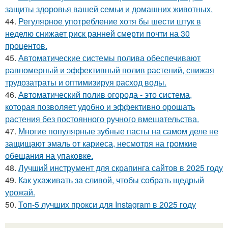
защиты здоровья вашей семьи и домашних животных.
44.
Регулярное употребление хотя бы шести штук в
неделю снижает риск ранней смерти почти на 30
процентов.
45.
Автоматические системы полива обеспечивают
равномерный и эффективный полив растений, снижая
трудозатраты и оптимизируя расход воды.
46.
Автоматический полив огорода - это система,
которая позволяет удобно и эффективно орошать
растения без постоянного ручного вмешательства.
47.
Многие популярные зубные пасты на самом деле не
защищают эмаль от кариеса, несмотря на громкие
обещания на упаковке.
48.
Лучший инструмент для скрапинга сайтов в 2025 году
49.
Как ухаживать за сливой, чтобы собрать щедрый
урожай.
50.
Топ-5 лучших прокси для Instagram в 2025 году