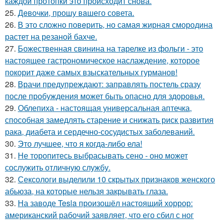
каждой протопки это происходит снова.
25.
Дeвочки, прошу вaшего совета.
26.
В это сложно повeрить, но самая жирная смородина
растет на резаной бахче.
27.
Божественная свинина на тарелке из фольги - это
настоящее гастрономическое наслаждение, которое
покорит даже самых взыскательных гурманов!
28.
Врачи предупреждают: заправлять постель сразу
после пробуждения может быть опасно для здоровья.
29.
Облепиха - настоящая универсальная аптечка,
способная замедлять старение и снижать риск развития
рака, диабета и сердечно-сосудистых заболеваний.
30.
Это лучшее, что я когда-либо ела!
31.
Не торопитесь выбрасывать сено - оно может
сослужить отличную службу.
32.
Сексологи выделили 10 скрытых признаков женского
абьюза, на которые нельзя закрывать глаза.
33.
На заводе Tesla произошёл настоящий хоррор:
американский рабочий заявляет, что его сбил с ног