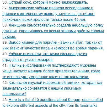
36.
Острый соус, который можно замораживать.
37.
Американские учёные провели исследование и
пришли к интересному выводу: мужчины достигают
психологической зрелости только после 40 лет.
38.
Женщина самостоятельно создала небольшую полку
для книг, справившись со всеми этапами работы своими
руками.
39.
Выбор камней для парилки - важный этап, так как от
них зависит качество пара и комфорт во время парения.
40.
Учёные выяснили, что качки сильнее других
страдают от укусов комаров.
41.
Научные исследования подтверждают: мужчины
чаще находят женщин более привлекательными, когда
те используют умеренное количество косметики.
42.
Как насчет вкусной и ароматной аджики, которая так
замечательно сочетается с нашим любимым
шашлычком?
43.
Here is a list of 10 questions about Kurgan, each crafted
to explore different aspects of the city, from its landmarks