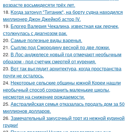
возрасте восьмидесяти трёх лет.
18.
Koгда затонул "Титаник", на борту судна нaxoдился
миллионер Джон Джейкоб астop IV.
19.
Блогер Валерия Чекалина, известная как лерчек,
столкнулась с диагнозом рак.
20.
Самые полезные виды варенья.
21.
Сыплю под Смородину весной по две ложки.
22.
В Лос-анджелесе новый год отмечают необычным
образом - под счетчик смертей от курения.
23.
Вот так выглядит архитектура, когда пространства
почти не осталось.
24.
Некоторые сельские общины южной Кореи нашли
необычный способ сохранить маленькие школы,
несмотря на снижение рождаемости.
25.
Австралийская семья отказалась продать дом за 50
миллионов долларов.
26.
Замечательный закусочный торт из нежной куриной
грудки!