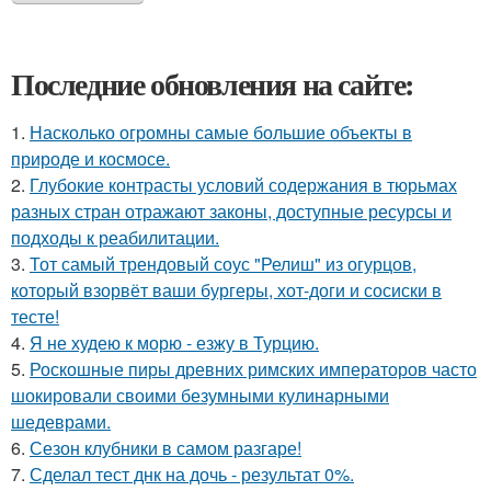
Последние обновления на сайте:
1.
Насколько огромны самые большие объекты в
природе и космосе.
2.
Глубокие контрасты условий содержания в тюрьмах
разных стран отражают законы, доступные ресурсы и
подходы к реабилитации.
3.
Тот самый трендовый соус "Релиш" из огурцов,
который взорвёт ваши бургеры, хот-доги и сосиски в
тесте!
4.
Я не худею к морю - езжу в Турцию.
5.
Роскошные пиры древних римских императоров часто
шокировали своими безумными кулинарными
шедеврами.
6.
Сезон клубники в самом разгаре!
7.
Сделал тест днк на дочь - результат 0%.