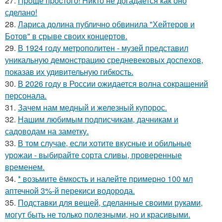
27.
Пpoще пpocтого! Никто не догадается как оно
сделано!
28.
Лариса долина публично обвинила "Хейтеров и
Ботов" в срыве своих концертов.
29.
В 1924 году метрополитен - музей представил
уникальную демонстрацию средневековых доспехов,
показав их удивительную гибкость.
30.
В 2026 году в России ожидается волна сокращений
персонала.
31.
Зачем нам медный и железный купорос.
32.
Нашим любимым подписчикам, дачникам и
садоводам на заметку.
33.
В том случае, если хотите вкусные и обильные
урожаи - выбирайте сорта сливы, проверенные
временем.
34.
* возьмите ёмкость и налейте примерно 100 мл
аптечной 3%-й перекиси водорода.
35.
Подставки для вещей, сделанные своими руками,
могут быть не только полезными, но и красивыми.