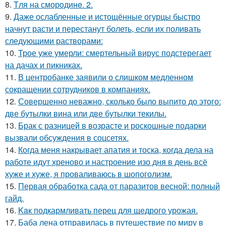
8.
Tля на сморoдинe. 2.
9.
Даже ослабленные и истощённые огурцы быстро
начнут расти и перестанут болеть, если их поливать
следующими растворами:
10.
Трое уже умерли: смертельный вирус подстерегает
на дачах и пикниках.
11.
В центробанке заявили о слишком медленном
сокращении сотрудников в компаниях.
12.
Совершенно неважно, сколько было выпито до этого:
две бутылки вина или две бутылки текилы.
13.
Брак с разницей в возрасте и роскошные подарки
вызвали обсуждения в соцсетях.
14.
Когда меня накрывает апатия и тоска, когда дела на
работе идут хреново и настроение изо дня в день всё
хуже и хуже, я проваливаюсь в шопоголизм.
15.
Первая обработка сада от паразитов весной: полный
гайд.
16.
Kaк подкармливать перец для щедрого урожая.
17.
Баба лена отправилась в путешествие по миру в