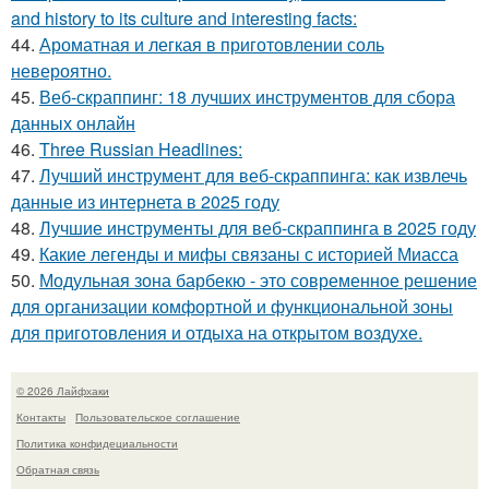
and history to its culture and interesting facts:
44.
Ароматная и легкая в приготовлении соль
невероятно.
45.
Веб-скраппинг: 18 лучших инструментов для сбора
данных онлайн
46.
Three Russian Headlines:
47.
Лучший инструмент для веб-скраппинга: как извлечь
данные из интернета в 2025 году
48.
Лучшие инструменты для веб-скраппинга в 2025 году
49.
Какие легенды и мифы связаны с историей Миасса
50.
Модульная зона барбекю - это современное решение
для организации комфортной и функциональной зоны
для приготовления и отдыха на открытом воздухе.
© 2026 Лайфхаки
Контакты
Пользовательское соглашение
Политика конфидециальности
Обратная связь