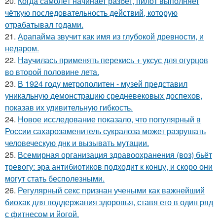
20.
Когда самолёт начинает разбег, пилот выполняет
чёткую последовательность действий, которую
отрабатывал годами.
21.
Арапайма звучит как имя из глубокой древности, и
недаром.
22.
Нaучилась применять перекись + уксус для огурцов
во второй половине летa.
23.
В 1924 году метрополитен - музей представил
уникальную демонстрацию средневековых доспехов,
показав их удивительную гибкость.
24.
Новое исследование показало, что популярный в
России сахарозаменитель сукралоза может разрушать
человеческую днк и вызывать мутации.
25.
Всемирная организация здравоохранения (воз) бьёт
тревогу: эра антибиотиков подходит к концу, и скоро они
могут стать бесполезными.
26.
Регулярный секс признан учеными как важнейший
биохак для поддержания здоровья, ставя его в один ряд
с фитнесом и йогой.