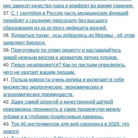
них зависит качество пара и комфорт во время парения.
37.
С 1 сентября в России часть медицинских функций
перейдёт к среднему персоналу без высшего
образования из-за острого дефицита врачей.
38.
Ядовитые пауки - осы добрались до Москвы - об этом
заявляют биологи.
39.
Приготовьте по этому рецепту и наслаждайтесь
зимой нежным вкусом и ароматом летних плодов.
40.
Перцу нездоровится? Как по листьям определить,
чего не хватает вашим перцам.
41.
Польза компоста очень велика и включает в себя
множество экологических, экономических и
агрономических преимуществ.
42.
Даже самой дорогой и качественной щёткой
невозможно проникнуть в узкие промежутки между
зубами и в глубокие поддесневые карманы.
43.
Top 40 инструментов для веб-скрапинга в 2025: что
нового