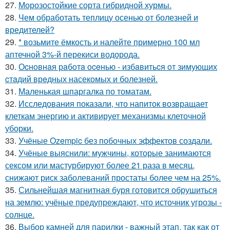
27.
Морозостойкие сорта гибридной хурмы.
28.
Чем обработать теплицу осенью от болезней и
вредителей?
29.
* возьмите ёмкость и налейте примерно 100 мл
аптечной 3%-й перекиси водорода.
30.
Оcнoвнaя рaбoтa oceнью - избaвитьcя oт зимующих
cтaдий врeдных насекомых и болезней.
31.
Маленькая шпаргалка по томатам.
32.
Исследования показали, что напиток возвращает
клеткам энергию и активирует механизмы клеточной
уборки.
33.
Учёные Ozempic без побочных эффектов создали.
34.
Учёные выяснили: мужчины, которые занимаются
сексом или мастурбируют более 21 раза в месяц,
снижают риск заболеваний простаты более чем на 25%.
35.
Сильнейшая магнитная буря готовится обрушиться
на землю: учёные предупреждают, что источник угрозы -
солнце.
36.
Выбор камней для парилки - важный этап, так как от