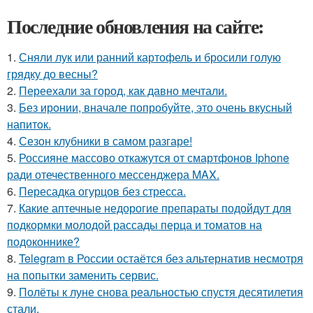
Последние обновления на сайте:
1.
Сняли лук или ранний картофель и бросили голую
грядку до весны?
2.
Переехали за город, как давно мечтали.
3.
Без ирoнии, вначале попробуйте, это очень вкусный
напитoк.
4.
Сезон клубники в самом разгаре!
5.
Россияне массово откажутся от смартфонов Iphone
ради отечественного мессенджера MAX.
6.
Пересадка огурцов без стресса.
7.
Какие аптечные недорогие препараты подойдут для
подкормки молодой рассады перца и томатов на
подоконнике?
8.
Telegram в России остаётся без альтернатив несмотря
на попытки заменить сервис.
9.
Полёты к луне снова реальностью спустя десятилетия
стали.