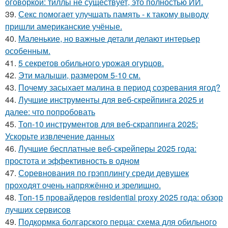
оговоркой: тиллы не существует, это полностью ИИ.
39.
Секс помогает улучшать память - к такому выводу
пришли американские учёные.
40.
Маленькие, но важные детали делают интерьер
особенным.
41.
5 секретов обильного урожая огурцов.
42.
Эти малыши, размером 5-10 см.
43.
Почему засыхает малина в период созревания ягод?
44.
Лучшие инструменты для веб-скрейпинга 2025 и
далее: что попробовать
45.
Топ-10 инструментов для веб-скраппинга 2025:
Ускорьте извлечение данных
46.
Лучшие бесплатные веб-скрейперы 2025 года:
простота и эффективность в одном
47.
Соревнования по грэпплингу среди девушек
проходят очень напряжённо и зрелищно.
48.
Топ-15 провайдеров residential proxy 2025 года: обзор
лучших сервисов
49.
Подкормка болгарского перца: схема для обильного