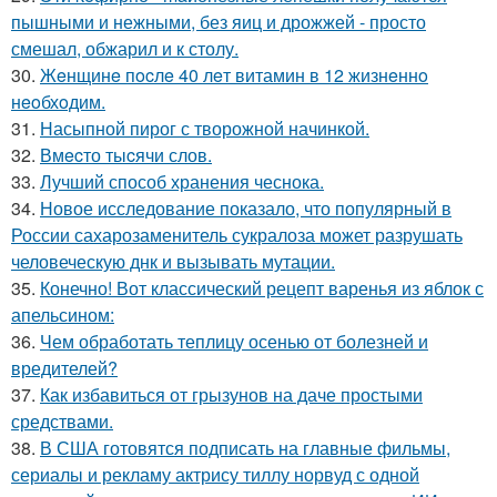
пышными и нежными, без яиц и дрожжей - просто
смешал, обжарил и к столу.
30.
Жeнщинe пocлe 40 лeт витамин в 12 жизнeннo
нeoбхoдим.
31.
Насыпной пирог с творожной начинкой.
32.
Вмecто тыcячи слов.
33.
Лучший способ хранения чеснока.
34.
Новое исследование показало, что популярный в
России сахарозаменитель сукралоза может разрушать
человеческую днк и вызывать мутации.
35.
Конечно! Вот классический рецепт варенья из яблок с
апельсином:
36.
Чем обработать теплицу осенью от болезней и
вредителей?
37.
Как избавиться от грызунов на даче простыми
средствами.
38.
В США готовятся подписать на главные фильмы,
сериалы и рекламу актрису тиллу норвуд с одной