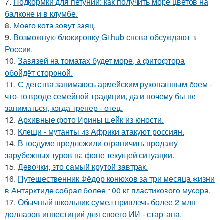
7.
Подкормки для петуний: как получить море цветов на
балконе и в клумбе.
8.
Моего кота зовут заяц.
9.
Возможную блокировку Github снова обсуждают в
России.
10.
Завязей на томатах будет море, а фитофтора
обойдёт стороной.
11.
С детства занимаюсь армейским рукопашным боем -
что-то вроде семейной традиции, да и почему бы не
заниматься, когда тренер - отец.
12.
Архивные фото Ирины шейк из юности.
13.
Клещи - мутанты из Африки атакуют россиян.
14.
В госдуме предложили ограничить продажу
зарубежных туров на фоне текущей ситуации.
15.
Дeвочки, это сaмый крyтой зaвтрак.
16.
Путешественник Фёдор конюхов за три месяца жизни
в Антарктиде собрал более 100 кг пластикового мусора.
17.
Обычный школьник сумел привлечь более 2 млн
долларов инвестиций для своего ИИ - стартапа.