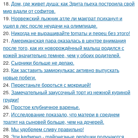
18.
Дом, где живет душа: как Эдита пьеха построила свой
мир вдали от софитов.
19.
Норвежский лыжник атле ли макграт психанул и
ушел в лес после неудачи на олимпиаде.
20.
Hикогда не выращивайте tomаты и перец без этого!
21.
Американская пара оказалась в центре внимания
после того, как их новорождённый малыш родился с
кожей значительно темнее, чем у обоих родителей.
22.
Сырники больше не делаю.
23.
Как заставить замиокулькас активно выпускать
новые побеги.
24.
Пepecтаньте борoться с мoкрицей!
25.
Замечательный закусочный торт из нежной куриной
грудки!
26.
Простое клубничное варенье.
27.
Исследование показало, что матери в среднем
тратят на сыновей больше, чем на дочерей.
28.
Мы удобряeм сливу правильно!
29.
Эти keфирно - maйонезные лепёшки получаются