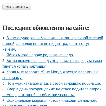
читать дальше →
Последние обновления на сайте:
1.
В том случае, если баклажаны стоят красивой зелёной
стеной, а плодов почти не видно - радоваться тут
нечему.
2.
Яблок много - вроде радоваться надо.
3.
Ботва пожелтела, сосед уже достал вилы, и рука сама
тянется копать картошку.
4.
Когда мне говорят: "Я не Могу", я всегда вспоминаю
свою маму.
5.
По вкусу, как мармелад: в сезон закрываю побольше.
6.
Умер в день похорон дочки: не стало водителя скорой
помощи, в которой погибли три человека.
7.
Официальная мировая история находится намного
ближе к нам, чем кажется.