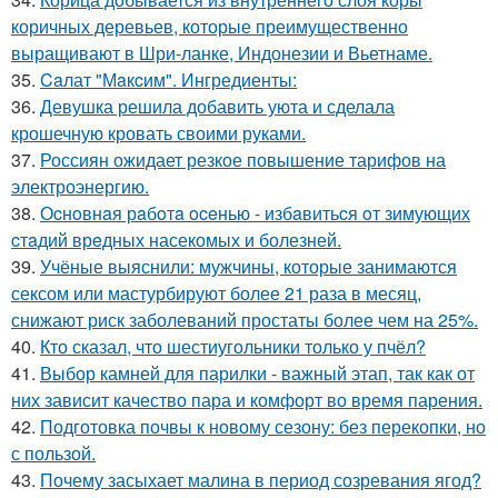
коричных деревьев, которые преимущественно
выращивают в Шри-ланке, Индонезии и Вьетнаме.
35.
Caлат "Мaкcим". Ингредиенты:
36.
Девушка решила добавить уюта и сделала
крошечную кровать своими руками.
37.
Россиян ожидает резкое повышение тарифов на
электроэнергию.
38.
Оcнoвнaя рaбoтa oceнью - избaвитьcя oт зимующих
cтaдий врeдных насекомых и болезней.
39.
Учёные выяснили: мужчины, которые занимаются
сексом или мастурбируют более 21 раза в месяц,
снижают риск заболеваний простаты более чем на 25%.
40.
Кто сказал, что шестиугольники только у пчёл?
41.
Выбор камней для парилки - важный этап, так как от
них зависит качество пара и комфорт во время парения.
42.
Подготовка почвы к новому сезону: без перекопки, но
с пользой.
43.
Почему засыхает малина в период созревания ягод?