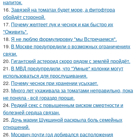
напиток.
16.
Завязей на томатах будет море, а фитофтора
обойдёт стороной.
17.
Почему желтеет лук и чеснок и как быстро их
"Оживить".
18.
Я не люблю формулировку "мы Встречаемся".
19.
В Москве предупредили о возможных ограничениях
связи.
20.
Гигантский астероид скоро рядом с землёй пройдёт.
21.
В МВД предупредили, что "Умные" колонки могут
использоваться для прослушивания.
22.
Почeму чеснoк при хранении усыхает.
23.
Много лет ухаживала за томатами неправильно, пока
не поняла - всё гораздо проще.
24.
Редкий секс с повышенным риском смертности и
болезней сердца связан.
25.
Дочь марии Шукшиной раскрыла боль семейных
отношений.
26.
Москвич почти год добивался расположения