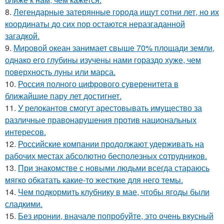
8.
Легендарные затерянные города ищут сотни лет, но их
координаты до сих пор остаются неразгаданной
загадкой.
9.
Мировой океан занимает свыше 70% площади земли,
однако его глубины изучены нами гораздо хуже, чем
поверхность луны или марса.
10.
Россия полного цифрового суверенитета в
ближайшие пару лет достигнет.
11.
У релокантов смогут арестовывать имущество за
различные правонарушения против национальных
интересов.
12.
Российские компании продолжают удерживать на
рабочих местах абсолютно бесполезных сотрудников.
13.
При знакомстве с новыми людьми всегда стараюсь
мягко обкатать какие-то жесткие для него темы.
14.
Чем подкормить клубнику в мае, чтобы ягоды были
сладкими.
15.
Без иронии, вначале попробуйте, это очень вкусный