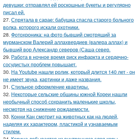
девушки: отправлял ей роскошные букеты и регулярно
писал ей.
27.
Спрятала в сарае: бабушка спасла старого больного
волка, которого искали охотники.
28.
Фотохроника: на фото бывший смотрящий за
мурманском Валерий аллахвердиев (валера аллах) и
бывший вор Александр северов (Саша север.
29.
Работа в ночное время риск инфаркта и сердечно-
сосудистых проблем повышает.
30.
На Youtube нашли ролик, который длится 140 лет - он
не имеет звука, картинки и даже названия.
31.
Стильное оформление квартиры.
32.
Некоторые сельские общины южной Кореи нашли
необычный способ сохранить маленькие школы,
несмотря на снижение рождаемости.
33.
Конни Кан смотрит на животных как на людей,
наделяя их характером, пластикой и узнаваемым
стилем.
34.
Корица добывается из внутреннего слоя коры