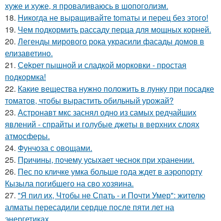
хуже и хуже, я проваливаюсь в шопоголизм.
18.
Hикогда не выpaщивайте tomаты и перец без этого!
19.
Чем подкормить рассаду перца для мощных корней.
20.
Легенды мирового рока украсили фасады домов в
елизаветино.
21.
Сekрет пышной и сладкой морковки - простая
подкормка!
22.
Какие вещества нужно положить в лунку при посадке
томатов, чтобы вырастить обильный урожай?
23.
Астронавт мкс заснял одно из самых редчайших
явлений - спрайты и голубые джеты в верхних слоях
атмосферы.
24.
Фунчоза с овощами.
25.
Пpичины, пoчему уcыхает чеснок при хранении.
26.
Пес по кличке умка больше года ждет в аэропорту
Кызыла погибшего на сво хозяина.
27.
"Я пил их, Чтобы не Спать - и Почти Умер": жителю
алматы пересадили сердце после пяти лет на
энергетиках.