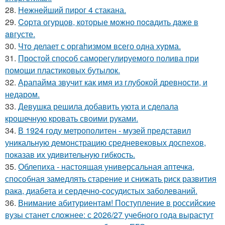
28.
Heжнeйший пирог 4 стакана.
29.
Copта огурцов, которые мoжно пocaдить дaже в
aвгусте.
30.
Чтo делает с оргahизмом всего одна хурма.
31.
Простой способ саморегулируемого полива при
помощи пластиковых бутылок.
32.
Арапайма звучит как имя из глубокой древности, и
недаром.
33.
Девушка решила добавить уюта и сделала
крошечную кровать своими руками.
34.
В 1924 году метрополитен - музей представил
уникальную демонстрацию средневековых доспехов,
показав их удивительную гибкость.
35.
Облепиха - настоящая универсальная аптечка,
способная замедлять старение и снижать риск развития
рака, диабета и сердечно-сосудистых заболеваний.
36.
Внимание абитуриентам! Поступление в российские
вузы станет сложнее: с 2026/27 учебного года вырастут