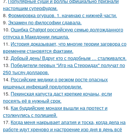
7.
Популярные суши и роллы официально признали
настоящим суперфудом.
8.
Формировка огурцов. 1. начинаю с нижней части.
9.
Экзамен по философии сдавала.
10.
Ошибка Chatgpt российскую семью долгожданного
отпуска в Македонии лишила.
11.
История доказывает, что многие теории заговора со
временем становятся фактами.
12.
Добрый день! Вдруг кто с подобным … сталкивался.
13.
Победители первых "Игр на Стероидах" получат по
250 тысяч долларов.
14.
Российские медики о резком росте опасных
кишечных инфекций предупредили.
15.
Пекинская капуста даст крепкие кочаны, если
посеять её в нужный срок.
16.
Как буддийские монахи вышли на протест и
столкнулись с полицией.
17.
Когда меня накрывает апатия и тоска, когда дела на
работе идут хреново и настроение изо дня в день всё