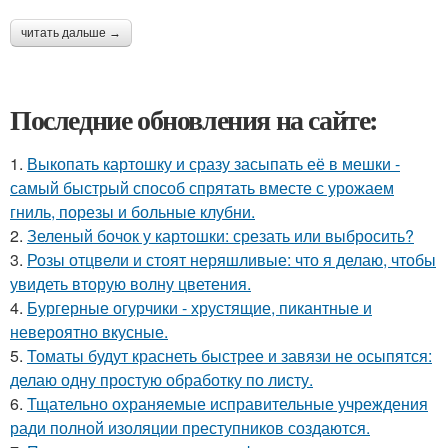
читать дальше →
Последние обновления на сайте:
1.
Выкопать картошку и сразу засыпать её в мешки -
самый быстрый способ спрятать вместе с урожаем
гниль, порезы и больные клубни.
2.
Зеленый бочок у картошки: срезать или выбросить?
3.
Розы отцвели и стоят неряшливые: что я делаю, чтобы
увидеть вторую волну цветения.
4.
Бургерные огурчики - хрустящие, пикантные и
невероятно вкусные.
5.
Томаты будут краснеть быстрее и завязи не осыпятся:
делаю одну простую обработку по листу.
6.
Тщательно охраняемые исправительные учреждения
ради полной изоляции преступников создаются.