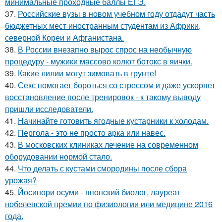
минимальные проходные баллы ЕГЭ.
37.
Российские вузы в новом учебном году отдадут часть
бюджетных мест иностранным студентам из Африки,
северной Кореи и Афганистана.
38.
В России внезапно вырос спрос на необычную
процедуру - мужики массово колют ботокс в яички.
39.
Какие лилии могут зимовать в грунте!
40.
Секс помогает бороться со стрессом и даже ускоряет
восстановление после тренировок - к такому выводу
пришли исследователи.
41.
Начинайте готовить ягодные кустарники к холодам.
42.
Пергола - это не просто арка или навес.
43.
В московских клиниках лечение на современном
оборудовании нормой стало.
44.
Что делать с кустами смородины после сбора
урожая?
45.
Йосинори осуми - японский биолог, лауреат
нобелевской премии по физиологии или медицине 2016
года.