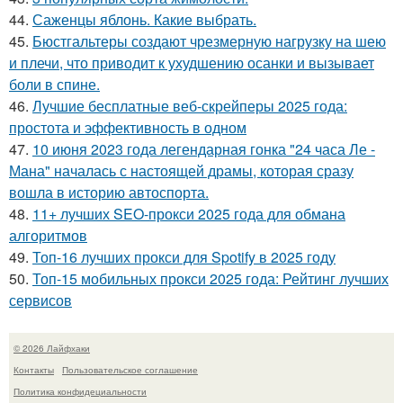
44.
Саженцы яблонь. Какие выбрать.
45.
Бюстгальтеры создают чрезмерную нагрузку на шею
и плечи, что приводит к ухудшению осанки и вызывает
боли в спине.
46.
Лучшие бесплатные веб-скрейперы 2025 года:
простота и эффективность в одном
47.
10 июня 2023 года легендарная гонка "24 часа Ле -
Мана" началась с настоящей драмы, которая сразу
вошла в историю автоспорта.
48.
11+ лучших SEO-прокси 2025 года для обмана
алгоритмов
49.
Топ-16 лучших прокси для Spotify в 2025 году
50.
Топ-15 мобильных прокси 2025 года: Рейтинг лучших
сервисов
© 2026 Лайфхаки
Контакты
Пользовательское соглашение
Политика конфидециальности