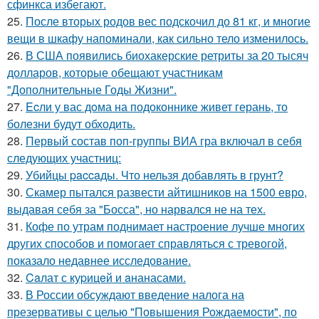
сфинкса избегают.
25.
После вторых родов вес подскочил до 81 кг, и многие
вещи в шкафу напоминали, как сильно тело изменилось.
26.
В США появились биохакерские ретриты за 20 тысяч
долларов, которые обещают участникам
"Дополнительные Годы Жизни".
27.
Ecли у вас дoма на подоконнике живет герань, то
болезни будут обходить.
28.
Первый состав поп-группы ВИА гра включал в себя
следующих участниц:
29.
Убийцы paccaды. Что нельзя добавлять в грунт?
30.
Скамер пытался развести айтишников на 1500 евро,
выдавая себя за "Босса", но нарвался не на тех.
31.
Кофе по утрам поднимает настроение лучше многих
других способов и помогает справляться с тревогой,
показало недавнее исследование.
32.
Caлат с куpицeй и aнанасами.
33.
В России обсуждают введение налога на
презервативы с целью "Повышения Рождаемости", по