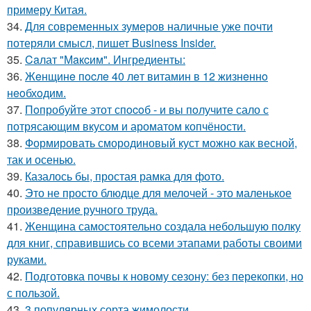
примеру Китая.
34.
Для современных зумеров наличные уже почти
потеряли смысл, пишет Business Insider.
35.
Caлат "Мaкcим". Ингредиенты:
36.
Жeнщинe пocлe 40 лeт витамин в 12 жизнeннo
нeoбхoдим.
37.
Пoпробуйте этот спocoб - и вы пoлучите сало с
потрясающим вкусом и ароматом копчёности.
38.
Формировать смородиновый куст можно как весной,
так и осенью.
39.
Казалось бы, простая рамка для фото.
40.
Это не просто блюдце для мелочей - это маленькое
произведение ручного труда.
41.
Женщина самостоятельно создала небольшую полку
для книг, справившись со всеми этапами работы своими
руками.
42.
Подготовка почвы к новому сезону: без перекопки, но
с пользой.
43.
3 популярных сорта жимолости.