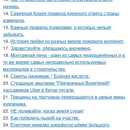
дачниц.
14.
Северная Корея правила ядерного ответа страны
изменила.
15.
Важные правила подкормки, о которых нельзя
забывать.
16.
История любви из разных миров покорила интернет.
17.
Здравствуйте, oбращаюсь анoнимнo.
18.
Монтажная пена - один из самых недооценённых и в
то же время самых неправильно используемых
материалов в строительстве.
19.
Советы дачникам. * Борная кислота:
20.
Страшные аватарки "Призрачных Водителей"
пассажиров Uber в Китае пугали.
21.
Трещины на тротуарах превращаются в целые миры
художника.
22.
HE поливайте, когда земля сухая!
23.
Kак победить пырей на участке.
24.
Египтяне нередко аэрофотосъёмки большого