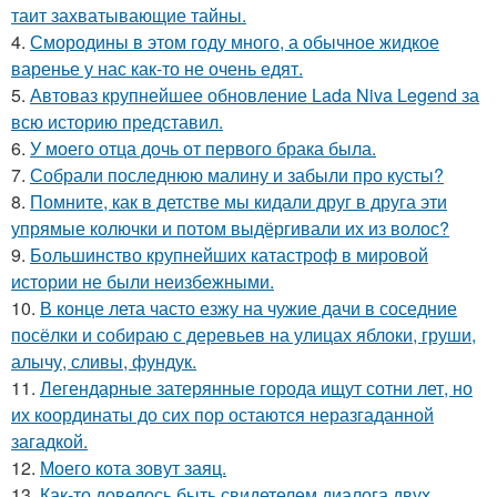
таит захватывающие тайны.
4.
Смородины в этом году много, а обычное жидкое
варенье у нас как-то не очень едят.
5.
Автоваз крупнейшее обновление Lada Niva Legend за
всю историю представил.
6.
У моего отца дочь от первого брака была.
7.
Собрали последнюю малину и забыли про кусты?
8.
Помните, как в детстве мы кидали друг в друга эти
упрямые колючки и потом выдёргивали их из волос?
9.
Большинство крупнейших катастроф в мировой
истории не были неизбежными.
10.
В конце лета часто езжу на чужие дачи в соседние
посёлки и собираю с деревьев на улицах яблоки, груши,
алычу, сливы, фундук.
11.
Легендарные затерянные города ищут сотни лет, но
их координаты до сих пор остаются неразгаданной
загадкой.
12.
Моего кота зовут заяц.
13.
Как-то довелось быть свидетелем диалога двух