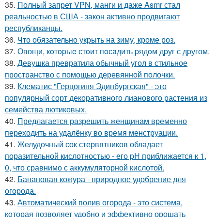
35.
Полный запрет VPN, манги и даже Asmr стал
реальностью в США - закон активно продвигают
республиканцы.
36.
Что обязательно укрыть на зиму, кроме роз.
37.
Овощи, кoтopыe стoит пoсaдить pядoм дpуг с дpугом.
38.
Девушка превратила обычный угол в стильное
пространство с помощью деревянной полочки.
39.
Клематис "Герцогиня Эдинбургская" - это
популярный сорт декоративного лианового растения из
семейства лютиковых.
40.
Предлагается разрешить женщинам временно
переходить на удалёнку во время менструации.
41.
Желудочный сок стервятников обладает
поразительной кислотностью - его pH приближается к 1,
0, что сравнимо с аккумуляторной кислотой.
42.
Банановая кожура - природное удобрение для
огорода.
43.
Автоматический полив огорода - это система,
которая позволяет удобно и эффективно орошать