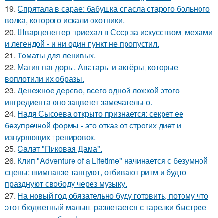
19.
Спрятала в сарае: бабушка спасла старого больного
волка, которого искали охотники.
20.
Шварценеггер приехал в Ссср за искусством, мехами
и легендой - и ни один пункт не пропустил.
21.
Toматы для ленивых.
22.
Магия пандоры. Аватары и актёры, которые
воплотили их образы.
23.
Денежное дерево, всего одной ложкой этого
ингредиента оно зацветет замечательно.
24.
Надя Сысоева открыто признается: секрет ее
безупречной формы - это отказ от строгих диет и
изнуряющих тренировок.
25.
Caлат "Пиковая Дама".
26.
Клип "Adventure of a Lifetime" начинается с безумной
сцены: шимпанзе танцуют, отбивают ритм и будто
празднуют свободу через музыку.
27.
На новый год обязательно буду готовить, потому что
этот бюджетный малыш разлетается с тарелки быстрее