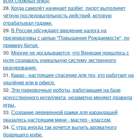
всех сложных блюд!
28.
Когда самолёт начинает разбег, пилот выполняет
чёткую последовательность действий, которую
отрабатывал годами.
29.
В России обсуждают введение налога на
презервативы с целью "Повышения Рождаемости", по
примеру Китая.
30.
Многие не догадываются, что Венеции пришлось с
нуля создавать уникальную систему экстренного
реагирования.
31.
Какао - настоящее спасение для тех, кто работает на
удалёнке или в офисе.
32.
Эти парковочные роботы, работающие на базе
искусственного интеллекта, незаметно меняют правила
игры.
33.
Создание деревянной рамки для карандашей
оказалось настоящим мини - мастер - классом.
34.
С утра иногда так хочется выпить ароматного
бодрящего кофе.