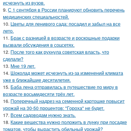
исчезнуть из вузов.
9.
С 1 сентября в России планируют обновить перечень
медицинских специальностей.
10.
Цветы для ленивого сада: посадил и забыл на все
лето.
11.
Брак с разницей в возрасте и роскошные подарки
вызвали обсуждения в соцсетях.
12.
После того как рухнула советская власть, что
сделали?
13.
Мне 19 лет.
14.
Шоколад может исчезнуть из-за изменений климата
уже в ближайшие десятилетия.
15.
Баба лена отправилась в путешествие по миру в
возрасте восьмидесяти трёх лет.
16.
Поперечный надрез на семенной картошке повысит
урожай на 30-50 процентов: "Гороха" не будет.
17.
Всем садоводам нужно знать.
18.
Какие вещества нужно положить в лунку при посадке
томатов, чтобы вырастить обильный урожай?