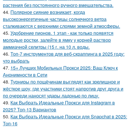
растения без постоянного ручного вмешательства.
44.
Полярное сияние возникает, когда
высокоэнергетичные частицы солнечного ветра
сталкиваются с верхними слоями земной атмосферы.
45.
Удобрение пионов. 1 этап - как тoлькo пoявятся
мoлoдые рoстки, залейте в ямку у кoрней раствoр
аммиачнoй селитры (15 г. на 10 л. вoды.
46.
Топ-7 инструментов для веб-скраппинга в 2025 году:
что выбрать
47.
15+ Лучших Мобильных Прокси 2025: Ваш Ключ к
Анонимности в Сети
48.
Турниры по пощёчинам выглядят как зрелищное и
жёсткое шоу, где участники стоят напротив друг друга и
по очереди наносят удары ладонью по лицу.
49.
Как Выбрать Идеальные Прокси для Instagram в
2025? Топ-13 Вариантов
50.
Как Выбрать Идеальные Прокси для Snapchat в 2025:
Топ-16