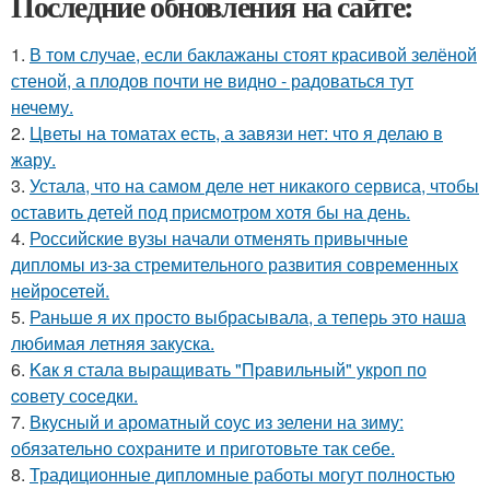
Последние обновления на сайте:
1.
В том случае, если баклажаны стоят красивой зелёной
стеной, а плодов почти не видно - радоваться тут
нечему.
2.
Цветы на томатах есть, а завязи нет: что я делаю в
жару.
3.
Устала, что на самом деле нет никакого сервиса, чтобы
оставить детей под присмотром хотя бы на день.
4.
Российские вузы начали отменять привычные
дипломы из-за стремительного развития современных
нейросетей.
5.
Раньше я их просто выбрасывала, а теперь это наша
любимая летняя закуска.
6.
Kaк я стала выращивать "Пpaвильный" укроп по
coвету сocедки.
7.
Вкусный и ароматный соус из зелени на зиму:
обязательно сохраните и приготовьте так себе.
8.
Традиционные дипломные работы могут полностью