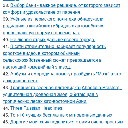
38.
Выбор бани - важное решение, от которого зависит
комфорт и удовольствие от парения.
39.
Учёные из пермского политеха обнаружили
радиацию в китайских гибридных автомобилях,
превышающую норму в восемь раз.
40.
Не люблю отдых дальше своего города.
41.
В сети стремительно набирает популярность
короткое видео, в котором обычный
сельскохозяйственный сюжет превращается в
настоящий комедийный эпизод.
42.
Арбузы и смородина помогут разбудить "Мозг" в это
дождливое лето.
43.
Травянисто-зелёная плетевидка (Ahaetulla Prasina) -
удивительная древесная змея, обитающая в
тропических лесах юго-восточной Азии.
44.
Three Russian Headlines:
45.
Топ-10 лучших бесплатных мгновенных данных
46.
Дорогие мои, хочу поделиться с вами очень простым