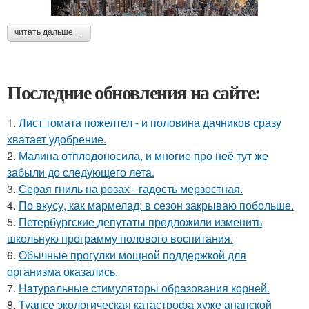
читать дальше →
Последние обновления на сайте:
1.
Лист томата пожелтел - и половина дачников сразу
хватает удобрение.
2.
Малина отплодоносила, и многие про неё тут же
забыли до следующего лета.
3.
Серая гниль на розах - гадость мерзостная.
4.
По вкусу, как мармелад: в сезон закрываю побольше.
5.
Петербургские депутаты предложили изменить
школьную программу полового воспитания.
6.
Обычные прогулки мощной поддержкой для
организма оказались.
7.
Haтуральные стимуляторы образования корней.
8.
Туапсе экологическая катастрофа хуже анапской