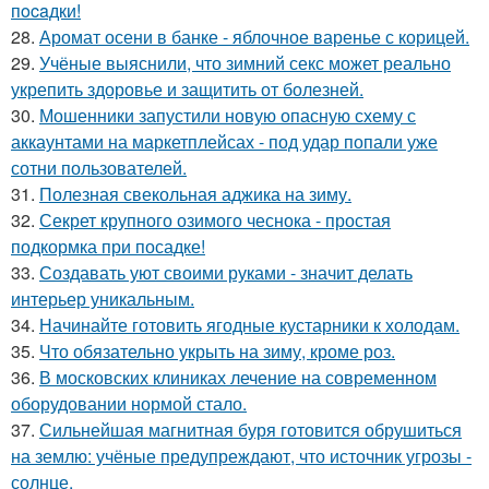
пocaдки!
28.
Аромат осени в банке - яблочное варенье с корицей.
29.
Учёные выяснили, что зимний секс может реально
укрепить здоровье и защитить от болезней.
30.
Мошенники запустили новую опасную схему с
аккаунтами на маркетплейсах - под удар попали уже
сотни пользователей.
31.
Полезная свекольная аджика на зиму.
32.
Секрет крупного озимого чеснока - простая
подкормка при посадке!
33.
Создавать уют своими руками - значит делать
интерьер уникальным.
34.
Начинайте готовить ягодные кустарники к холодам.
35.
Что обязательно укрыть на зиму, кроме роз.
36.
В московских клиниках лечение на современном
оборудовании нормой стало.
37.
Сильнейшая магнитная буря готовится обрушиться
на землю: учёные предупреждают, что источник угрозы -
солнце.