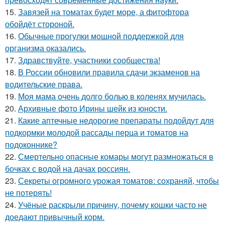
15.
Завязей на томатах будет море, а фитофтора
обойдёт стороной.
16.
Обычные прогулки мощной поддержкой для
организма оказались.
17.
Здравствуйте, участники сообщества!
18.
В России обновили правила сдачи экзаменов на
водительские права.
19.
Моя мама очень долго болью в коленях мучилась.
20.
Архивные фото Ирины шейк из юности.
21.
Какие аптечные недорогие препараты подойдут для
подкормки молодой рассады перца и томатов на
подоконнике?
22.
Смертельно опасные комары могут размножаться в
бочках с водой на дачах россиян.
23.
Секреты огромного урожая томатов: сохраняй, чтобы
не потерять!
24.
Учёные раскрыли причину, почему кошки часто не
доедают привычный корм.