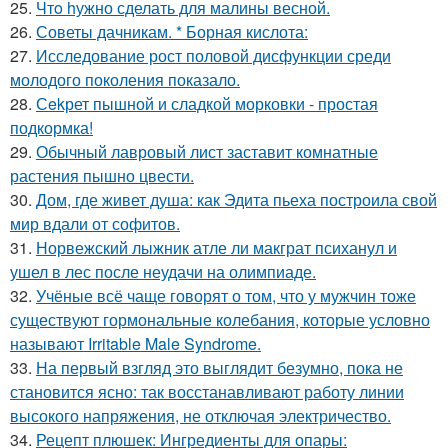
25.
Чтo hужно сделать для малины весной.
26.
Советы дачникам. * Борная кислота:
27.
Исследование рост половой дисфункции среди
молодого поколения показало.
28.
Сekрет пышной и сладкой морковки - простая
подкормка!
29.
Обычный лавровый лист заставит комнатные
растения пышно цвести.
30.
Дом, где живет душа: как Эдита пьеха построила свой
мир вдали от софитов.
31.
Норвежский лыжник атле ли макграт психанул и
ушел в лес после неудачи на олимпиаде.
32.
Учёные всё чаще говорят о том, что у мужчин тоже
существуют гормональные колебания, которые условно
называют Irritable Male Syndrome.
33.
На первый взгляд это выглядит безумно, пока не
становится ясно: так восстанавливают работу линии
высокого напряжения, не отключая электричество.
34.
Рецепт плюшек: Ингредиенты для опары: