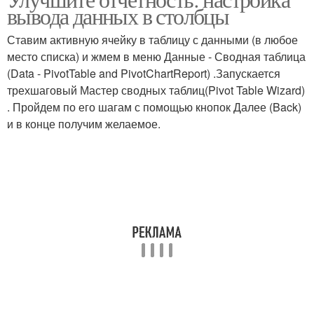
Операции со столбцами
вывода данных в столбцы
Ставим активную ячейку в таблицу с данными (в любое
место списка) и жмем в меню Данные - Сводная таблица
(Data - PivotTable and PivotChartReport) .Запускается
трехшаговый Мастер сводных таблиц(Pivot Table Wizard)
. Пройдем по его шагам с помощью кнопок Далее (Back)
и в конце получим желаемое.