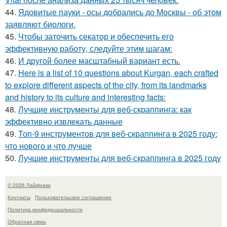
44.
Ядовитые пауки - осы добрались до Москвы - об этом
заявляют биологи.
45.
Чтобы заточить секатор и обеспечить его
эффективную работу, следуйте этим шагам:
46.
И другой более масштабный вариант есть.
47.
Here is a list of 10 questions about Kurgan, each crafted
to explore different aspects of the city, from its landmarks
and history to its culture and interesting facts:
48.
Лучшие инструменты для веб-скраппинга: как
эффективно извлекать данные
49.
Топ-9 инструментов для веб-скраппинга в 2025 году:
что нового и что лучше
50.
Лучшие инструменты для веб-скраппинга в 2025 году
© 2026 Лайфхаки
Контакты
Пользовательское соглашение
Политика конфидециальности
Обратная связь