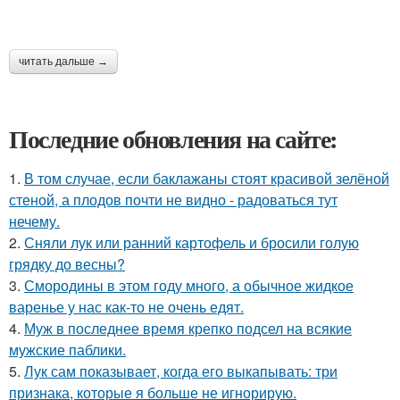
читать дальше →
Последние обновления на сайте:
1.
В том случае, если баклажаны стоят красивой зелёной
стеной, а плодов почти не видно - радоваться тут
нечему.
2.
Сняли лук или ранний картофель и бросили голую
грядку до весны?
3.
Смородины в этом году много, а обычное жидкое
варенье у нас как-то не очень едят.
4.
Муж в последнее время крепко подсел на всякие
мужские паблики.
5.
Лук сам показывает, когда его выкапывать: три
признака, которые я больше не игнорирую.