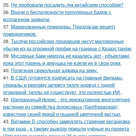
35.
Не пробовали посадить лук китайским способом?
36.
Врачи о бесполезности популярных бадов с
коллагеном заявили.
37.
Маринованные помидоры. Предлагаю рецепт
помидорчиков.
38.
Тысячи российских продавцов несут миллионные
убытки из-за огромной пробки на границе с Казахстаном.
39.
Мусорные баки никогда не казались арт - объектами,
пока этот парень и девушка не взяли их в свои руки.
40.
Полезная свекольная аджика на зиму.
41.
В США готовятся подписать на главные фильмы,
сериалы и рекламу актрису тиллу норвуд с одной
оговоркой: тиллы не существует, это полностью ИИ.
42.
Шиловидный флокс - это декоративное многолетнее
растение из семейства флоксовых (Saxifragaceae),
известное своей яркой и пышной цветочной кистью.
43.
Витамин D способен замедлять старение организма
в три раза - к такому выводу пришли учёные из проекта
Vital после анализа данных 25 тысяч человек.