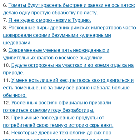
6.
Томаты будут краснеть быстрее и завязи не осыпятся:
делаю одну простую обработку по листу.
7.
Я не худею к морю - езжу в Турцию.
8.
Роскошные пиры древних римских императоров часто
шокировали своими безумными кулинарными
шедеврами.
9.
Современные ученые пять неожиданных и
удивительных фактов о космосе выделили.
10.
Будьте осторожны на участках и во время отдыха на
природе.
11.
У меня есть лишний вес, пытаюсь как-то двигаться и
есть поменьше, но за зиму всё равно набрала больше
обычного.
12.
Уволенных россиян официально призвали
готовиться к целому году безработицы.
13.
Привычные повседневные продукты от
потребителей свою темную историю скрывают.
14.
Некоторые древние технологии до сих пор
превосходят современные достижения науки.