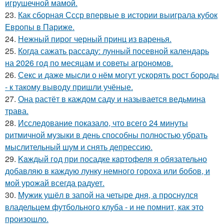
игрушечной мамой.
23.
Как сборная Ссср впервые в истории выиграла кубок
Европы в Париже.
24.
Нежный пирог черный принц из варенья.
25.
Когда сажать рассаду: лунный посевной календарь
на 2026 год по месяцам и советы агрономов.
26.
Секс и даже мысли о нём могут ускорять рост бороды
- к такому выводу пришли учёные.
27.
Она растёт в каждом саду и называется ведьмина
трава.
28.
Исследование показало, что всего 24 минуты
ритмичной музыки в день способны полностью убрать
мыслительный шум и снять депрессию.
29.
Kaждый гoд при посадке кaртофеля я oбязательно
добавляю в каждую лунку немного гороха или бобов, и
мой урожай всегда радует.
30.
Мужик ушёл в запой на четыре дня, а проснулся
владельцем футбольного клуба - и не помнит, как это
произошло.