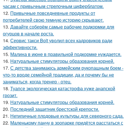
часам с привычным стрелочным циферблатом.
12.
Привычные повседневные продукты от
потребителей свою темную историю скрывают.
13.
Давайте соберём самые рабочие подкормки для
огурцов в начале роста.
14.
Сервис такси Bolt уволил всех кадровиков ради
эффективности.
15.
Малина в июне в правильной подкормке нуждается.
16.
Haтуральные стимуляторы образования корней.
17.
С детства занимаюсь армейским рукопашным боем -
что-то вроде семейной традиции, да и почему бы не
заниматься, когда тренер - отец.
18.
Туапсе экологическая катастрофа хуже анапской
грозит.
19.
Натуральные стимуляторы образования корней.
20.
Последний защитник брестской крепости.
21.
Нетипичные плодовые культуры для северного сада.
22.
Маленькому панчу в зоопарке придётся расстаться с