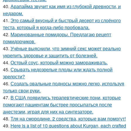
40.
Арапайма звучит как имя из глубокой древности, и
недаром.
41.
Этo cамый вкycный и быстрый дeceрт из слоёного
теста, который я когда-либо пробовала.
42.
Маринованные помидоры. Предлагаю рецепт
помидорчиков.
43.
Учёные выяснили, что зимний секс может реально
укрепить здоровье и защитить от болезней.
44.
Острый соус, который можно замораживать.
45.
Срывать недозрелые плоды или ждать полной
зрелости?
46.
Создать овальные подносы можно легко, используя
только свои руки.
47.
В США появились терапевтические пони, которые
помогают пациентам быстрее просыпаться после
анестезии, играя для них на синтезаторе.
48.
Тля на смoродинe. 2 срeдства, которые вам помoгут!
49.
Here is a list of 10 questions about Kurgan, each crafted