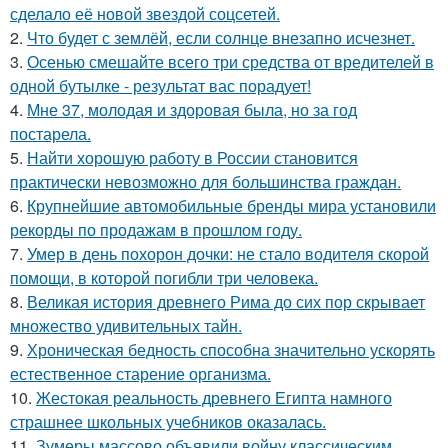
сделало её новой звездой соцсетей.
2.
Что будет с землёй, если солнце внезапно исчезнет.
3.
Осенью смешайте всего три средства от вредителей в
одной бутылке - результат вас порадует!
4.
Мне 37, молодая и здоровая была, но за год
постарела.
5.
Найти хорошую работу в России становится
практически невозможно для большинства граждан.
6.
Крупнейшие автомобильные бренды мира установили
рекорды по продажам в прошлом году.
7.
Умер в день похорон дочки: не стало водителя скорой
помощи, в которой погибли три человека.
8.
Великая история древнего Рима до сих пор скрывает
множество удивительных тайн.
9.
Хроническая бедность способна значительно ускорять
естественное старение организма.
10.
Жестокая реальность древнего Египта намного
страшнее школьных учебников оказалась.
11.
Зумеры массово объявили войну классическим