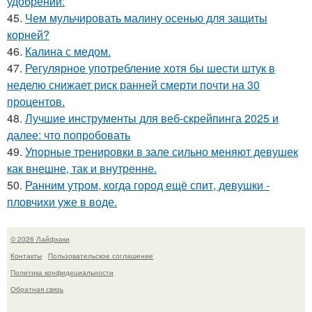
удобрений:
45.
Чем мульчировать малину осенью для защиты
корней?
46.
Калина с медом.
47.
Регулярное употребление хотя бы шести штук в
неделю снижает риск ранней смерти почти на 30
процентов.
48.
Лучшие инструменты для веб-скрейпинга 2025 и
далее: что попробовать
49.
Упорные тренировки в зале сильно меняют девушек
как внешне, так и внутренне.
50.
Ранним утром, когда город ещё спит, девушки -
пловчихи уже в воде.
© 2026 Лайфхаки
Контакты
Пользовательское соглашение
Политика конфидециальности
Обратная связь