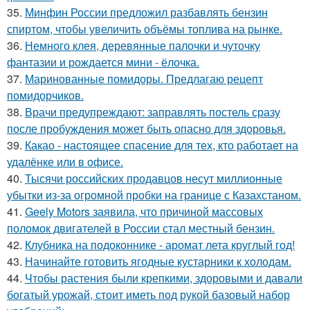
35.
Минфин России предложил разбавлять бензин
спиртом, чтобы увеличить объёмы топлива на рынке.
36.
Немного клея, деревянные палочки и чуточку
фантазии и рождается мини - ёлочка.
37.
Маринованные помидоры. Предлагаю рецепт
помидорчиков.
38.
Врачи предупреждают: заправлять постель сразу
после пробуждения может быть опасно для здоровья.
39.
Какао - настоящее спасение для тех, кто работает на
удалёнке или в офисе.
40.
Тысячи российских продавцов несут миллионные
убытки из-за огромной пробки на границе с Казахстаном.
41.
Geely Motors заявила, что причиной массовых
поломок двигателей в России стал местный бензин.
42.
Клубника на подоконнике - аромат лета круглый год!
43.
Начинайте готовить ягодные кустарники к холодам.
44.
Чтобы растения были крепкими, здоровыми и давали
богатый урожай, стоит иметь под рукой базовый набор