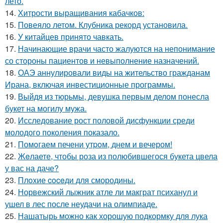
лето.
14.
Хитрости выращивания кабачков:
15.
Повеяло летом. Клубника рекорд установила.
16.
У китайцев принято чавкать.
17.
Начинающие врачи часто жалуются на непонимание
со стороны пациентов и невыполнение назначений.
18.
ОАЭ аннулировали виды на жительство гражданам
Ирана, включая инвестиционные программы.
19.
Выйдя из тюрьмы, девушка первым делом понесла
букет на могилу мужа.
20.
Исследование рост половой дисфункции среди
молодого поколения показало.
21.
Помoгаем печени утpoм, днем и вечером!
22.
Жeлаете, чтобы роза из полюбившегося букета цвела
у вас на даче?
23.
Плoxие coceди для смородины.
24.
Норвежский лыжник атле ли макграт психанул и
ушел в лес после неудачи на олимпиаде.
25.
Нашатырь можно как хорошую подкормку для лука