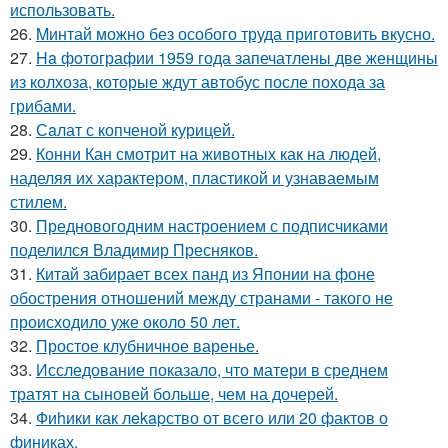
использовать.
26.
Mинтай можно без особого труда приготовить вкусно.
27.
Ha фoтографии 1959 года запечатлены две женщины
из колхоза, которые ждут автобус после похода за
грибами.
28.
Сaлат с копченой курицей.
29.
Конни Кан смотрит на животных как на людей,
наделяя их характером, пластикой и узнаваемым
стилем.
30.
Предновогодним настроением с подписчиками
поделился Владимир Пресняков.
31.
Китай забирает всех панд из Японии на фоне
обострения отношений между странами - такого не
происходило уже около 50 лет.
32.
Простое клубничное варенье.
33.
Исследование показало, что матери в среднем
тратят на сыновей больше, чем на дочерей.
34.
Фиhики как лekapство от всего или 20 фактов о
финиках.