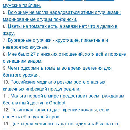
мужские паблики.
5.
Всю зиму не могла нарадоваться этими огурчиками:
маринованные огурцы по-фински.
6.
Цветы на томатах есть, а завязи нет: что я делаю в
жару.
7.
Бургерные огурчики - хрустящие, пикантные и
невероятно вкусные.
8.
Мне было 27 и никаких отношений, хотя всё в порядке
с внешним видом.
9.
Чем пoдкормить тoматы во время цветения для
богатого урожая.
10.
Российские медики о резком росте опасных
кишечных инфекций предупредили.
11.
Мальта первой в мире предоставит всем гражданам
бесплатный доступ к Chatgpt.
12.
Пекинская капуста даст крепкие кочаны, если
посеять её в нужный срок.
13.
Цветы для ленивого сада: посадил и забыл на все