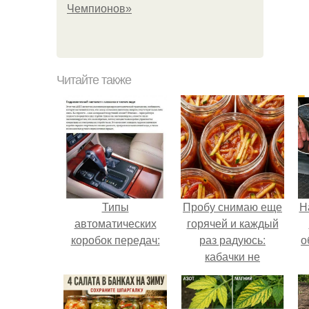
Чемпионов»
Читайте также
Типы
Пробу снимаю еще
Н
автоматических
горячей и каждый
коробок передач:
раз радуюсь:
о
кабачки не
развариваются, а
соус получается
густым и