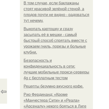
В том случае, если баклажаны
стоят красивой зелёной стеной, а
плодов почти не видно - радоваться
тут нечему.
Выкопать картошку и сразу
засыпать её в мешки - самый
быстрый способ спрятать вместе с
урожаем гниль, порезы и больные
клубни.
Безопасность и
конфиденциальность в сети:
лучшие мобильные прокси-серверы
4g с бесплатным тестом
Рецепты безумно вкусного кофе.
⇦
Рио Фердинанд: «Кроме
«Манчестера Сити» и «Реала»
«Арсеналу» некого бояться в Лиге