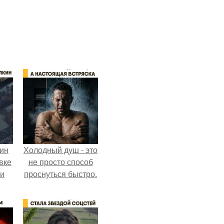
кин
Холодный душ - это
вке
не просто способ
ии
проснуться быстро.