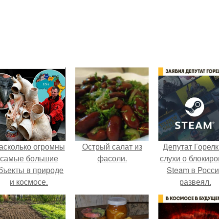
асколько огромны
Острый салат из
Депутат Горел
самые большие
фасоли.
слухи о блокиро
бъекты в природе
Steam в Росс
и космосе.
развеял.