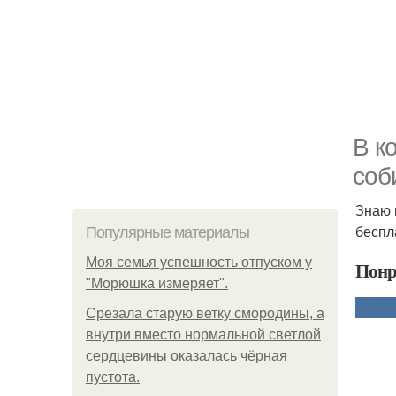
В к
соб
Знаю 
беспл
Популярные материалы
Моя семья успешность отпуском у
Понр
"Морюшка измеряет".
Срезала старую ветку смородины, а
внутри вместо нормальной светлой
сердцевины оказалась чёрная
пустота.