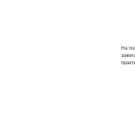
На то
зажиг
практ