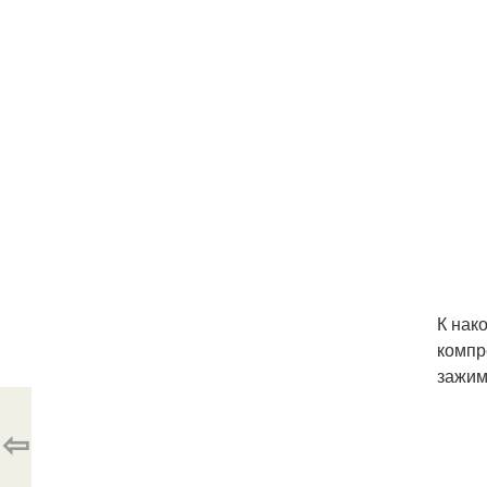
К нак
компр
зажим
⇦