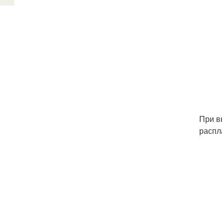
При в
распл