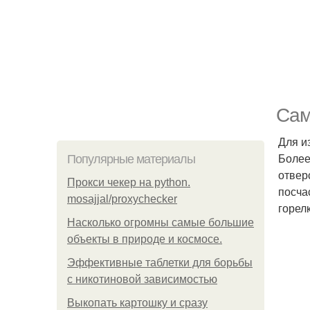
Сам
Для и
Более
Популярные материалы
отвер
Прокси чекер на python.
посча
mosajjal/proxychecker
горел
Насколько огромны самые большие
объекты в природе и космосе.
Эффективные таблетки для борьбы
с никотиновой зависимостью
Выкопать картошку и сразу