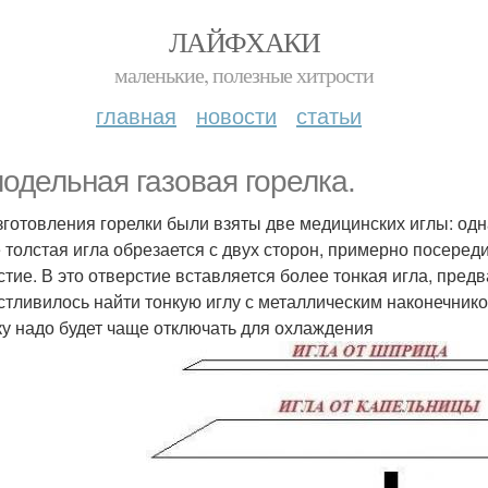
ЛАЙФХАКИ
маленькие, полезные хитрости
главная
новости
статьи
одельная газовая горелка.
зготовления горелки были взяты две медицинских иглы: одна
 толстая игла обрезается с двух сторон, примерно посеред
стие. В это отверстие вставляется более тонкая игла, пред
стливилось найти тонкую иглу с металлическим наконечнико
ку надо будет чаще отключать для охлаждения