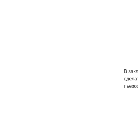
В зак
сдела
пьезо