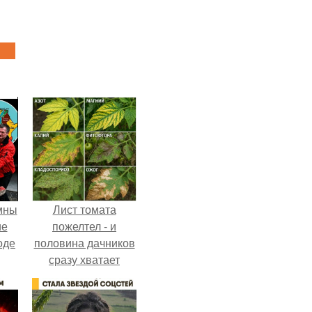
мны
Лист томата
ие
пожелтел - и
оде
половина дачников
сразу хватает
удобрение.