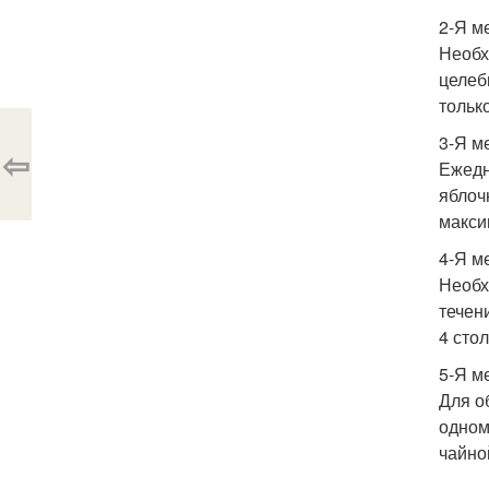
2-Я м
Необх
целеб
тольк
3-Я м
⇦
Ежедн
яблоч
макси
4-Я м
Необх
течен
4 сто
5-Я м
Для о
одном
чайно