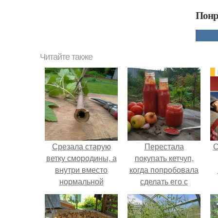
Понр
Читайте также
Срезала старую
Перестала
С
ветку смородины, а
покупать кетчуп,
внутри вместо
когда попробовала
нормальной
сделать его с
светлой
яблоками.
сердцевины
оказалась чёрная