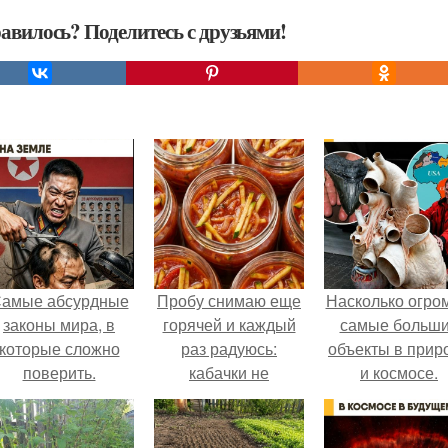
авилось? Поделитесь с друзьями!
амые абсурдные
Пробу снимаю еще
Насколько огро
законы мира, в
горячей и каждый
самые больш
которые сложно
раз радуюсь:
объекты в прир
поверить.
кабачки не
и космосе.
развариваются, а
соус получается
густым и