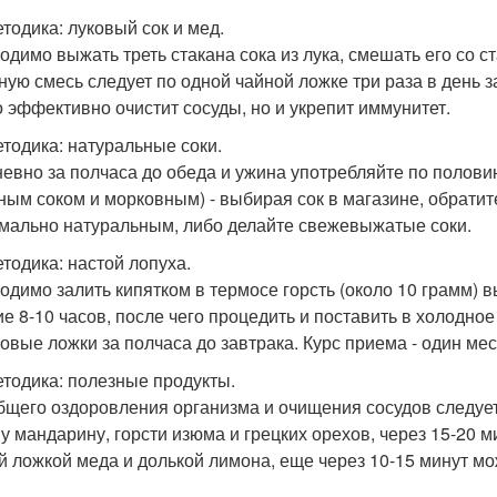
етодика: луковый сок и мед.
одимо выжать треть стакана сока из лука, смешать его со с
ную смесь следует по одной чайной ложке три раза в день 
о эффективно очистит сосуды, но и укрепит иммунитет.
етодика: натуральные соки.
евно за полчаса до обеда и ужина употребляйте по половин
ным соком и морковным) - выбирая сок в магазине, обратите
мально натуральным, либо делайте свежевыжатые соки.
етодика: настой лопуха.
одимо залить кипятком в термосе горсть (около 10 грамм) 
ие 8-10 часов, после чего процедить и поставить в холодно
ловые ложки за полчаса до завтрака. Курс приема - один мес
етодика: полезные продукты.
бщего оздоровления организма и очищения сосудов следует
у мандарину, горсти изюма и грецких орехов, через 15-20 
й ложкой меда и долькой лимона, еще через 10-15 минут мож