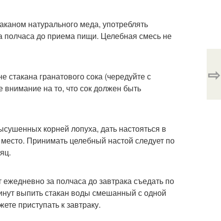
таканом натурального меда, употреблять
за полчаса до приема пищи. Целебная смесь не
⇨
е стакана гранатового сока (чередуйте с
 внимание на то, что сок должен быть
высушенных корней лопуха, дать настояться в
е место. Принимать целебный настой следует по
яц.
 ежедневно за полчаса до завтрака съедать по
минут выпить стакан воды смешанный с одной
ете приступать к завтраку.