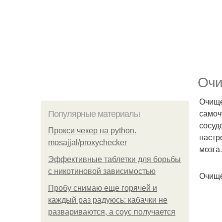
Очи
Очище
самоч
Популярные материалы
сосуд
Прокси чекер на python.
настр
mosajjal/proxychecker
мозга.
Эффективные таблетки для борьбы
с никотиновой зависимостью
Очище
Пробу снимаю еще горячей и
каждый раз радуюсь: кабачки не
развариваются, а соус получается