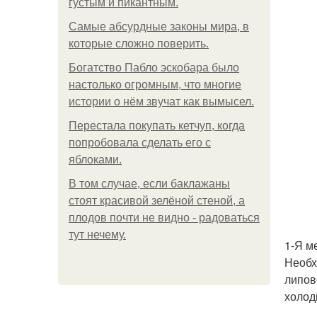
густым и пикантным.
Самые абсурдные законы мира, в
которые сложно поверить.
Богатство Пабло эскобара было
настолько огромным, что многие
истории о нём звучат как вымысел.
Перестала покупать кетчуп, когда
попробовала сделать его с
яблоками.
В том случае, если баклажаны
стоят красивой зелёной стеной, а
плодов почти не видно - радоваться
тут нечему.
1-Я м
Необх
липов
холод