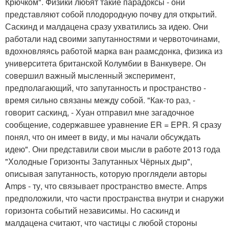
Крючком". Физики любят такие парадоксы - они
представляют собой плодородную почву для открытий.
Саскинд и малдацена сразу ухватились за идею. Они
работали над своими запутанностями и червоточинами,
вдохновляясь работой марка ван раамсдонка, физика из
университета британской Колумбии в Ванкувере. Он
совершил важный мысленный эксперимент,
предполагающий, что запутанность и пространство -
время сильно связаны между собой. "Как-то раз, -
говорит саскинд, - Хуан отправил мне загадочное
сообщение, содержавшее уравнение ER = EPR. Я сразу
понял, что он имеет в виду, и мы начали обсуждать
идею". Они представили свои мысли в работе 2013 года
"Холодные Горизонты Запутанных Чёрных дыр",
описывая запутанность, которую проглядели авторы
Amps - ту, что связывает пространство вместе. Amps
предположили, что части пространства внутри и снаружи
горизонта событий независимы. Но саскинд и
малдацена считают, что частицы с любой стороны