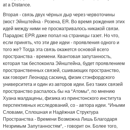
at a Distance.
Вторая - связь двух чёрных дыр через червоточины
(мост Эйнштейна - Розена, ER. Во время рождения этих
идей между ними не просматривалось никакой связи.
Парадокс EPR даже попал на страницы газет. Но что,
если принять, что эти две идеи - проявления одного и
того же? Тогда эта связь окажется основой всего
пространства - времени. Квантовая запутанность,
которая так беспокоила Эйнштейна, будет проявлением
пространственных связей, сшивающих пространство,
как говорит Леонард саскинд, физик стэнфордского
университета и один из авторов идеи. Без таких связей
пространство распалось бы на "Атомы", по мнению
Хуана малдацены, физика из принстонского института
перспективных исследований, со - автора идеи. "Иными
Словами, Сплошная и Надёжная Структура
Пространства - Времени Возможна Лишь Благодаря
Незримым Запутанностям", - говорит он. Более того,