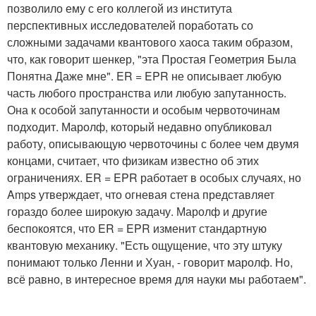
позволило ему с его коллегой из института
перспективных исследователей поработать со
сложными задачами квантового хаоса таким образом,
что, как говорит шенкер, "эта Простая Геометрия Была
Понятна Даже мне". ER = EPR не описывает любую
часть любого пространства или любую запутанность.
Она к особой запутанности и особым червоточинам
подходит. Маролф, который недавно опубликовал
работу, описывающую червоточины с более чем двумя
концами, считает, что физикам известно об этих
ограничениях. ER = EPR работает в особых случаях, но
Amps утверждает, что огневая стена представляет
гораздо более широкую задачу. Маролф и другие
беспокоятся, что ER = EPR изменит стандартную
квантовую механику. "Есть ощущение, что эту штуку
понимают только Ленни и Хуан, - говорит маролф. Но,
всё равно, в интересное время для науки мы работаем".