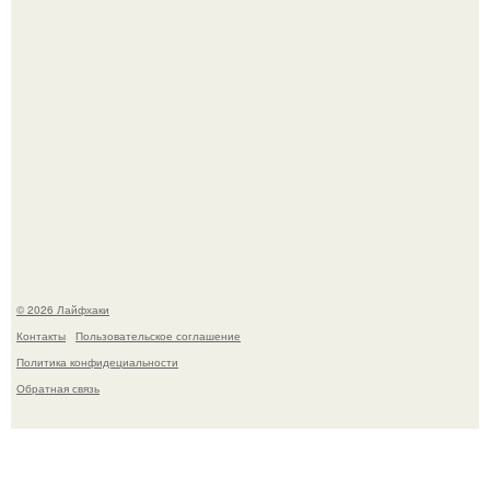
В Дубае существует район, который кажется ошибкой
самой реальности.
© 2026 Лайфхаки
Контакты
Пользовательское соглашение
Политика конфидециальности
Обратная связь