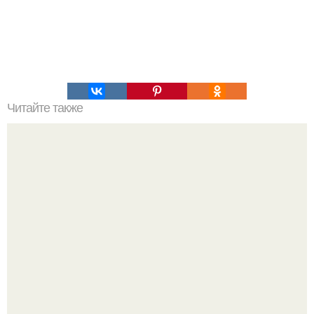
Читайте также
Самая простая и вкусная квашеная капуста.