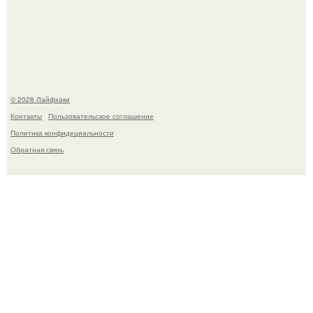
Чем заболела груша и как ее лечить?
© 2026 Лайфхаки
Контакты
Пользовательское соглашение
Политика конфидециальности
Обратная связь