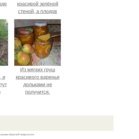
оде
красивой зелёной
стеной, а плодов
почти не видно -
радоваться тут
нечему.
Из мягких груш
, и
красивого варенья
тут
дольками не
о
получится.
та.
казании обратной гиперссылки.