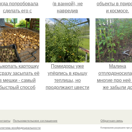
огда попробовала
(в ванной), не
объекты в прир
сделать его с
навредив
и космосе.
яблоками.
здоровью.
ыкопать картошку
Помидоры уже
Малина
 сразу засыпать её
упёрлись в крышу
отплодоносила
в мешки - самый
теплицы, но
многие про неё 
быстрый способ
продолжают цвести
же забыли д
прятать вместе с
как сумасшедшие?
следующего ле
урожаем гниль,
орезы и больные
клубни.
онтакты
Пользовательское соглашение
Обратная связь
олитика конфидециальности
Копирование разрешено при у