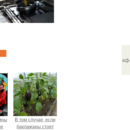
⇨
мны
В том случае, если
ие
баклажаны стоят