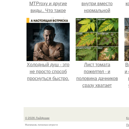
MTProxy и другие
внутри вместо
к
виды.. Что такое
нормальной
прокси для
светлой
Телеграма
сердцевины
MTProto?
оказалась чёрная
пустота.
Холодный душ - это
Лист томата
В
не просто способ
пожелтел - и
и
проснуться быстро.
половина дачников
сразу хватает
удобрение.
с
п
© 2026 Лайфхаки
К
П
Маленькие, полезные хитрости