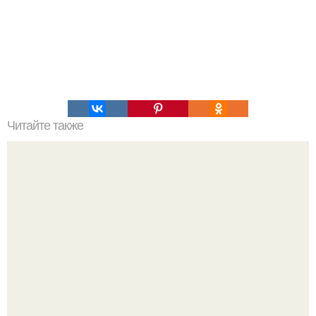
Читайте также
Эффективные стратегии парсинга данных, которые
помогут избежать бана