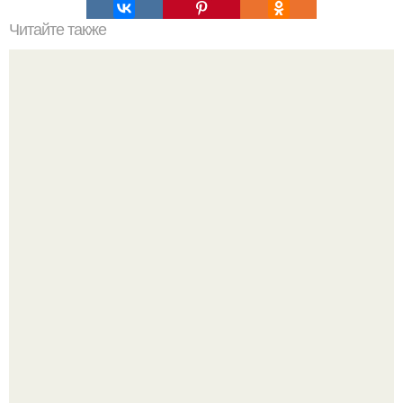
Читайте также
Что делать на ночевке с подругой. Как устроить весёлую
ночёвку с подружками
В том случае, если баклажаны стоят красивой зелёной