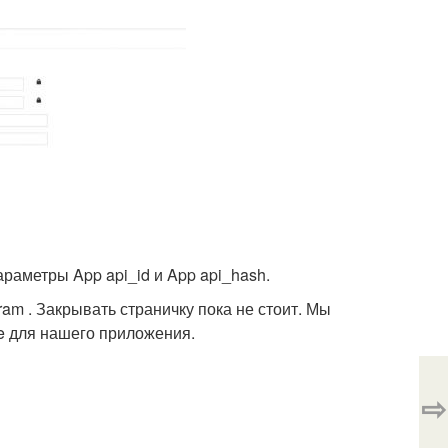
раметры App api_id и App api_hash.
m . Закрывать страничку пока не стоит. Мы
me для нашего приложения.
⇨