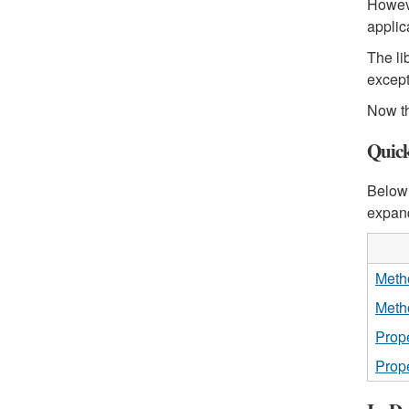
Howeve
applic
The li
except
Now th
Quick
Below 
expand
Meth
Meth
Prope
Prope