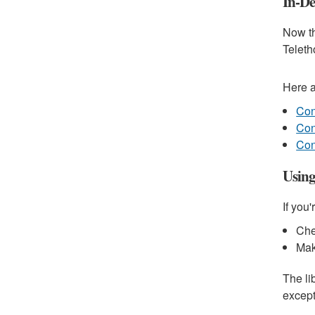
In-De
Now th
Teleth
Here a
Con
Con
Con
Using
If you
Che
Mak
The li
except