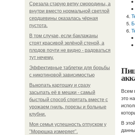
Срезала старую ветку смородины, а
внутри вместо нормальной светлой
T
сердцевины оказалась чёрная
Б
пустота.
T
В том случае, если баклажаны
стоят красивой зелёной стеной, а
плодов почти не видно - радоваться
тут нечему.
Пиш
Эффективные таблетки для борьбы
акк
с никотиновой зависимостью
Выкопать картошку и сразу
Всем 
засыпать её в мешки - самый
это на
быстрый способ спрятать вместе с
испол
урожаем гниль, порезы и больные
котор
клубни.
В это
Моя семья успешность отпуском у
данны
"Морюшка измеряет".