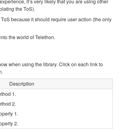
perience, it’s very likely that you are using other
olating the ToS).
he ToS because it should require user action (the only
into the world of Telethon.
ow when using the library. Click on each link to
m.
Description
ethod 1.
ethod 2.
roperty 1.
roperty 2.