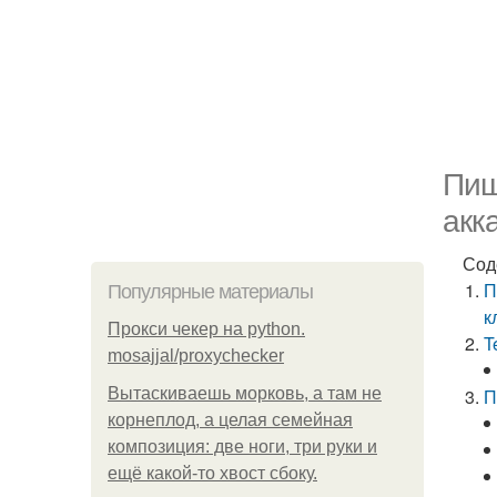
Пиш
акк
Сод
П
Популярные материалы
к
Прокси чекер на python.
T
mosajjal/proxychecker
Вытаскиваешь морковь, а там не
П
корнеплод, а целая семейная
композиция: две ноги, три руки и
ещё какой-то хвост сбоку.