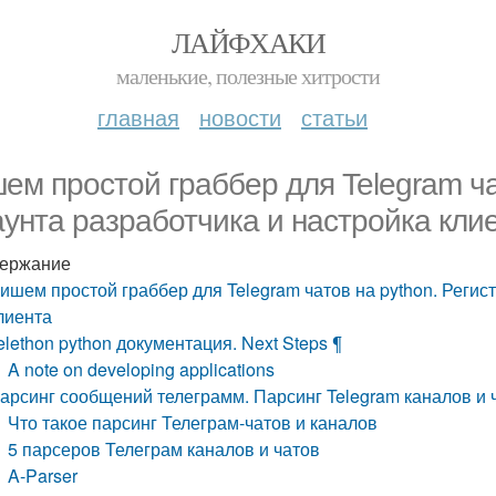
ЛАЙФХАКИ
маленькие, полезные хитрости
главная
новости
статьи
ем простой граббер для Telegram ча
аунта разработчика и настройка кли
ержание
ишем простой граббер для Telegram чатов на python. Регис
лиента
elethon python документация. Next Steps ¶
A note on developing applications
арсинг сообщений телеграмм. Парсинг Telegram каналов и 
Что такое парсинг Телеграм-чатов и каналов
5 парсеров Телеграм каналов и чатов
A-Parser