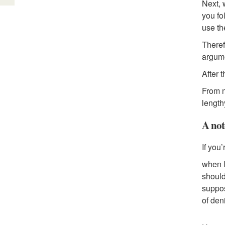
Next, 
you fo
use th
Theref
argum
After 
From n
length
A not
If you
when l
should
suppos
of den