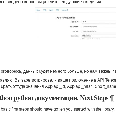
все введено верно вы увидите следующие сведения.
 оговорюсь, данных будет немного больше, но нам важны па
авляю! Вы зарегистрировали ваше приложение в API Telegra
 брать оттуда значения App api_id, App api_hash, Short_na
ethon python документация. Next Steps ¶
basic first steps should have gotten you started with the library.