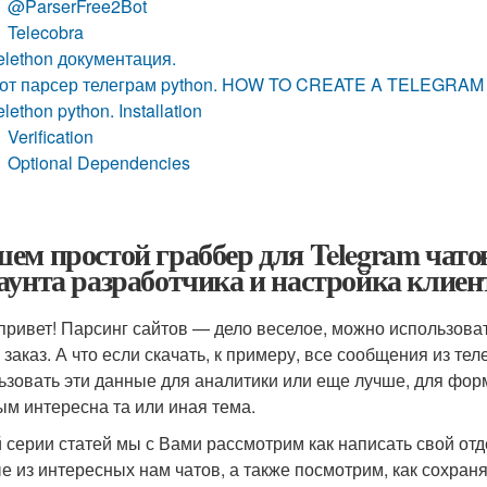
@ParserFree2Bot
Telecobra
elethon документация.
от парсер телеграм python. HOW TO CREATE A TELEGRAM
elethon python. Installation
Verification
Optional Dependencies
ем простой граббер для Telegram чатов
аунта разработчика и настройка клиен
привет! Парсинг сайтов — дело веселое, можно использоват
 заказ. А что если скачать, к примеру, все сообщения из тел
ьзовать эти данные для аналитики или еще лучше, для фо
ым интересна та или иная тема.
й серии статей мы с Вами рассмотрим как написать свой отд
е из интересных нам чатов, а также посмотрим, как сохраня