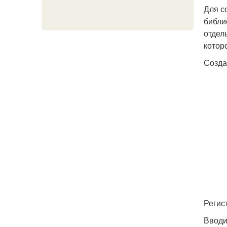
Для с
библи
отдел
котор
Созда
Регис
Вводи