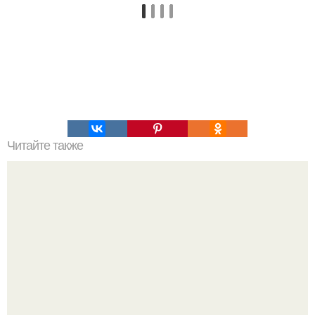
Читайте также
100 причин почему я с тобой дружу. Подарки. 100
причин, почему ты моя лучшая подруга.