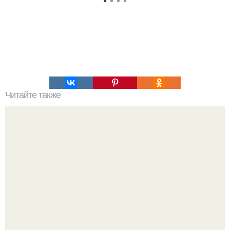
Читайте также
Интересный способ выращивания картофеля, когда
место под посадку ограничено.