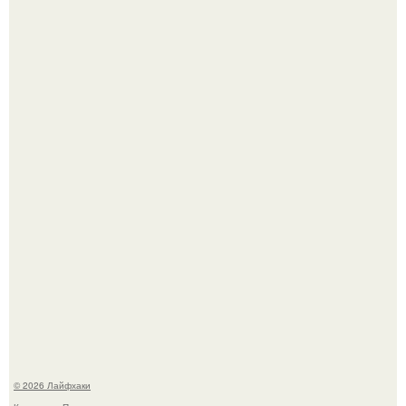
Из мягких груш красивого варенья дольками не
получится.
Будущее вселенной через миллионы и миллиарды лет
таит захватывающие тайны.
© 2026 Лайфхаки