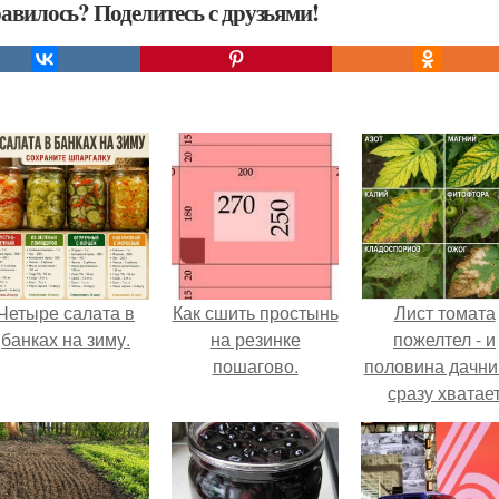
авилось? Поделитесь с друзьями!
Четыре салата в
Как сшить простынь
Лист томата
банках на зиму.
на резинке
пожелтел - и
пошагово.
половина дачни
сразу хватае
удобрение.