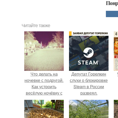
Понр
Читайте также
Что делать на
Депутат Горелкин
ночевке с подругой.
слухи о блокировке
Как устроить
Steam в России
весёлую ночёвку с
развеял.
подружками