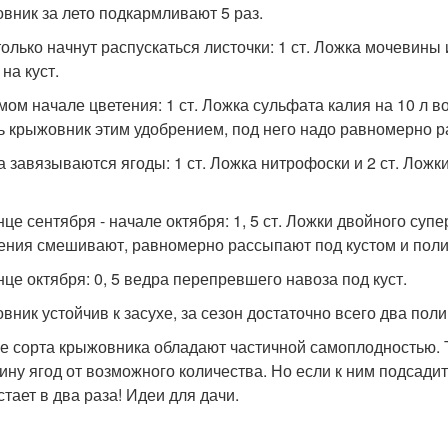
вник за лето подкармливают 5 раз.
 только начнут распускаться листочки: 1 ст. Ложка мочевины 
на куст.
амом начале цветения: 1 ст. Ложка сульфата калия на 10 л во
ь крыжовник этим удобрением, под него надо равномерно ра
да завязываются ягоды: 1 ст. Ложка нитрофоски и 2 ст. Ложки
онце сентября - начале октября: 1, 5 ст. Ложки двойного суп
ения смешивают, равномерно рассыпают под кустом и пол
онце октября: 0, 5 ведра перепревшего навоза под куст.
вник устойчив к засухе, за сезон достаточно всего два поли
е сорта крыжовника обладают частичной самоплодностью. 
ину ягод от возможного количества. Но если к ним подсадит
стает в два раза! Идеи для дачи.