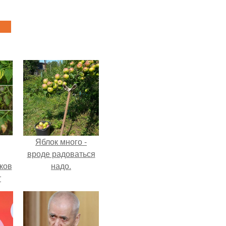
Яблок много -
вроде радоваться
ков
надо.
т