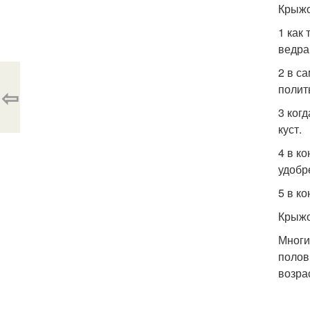
Крыжо
1 как
ведра 
2 в с
полит
⇦
3 ког
куст.
4 в к
удобр
5 в к
Крыжо
Многи
полов
возра