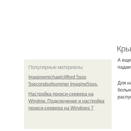
Кры
А еще
падае
Популярные материалы
Imaginemichaelclifford 5sos
Для н
5secondsofsummer Imagine5sos.
больн
Настройка прокси-сервера на
распу
Window. Подключение и настройка
прокси-сервера на Windows 7