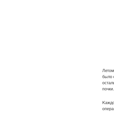
Летом
было 
остал
почки.
Kаждо
опера