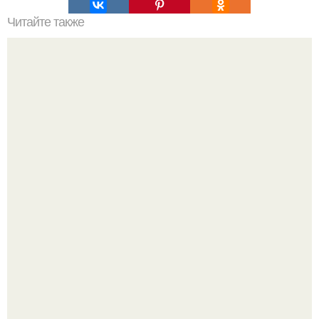
Читайте также
Мы делаем септик из еврокубов.
Баклажаны отдельно не жарю.