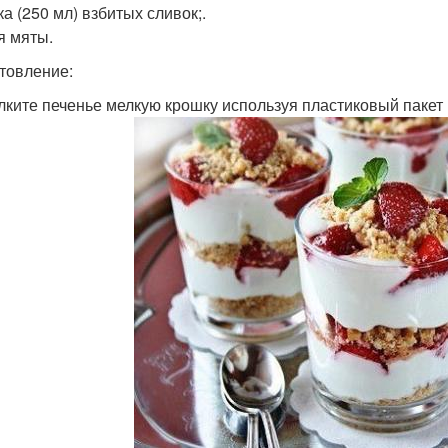
а (250 мл) взбитых сливок;.
я мяты.
товление:
лките печенье мелкую крошку используя пластиковый пакет 