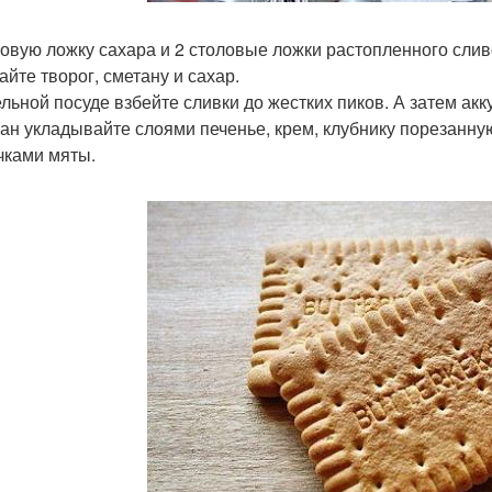
ловую ложку сахара и 2 столовые ложки растопленного сли
йте творог, сметану и сахар.
ельной посуде взбейте сливки до жестких пиков. А затем ак
кан укладывайте слоями печенье, крем, клубнику порезанну
чками мяты.