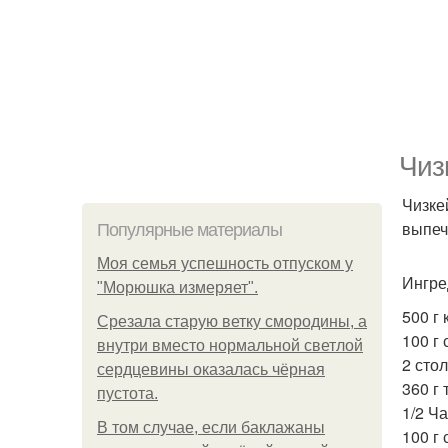
Чиз
Чизке
выпеч
Популярные материалы
Моя семья успешность отпуском у
Ингре
"Морюшка измеряет".
500 г 
Срезала старую ветку смородины, а
100 г 
внутри вместо нормальной светлой
2 сто
сердцевины оказалась чёрная
360 г 
пустота.
1/2 Ч
В том случае, если баклажаны
100 г 