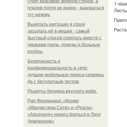
стоят красивой зелёной стеной, а
1 чашк
плодов почти не видно - радоваться
Листь
тут нечему.
Приго
Выкопать картошку и сразу
Расто
засыпать её в мешки - самый
быстрый способ спрятать вместе с
урожаем гниль, порезы и больные
клубни.
Безопасность и
конфиденциальность в сети:
лучшие мобильные прокси-серверы
4g с бесплатным тестом
Рецепты безумно вкусного кофе.
Рио Фердинанд: «Кроме
«Манчестера Сити» и «Реала»
«Арсеналу» некого бояться в Лиге
Чемпионов»