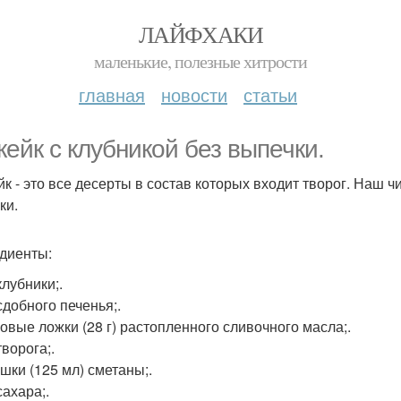
ЛАЙФХАКИ
маленькие, полезные хитрости
главная
новости
статьи
кейк с клубникой без выпечки.
йк - это все десерты в состав которых входит творог. Наш ч
ки.
диенты:
клубники;.
сдобного печенья;.
ловые ложки (28 г) растопленного сливочного масла;.
творога;.
ашки (125 мл) сметаны;.
сахара;.