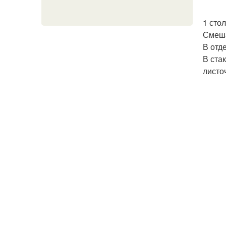
1 сто
Смеша
В отд
В ста
листо