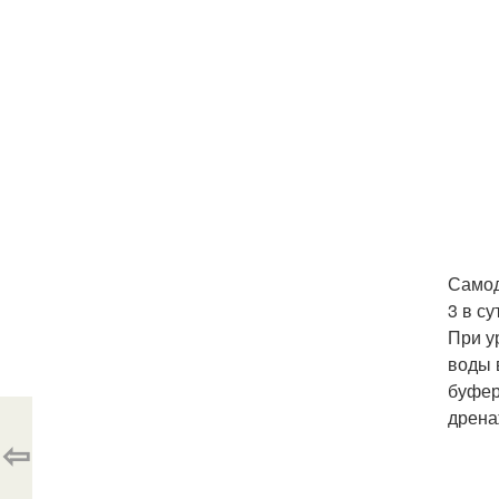
Самод
3 в с
При у
воды 
буфер
дрена
⇦