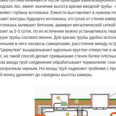
водских лос, имеет значение высота врезки вводной трубы - 
еляют глубину котлована. Емкости выставляют в нужном по
чают контуры будущего котлована, отступая от стенок камер
отлована заливают бетоном, армируя металлической сеткой с
вает за 2-3 суток, по их истечении можно устанавливать пе
ную трубы соответственно. Для врезки трубы удобно испол
енными в него насквозь саморезами, расстояние между ост
"Циркулем" выцарапывают идеально круглое отверстие в ме
е, но такой способ делает примыкание стенок более плотны
тах ввода труб соединение обрабатывают термоклеем: сна
розрачным черным. На концы труб надевают тройники с пр
й конец удлиняют до середины высоты камеры.