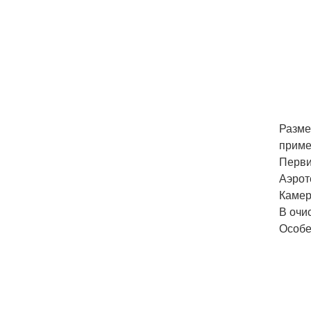
Разме
приме
Перви
Аэрот
Камер
В очи
Особе