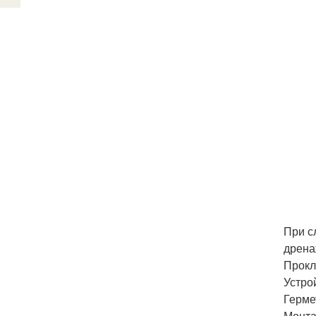
При с
дрена
Прокл
Устро
Герме
Монта