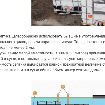
ептика целесообразно использовать бывшие в употреблени
кального цилиндра или параллелепипеда. Толщина стенок ем
уба - не менее 2 мм.
убы ввиду малой вместимости (1000-1050 литров) применяю
м 3 в сутки, в остальных случаях используют капроновые емк
имость септика выбирается равной трехкратной величине с
ов свыше 5 м 3 в сутки общий объем камер септика должен б