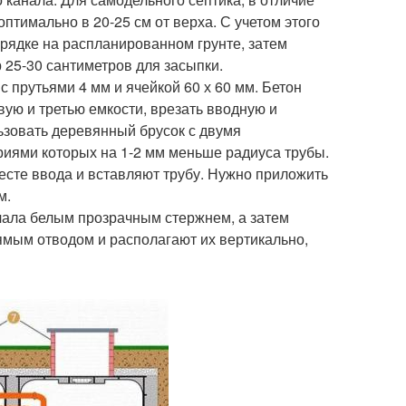
оптимально в 20-25 см от верха. С учетом этого
рядке на распланированном грунте, затем
 25-30 сантиметров для засыпки.
 прутьями 4 мм и ячейкой 60 х 60 мм. Бетон
рвую и третью емкости, врезать вводную и
ьзовать деревянный брусок с двумя
риями которых на 1-2 мм меньше радиуса трубы.
сте ввода и вставляют трубу. Нужно приложить
м.
чала белым прозрачным стержнем, а затем
ямым отводом и располагают их вертикально,