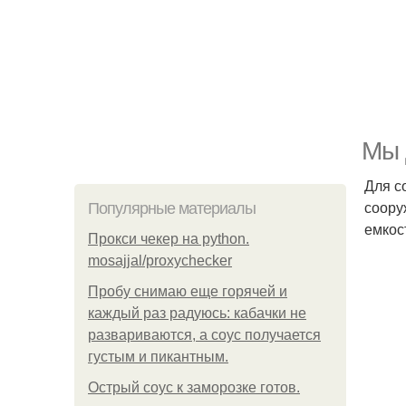
Мы 
Для с
соору
Популярные материалы
емкос
Прокси чекер на python.
mosajjal/proxychecker
Пробу снимаю еще горячей и
каждый раз радуюсь: кабачки не
развариваются, а соус получается
густым и пикантным.
Острый соус к заморозке готов.