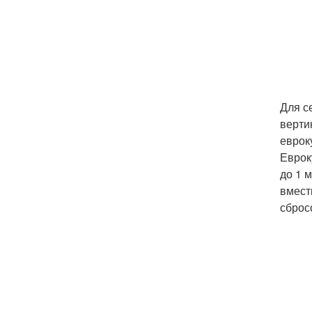
Для с
верти
еврок
Еврок
до 1 
вмест
сброс