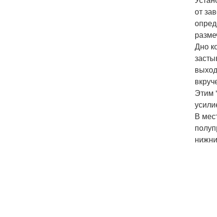
от за
опред
разме
Дно к
засты
выход
вкруч
Этим 
усили
В мес
полуп
нижни