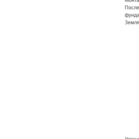
После
фунда
Земля
Устан