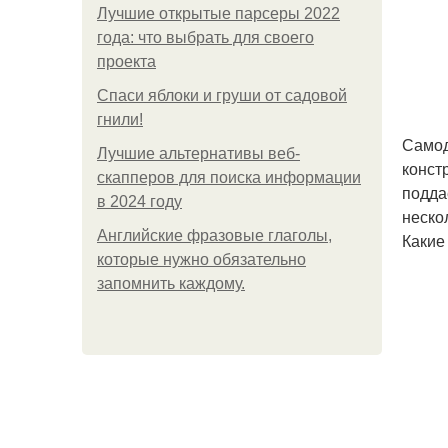
Лучшие открытые парсеры 2022
года: что выбрать для своего
проекта
Спаси яблоки и груши от садовой
гнили!
Самод
Лучшие альтернативы веб-
конст
скапперов для поиска информации
подда
в 2024 году
неско
Английские фразовые глаголы,
Какие
которые нужно обязательно
запомнить каждому.