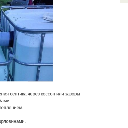
ения септика через кессон или зазоры
бами:
теплением.
орловинами.