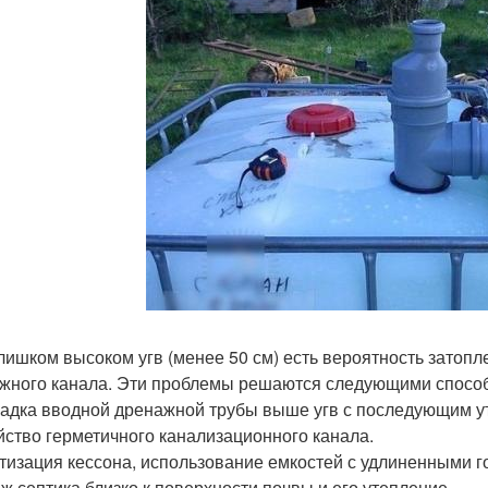
лишком высоком угв (менее 50 см) есть вероятность затопл
жного канала. Эти проблемы решаются следующими спосо
адка вводной дренажной трубы выше угв с последующим у
йство герметичного канализационного канала.
тизация кессона, использование емкостей с удлиненными г
ж септика близко к поверхности почвы и его утепление.