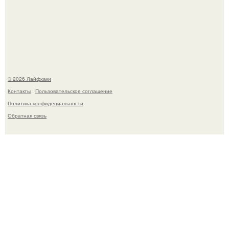
Выкопать картошку и сразу засыпать её в мешки - самый
быстрый способ спрятать вместе с урожаем гниль,
порезы и больные клубни.
© 2026 Лайфхаки
Контакты
Пользовательское соглашение
Политика конфидециальности
Обратная связь