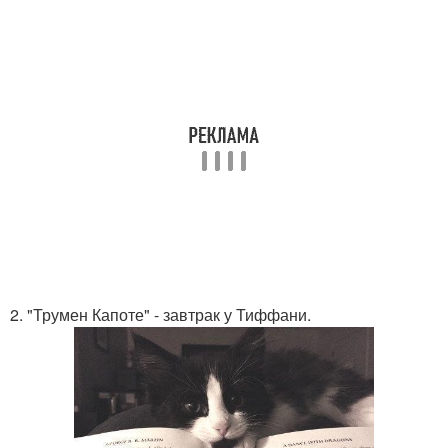
2. "Трумен Капоте" - завтрак у Тиффани.