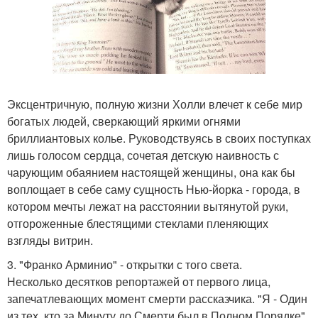
Эксцентричную, полную жизни Холли влечет к себе мир
богатых людей, сверкающий яркими огнями
бриллиантовых колье. Руководствуясь в своих поступках
лишь голосом сердца, сочетая детскую наивность с
чарующим обаянием настоящей женщины, она как бы
воплощает в себе саму сущность Нью-йорка - города, в
котором мечты лежат на расстоянии вытянутой руки,
отгороженные блестящими стеклами пленяющих
взгляды витрин.
3. "Франко Арминио" - открытки с того света.
Несколько десятков репортажей от первого лица,
запечатлевающих момент смерти рассказчика. "Я - Один
из тех, кто за Минуту до Смерти был в Полном Порядке"