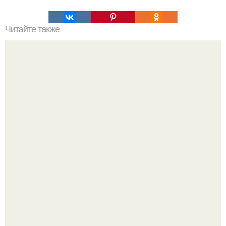
Читайте также
Рецепты безумно вкусного кофе.
Баклажаны отдельно не жарю.