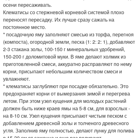
осени пересаживать.
Клематисы со стержневой корневой системой плохо
переносят пересадку. Их лучше сразу сажать на
постоянное место.
* посадочную яму заполняют смесью из торфа, перегноя
(компоста), огородной земли, песка (1: 2: 2: 1), добавляют
2-3 стакана золы, 100-150 г минеральных удобрений,
150-200 г доломитовой муки. В яме делают холмик из
приготовленной смеси, аккуратно расправляют по нему
корни, присыпают небольшим количеством смеси и
увлажняют.
* клематисы заглубляют при посадке обязательно. Это
предохраняет корни от вымерзания зимой и перегрева
летом. При этом узел кущения для молодых растений
должен быть ниже краев ямы на 5-8 см, для взрослых -
на 8-10 см. Узел кущения присыпают чистым песком с
добавлением древесной золы и толченого древесного
угля. Заполнив яму полностью, делают лунку для полива
в 15-20 см от саженца и еще раз поливают.